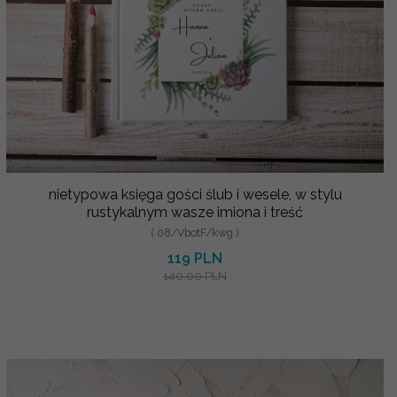
nietypowa księga gości ślub i wesele, w stylu
rustykalnym wasze imiona i treść
( 08/VbotF/kwg )
119 PLN
140.00 PLN