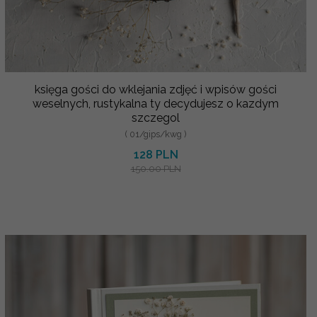
księga gości do wklejania zdjęć i wpisów gości
weselnych, rustykalna ty decydujesz o kazdym
szczegol
( 01/gips/kwg )
128 PLN
150.00 PLN