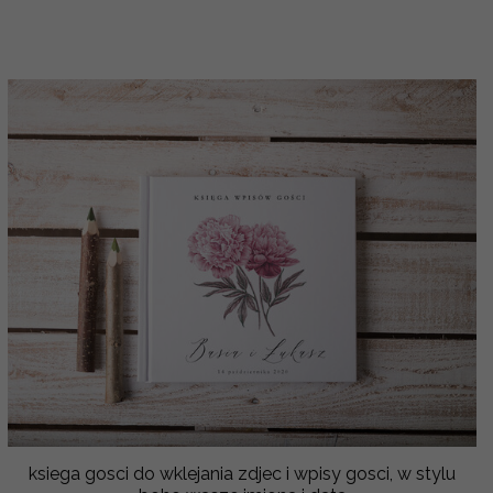
ksiega gosci do wklejania zdjec i wpisy gosci, w stylu