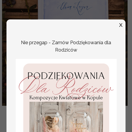
X
Nie przegap - Zamów Podziękowania dla
Rodziców
pamiatkowa ksiega gosci weselnych, rustykalna ty
decydujesz o kazdym szczegole
( 2/kaligrafia/kwg )