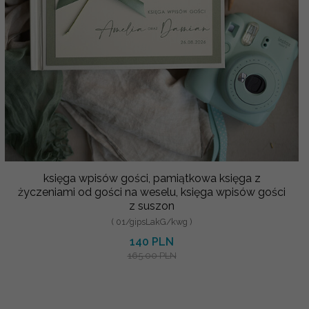
księga wpisów gości, pamiątkowa księga z
życzeniami od gości na weselu, księga wpisów gości
z suszon
( 01/gipsLakG/kwg )
140 PLN
165.00 PLN