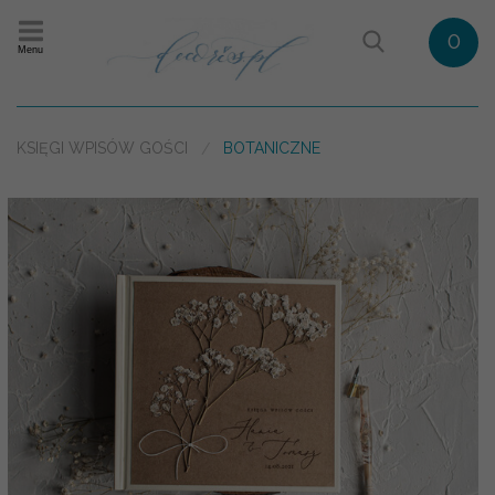
0
Menu
KSIĘGI WPISÓW GOŚCI
BOTANICZNE