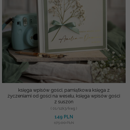
księga wpisów gości, pamiątkowa księga z
życzeniami od gości na weselu, księga wpisów gości
z suszon
( 01/szk3/kwg )
149 PLN
175.00 PLN