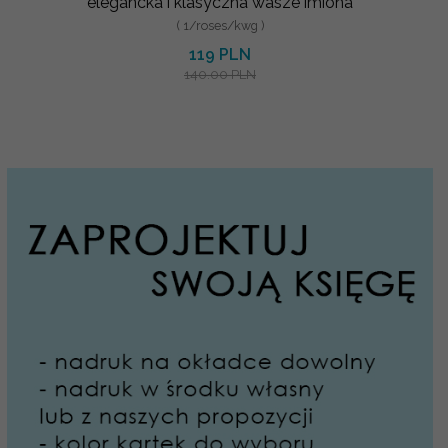
elegancka i klasyczna wasze imiona
( 1/roses/kwg )
119 PLN
140.00 PLN