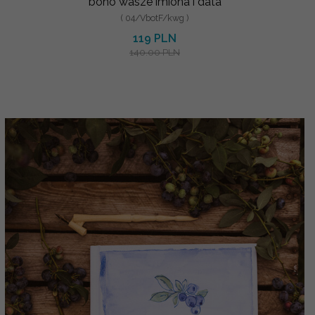
boho wasze imiona i data
( 04/VbotF/kwg )
119 PLN
140.00 PLN