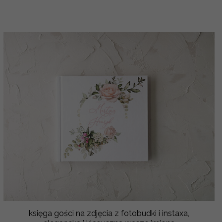
księga gości na zdjęcia z fotobudki i instaxa,