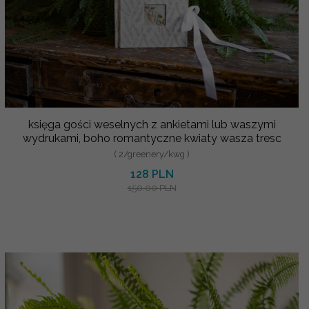
księga gości weselnych z ankietami lub waszymi
wydrukami, boho romantyczne kwiaty wasza tresc
( 2/greenery/kwg )
128 PLN
150.00 PLN