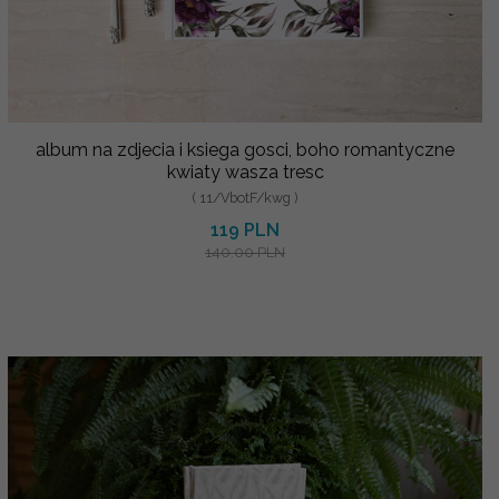
album na zdjecia i ksiega gosci, boho romantyczne
kwiaty wasza tresc
( 11/VbotF/kwg )
119 PLN
140.00 PLN