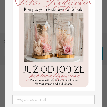
WYSOKA JAKOŚĆ
BEZPIECZNE PŁATNOŚCI
Otrzymuj informacje o nowościach i promocjach
ZAPISZ SIĘ
REGULAMIN
KONTAKT
POLITYKA PRYWATNOSCI RODO