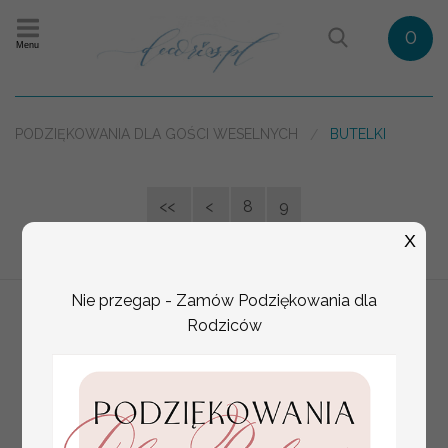
0
Menu
PODZIĘKOWANIA DLA GOŚCI WESELNYCH
BUTELKI
<<
<
8
9
X
Nie przegap - Zamów Podziękowania dla
Rodziców
BEZPIECZNA DOSTAWA
INDYWIDUALNY PROJEKT