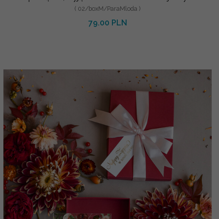
( 02/boxM/ParaMloda )
79.00 PLN