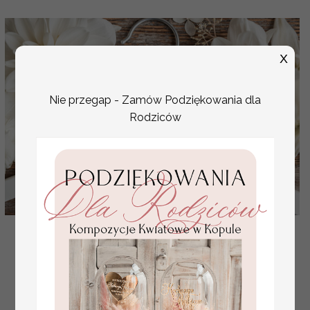
X
Nie przegap - Zamów Podziękowania dla
Rodziców
Pomysłowe prezenty na ślub dla Pary Młodej
wieszak żona idealna data ślubu, wieszaki ślubne
( 11/wieszak/ParaMloda )
30.00 PLN