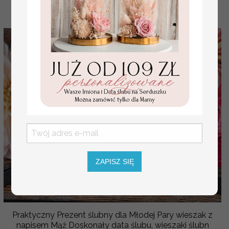
ZAPISZ SIĘ
Praktyczny Prezent ślubny dla Młodej Pary wieszak z
napisem Mąż Doskonały data ślubu, wieszaki ślubn