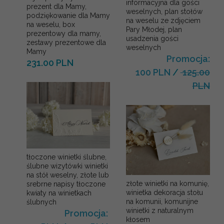
informacyjna dla gości
prezent dla Mamy,
weselnych, plan stołów
podziękowanie dla Mamy
na weselu ze zdjęciem
na weselu, box
Pary Młodej, plan
prezentowy dla mamy,
usadzenia gości
zestawy prezentowe dla
weselnych
Mamy
Promocja:
231.00 PLN
100 PLN
/
125.00
PLN
tłoczone winietki ślubne,
ślubne wizytówki winietki
na stół weselny, złote lub
złote winietki na komunię,
srebrne napisy tłoczone
winietka dekoracja stołu
kwiaty na winietkach
na komunii, komunijne
ślubnych
winietki z naturalnym
Promocja:
kłosem