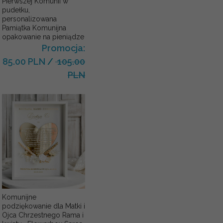
Pierwszej Komunii w
pudełku,
personalizowana
Pamiątka Komunijna
opakowanie na pieniądze
Promocja:
85.00 PLN
/
105.00
PLN
Komunijne
podziękowanie dla Matki i
Ojca Chrzestnego Rama i