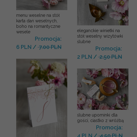
menu weselne na stół
karta dań weselnych,
boho na romantyczne
eleganckie winietki na
wesele
stół weselny wizytówki
Promocja:
ślubne
6 PLN
/
7.00 PLN
Promocja:
2 PLN
/
2.50 PLN
ślubne upominki dla
gości, ciastko z wróżbą
Promocja:
4 PLN
/
4.50 PLN