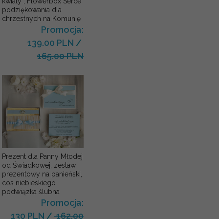
kwiaty , Flowerbox Serce
podziękowania dla
chrzestnych na Komunię
Promocja:
139.00 PLN
/
165.00 PLN
Prezent dla Panny Młodej
od Świadkowej, zestaw
prezentowy na panieński,
cos niebieskiego
podwiązka ślubna
Promocja:
130 PLN
/
162.00