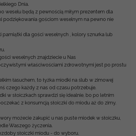
lkiego Dnia.
 po weselu będą z pewnością miłym prezentem dla
ęki podziękowania gościom weselnym na pewno nie
 pamiątki dla gości weselnych , kolory sznurka lub
ru.
gości weselnych znajdziecie u Nas
pczywistymi właściwościami zdrowotnymi jest po prostu
wielkim łasuchem, to łyżka miodki na ślub w zimowej
ymś czego każdy z nas od czasu potrzebuje.
ki w słoiczkach sprawdzi się idealnie, bo po letnim
oczekać z konsumcją słoiczki do miodu aż do zimy.
etwory możecie zakupić u nas puste miodek w słoiczku,
edle Waszego życzenia.
o ozdoby słoiczki miodu - do wyboru.