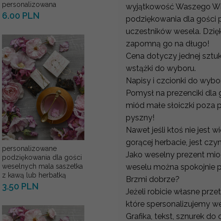
personalizowana
wyjątkowość Waszego Wie
6.00 PLN
podziękowania dla gości
uczestników wesela. Dzi
zapomną go na długo!
Cena dotyczy jednej sztuki
wstążki do wyboru.
Napisy i czcionki do wybo
Pomysł na prezenciki dla 
miód małe słoiczki poza 
pyszny!
Nawet jeśli ktoś nie jest 
gorącej herbacie, jest cz
personalizowane
Jako weselny prezent miod
podziękowania dla gości
weselu można spokojnie p
weselnych mala saszetka
z kawą lub herbatką
Brzmi dobrze?
3.50 PLN
Jeżeli robicie własne prz
które spersonalizujemy w
Grafika, tekst, sznurek d