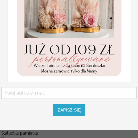
ZAPISZ SIĘ
Statuetka pamiątka