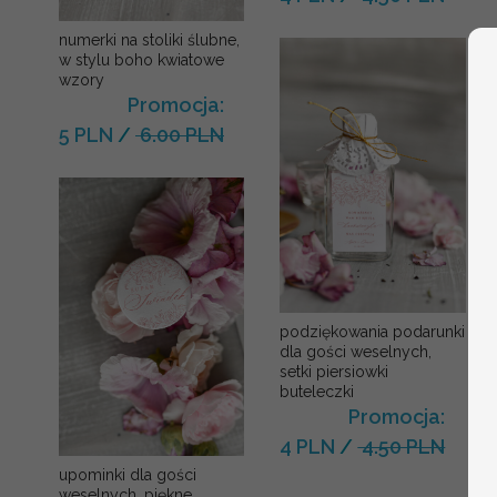
numerki na stoliki ślubne,
w stylu boho kwiatowe
wzory
Promocja:
5 PLN
/
6.00 PLN
podziękowania podarunki
dla gości weselnych,
setki piersiowki
buteleczki
Promocja:
4 PLN
/
4.50 PLN
upominki dla gości
weselnych, piękne