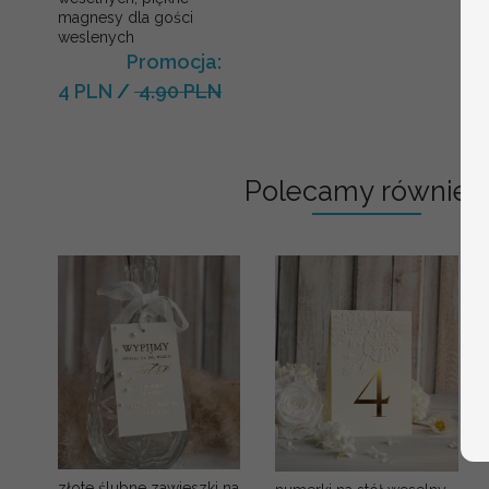
magnesy dla gości
weslenych
Promocja:
4 PLN
/
4.90 PLN
Polecamy również:
złote ślubne zawieszki na