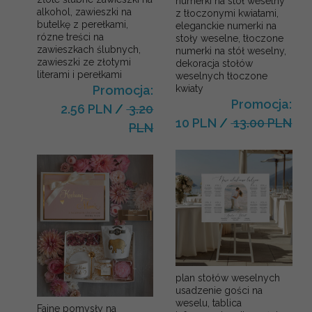
numerki na stół weselny
alkohol, zawieszki na
z tłoczonymi kwiatami,
butelkę z perełkami,
eleganckie numerki na
rózne treści na
stoły weselne, tłoczone
zawieszkach ślubnych,
numerki na stół weselny,
zawieszki ze złotymi
dekoracja stołów
literami i perełkami
weselnych tłoczone
kwiaty
Promocja:
Promocja:
2.56 PLN
/
3.20
10 PLN
/
13.00 PLN
PLN
plan stołów weselnych
usadzenie gości na
weselu, tablica
Fajne pomysły na