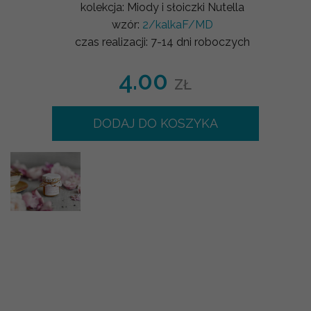
kolekcja:
Miody i słoiczki Nutella
wzór:
2/kalkaF/MD
czas realizacji:
7-14 dni roboczych
4.00
ZŁ
DODAJ DO KOSZYKA