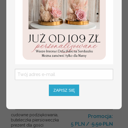
ZAPISZ SIĘ
cudowne podziękowania,
Promocja:
buteleczka piersioweczka
5 PLN
/
5.50 PLN
prezent dla gości