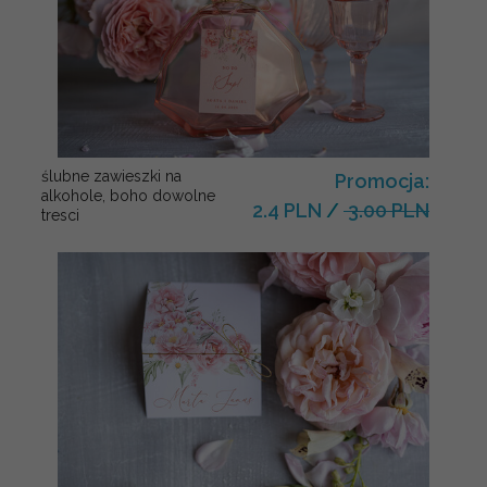
ślubne zawieszki na
Promocja:
alkohole, boho dowolne
2.4 PLN
/
3.00 PLN
tresci