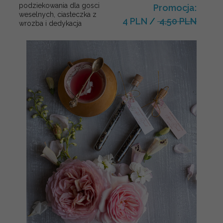
podziekowania dla gosci
Promocja:
weselnych, ciasteczka z
4 PLN
/
4.50 PLN
wrozba i dedykacja