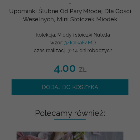
-
Upominki Ślubne Od Pary Młodej Dla Gości
Weselnych, Mini Słoiczek Miodek
kolekcja:
Miody i słoiczki Nutella
wzór:
3/kalkaF/MD
czas realizacji:
7-14 dni roboczych
4.00
ZŁ
DODAJ DO KOSZYKA
Polecamy również: