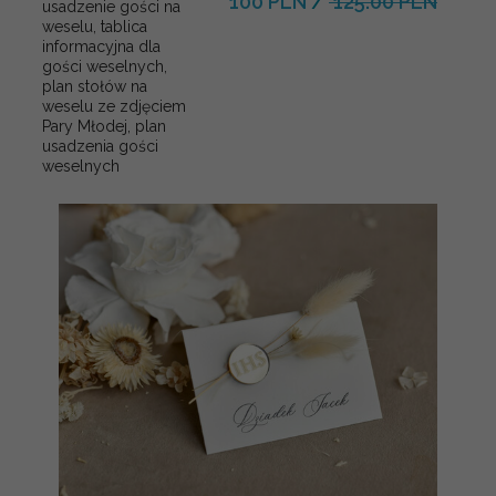
100 PLN
/
125.00 PLN
usadzenie gości na
weselu, tablica
informacyjna dla
gości weselnych,
plan stołów na
weselu ze zdjęciem
Pary Młodej, plan
usadzenia gości
weselnych