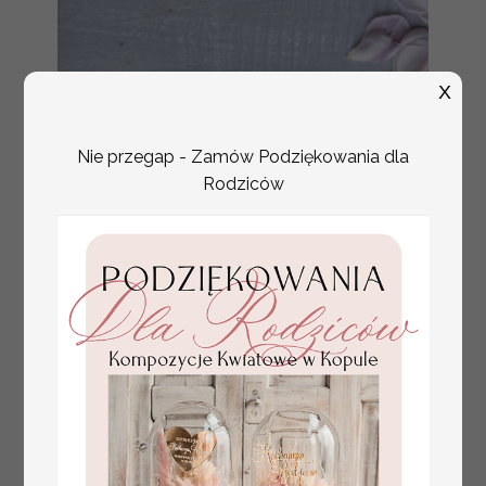
X
Nie przegap - Zamów Podziękowania dla
unikatowe podziękowania dla gości,
8.00 PLN
Rodziców
ozdobne czekoladki
ślubne podziękowania gościom do
3.50 PLN
wyboru kawa lub herbata