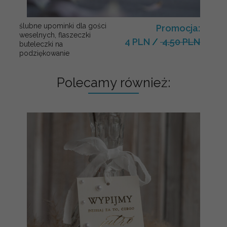
ślubne upominki dla gości
Promocja:
weselnych, flaszeczki
4 PLN
/
4.50 PLN
buteleczki na
podziękowanie
Polecamy również: