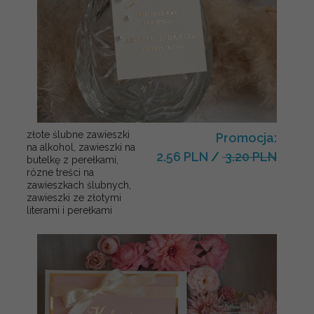
złote ślubne zawieszki
Promocja:
na alkohol, zawieszki na
2.56 PLN
/
3.20 PLN
butelkę z perełkami,
rózne treści na
zawieszkach ślubnych,
zawieszki ze złotymi
literami i perełkami