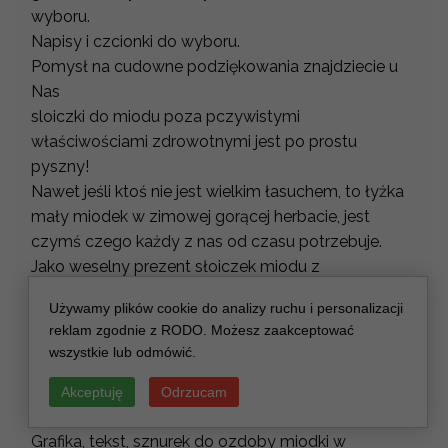
wyboru.
Napisy i czcionki do wyboru.
Pomysł na cudowne podziękowania znajdziecie u
Nas
sloiczki do miodu poza pczywistymi
właściwościami zdrowotnymi jest po prostu
pyszny!
Nawet jeśli ktoś nie jest wielkim łasuchem, to łyżka
mały miodek w zimowej gorącej herbacie, jest
czymś czego każdy z nas od czasu potrzebuje.
Jako weselny prezent słoiczek miodu z
personalizacją sprawdzi się idealnie, bo po letnim
Używamy plików cookie do analizy ruchu i personalizacji
weselu można spokojnie poczekać z konsumcją
reklam zgodnie z RODO. Możesz zaakceptować
miodziki w słoiczku aż do zimy. Brzmi dobrze?
wszystkie lub odmówić.
Jeżeli robicie własne przetwory możecie zakupić u
nas puste miód w słoiku, które spersonalizujemy
Akceptuję
Odrzucam
wedle Waszego życzenia.
Grafika, tekst, sznurek do ozdoby miodki w