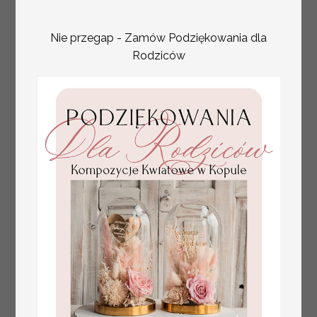
Nie przegap - Zamów Podziękowania dla
Rodziców
złote winietki na komunię, winietka
4.50 PLN
dekoracja stołu na komunii, komunijne
winietki z naturalnym kłosem