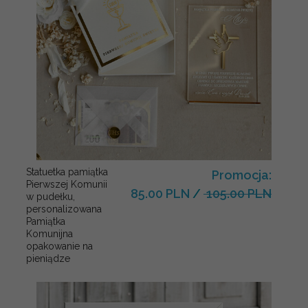
Statuetka pamiątka
Promocja:
Pierwszej Komunii
85.00 PLN
/
105.00 PLN
w pudełku,
personalizowana
Pamiątka
Komunijna
opakowanie na
pieniądze