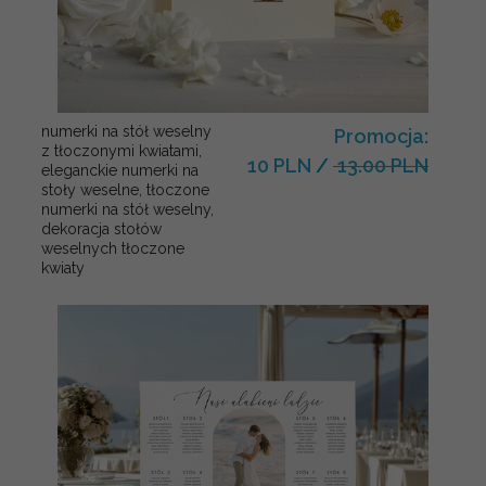
numerki na stół weselny
Promocja:
z tłoczonymi kwiatami,
10 PLN
/
13.00 PLN
eleganckie numerki na
stoły weselne, tłoczone
numerki na stół weselny,
dekoracja stołów
weselnych tłoczone
kwiaty