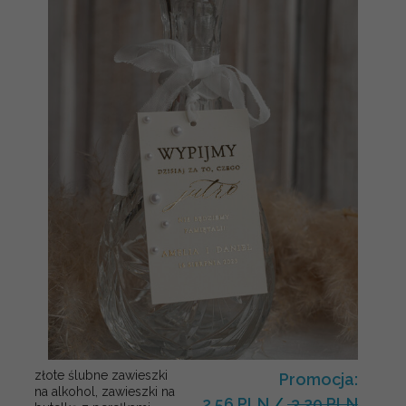
złote ślubne zawieszki
Promocja:
na alkohol, zawieszki na
2.56 PLN
/
3.20 PLN