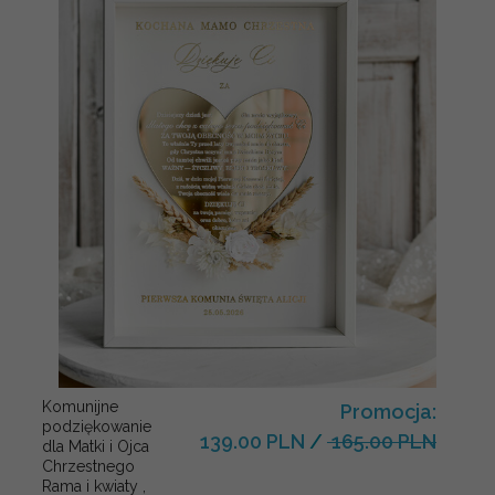
Komunijne
Promocja:
podziękowanie
139.00 PLN
/
165.00 PLN
dla Matki i Ojca
Chrzestnego
Rama i kwiaty ,