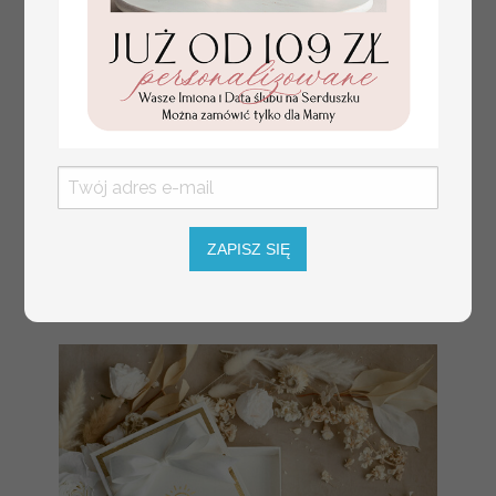
ZAPISZ SIĘ
Prezent dla dziecka na narodziny
349.00 PLN
welurowy album na zdjęcia,
pamiątka z pierwszych lat życia