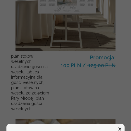
plan stołów
Promocja:
weselnych
100 PLN
/
125.00 PLN
usadzenie gości na
weselu, tablica
informacyjna dla
gości weselnych,
plan stołów na
weselu ze zdjęciem
Pary Młodej, plan
usadzenia gości
weselnych
X