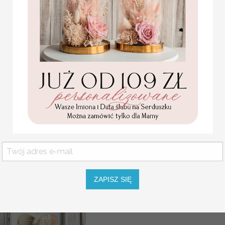
na tą okazję. Dzięki
Ślubn
prezenty dla świadkowe
wszystkie starania.
oryginalny prezent dla ś
prezent dla świadkowej z
druhny
Białe pudełko prezentowe
zestaw zawiera
Statuetka pamiątka
Pierwszej Komunii w
okulary
pudełku, personalizowana
spinki do włosów
Pamiątka Komunijna
opakowanie na pieniądze
gąbka do podkładu blend
Promocja:
świeczka w kształcie róż
85.00 PLN
/
105.00
błyszczyk do ust
PLN
roller kwarcowy do twarz
welurowa gumka do wło
ZAPISZ SIĘ
maska
PERFECTA KOKTAJ