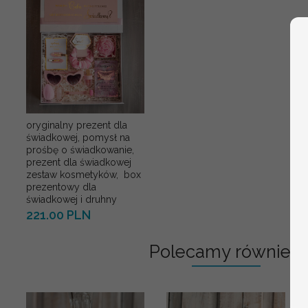
oryginalny prezent dla
świadkowej, pomysł na
prośbę o świadkowanie,
prezent dla świadkowej
zestaw kosmetyków, box
prezentowy dla
świadkowej i druhny
221.00 PLN
Polecamy również: