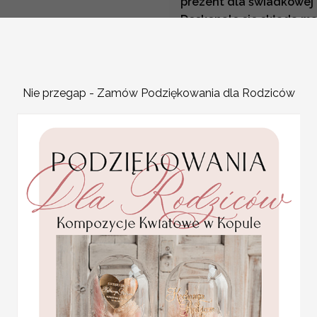
prezent dla świadkowej
Doskonale sie składa m
świadkowanie pomysł na
Mamy nadzieję że u Nas 
świadkowanie pomysły n
Zastanawiacie się w jak
Nie przegap - Zamów Podziękowania dla Rodziców
wsparcie jakie okazali p
ślubu,
Ślubne podziękow
świadkowej lub druhny
z
Wasza Świadkowa staneła 
wyróżnienie
Ślubne podz
świadkowej lub druhny
j
Ślubne podziękowania z
druhny
uczyni jej wiele r
odpowiednie podziękowani
Świadkowie mają odpowiedzi
Dlatego należą im się od
pomysł na prezenty dla