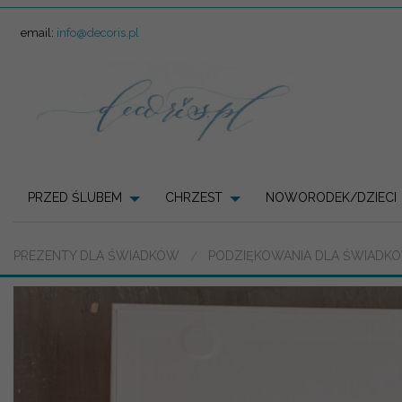
email:
info@decoris.pl
PRZED ŚLUBEM
CHRZEST
NOWORODEK/DZIECI
PREZENTY DLA ŚWIADKÓW
PODZIĘKOWANIA DLA ŚWIADK