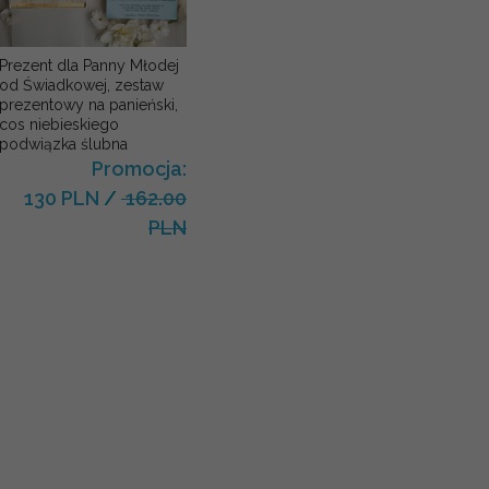
Prezent dla Panny Młodej
od Świadkowej, zestaw
prezentowy na panieński,
cos niebieskiego
podwiązka ślubna
Promocja:
130 PLN
/
162.00
PLN