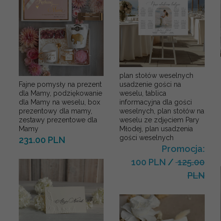
plan stołów weselnych
usadzenie gości na
Fajne pomysły na prezent
weselu, tablica
dla Mamy, podziękowanie
informacyjna dla gości
dla Mamy na weselu, box
weselnych, plan stołów na
prezentowy dla mamy,
weselu ze zdjęciem Pary
zestawy prezentowe dla
Młodej, plan usadzenia
Mamy
gości weselnych
231.00 PLN
Promocja:
100 PLN
/
125.00
PLN