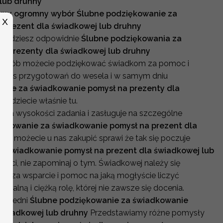
 lub druhny
amy ogromny wybór Ślubne podziękowanie za
X
 prezent dla świadkowej lub druhny
znajdziesz odpowidnie
Ślubne podziękowania za
a prezenty dla świadkowej lub druhny
i sposób możecie podziękować świadkom za pomoc i
odczas przygotowań do wesela i w samym dniu
anie za świadkowanie pomysł na prezenty dla
najdziecie właśnie tu.
za wysokości zadania i zasługuje na szczególne
iękowanie za świadkowanie pomysł na prezent dla
akie możecie u nas zakupić
sprawi że tak się poczuje
a świadkowanie pomysł na prezent dla świadkowej lub
adości, nie zapominaj o tym. Świadkowej należy się
e za wsparcie i pomoc na jaką mogłyście liczyć
alną i ciężką rolę, której nie zawsze się docenia.
powiedni
Ślubne podziękowanie za świadkowanie
 świadkowej lub druhny
Przedstawiamy różne pomysły