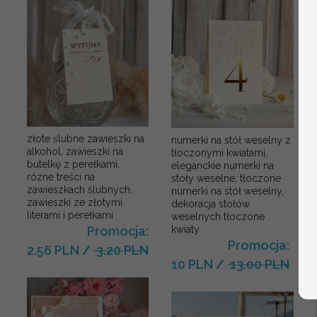
złote ślubne zawieszki na
numerki na stół weselny z
alkohol, zawieszki na
tłoczonymi kwiatami,
butelkę z perełkami,
eleganckie numerki na
rózne treści na
stoły weselne, tłoczone
zawieszkach ślubnych,
numerki na stół weselny,
zawieszki ze złotymi
dekoracja stołów
literami i perełkami
weselnych tłoczone
kwiaty
Promocja:
Promocja:
2.56 PLN
/
3.20 PLN
10 PLN
/
13.00 PLN