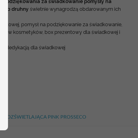
e podziękowania za świadkowanie pomysły na
j lub druhny
świetnie wynagrodzą obdarowanym ich
wiadkowej, pomysł na podziękowanie za świadkowanie,
estaw kosmetyków, box prezentowy dla świadkowej i
 z dedykacją dla świadkowej
er
y
y
sów
L ROZŚWIETLAJĄCA PINK PROSSECO