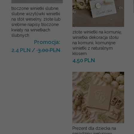
tłoczone winietki ślubne,
ślubne wizytówki winietki
na stół weselny, złote lub
srebrne napisy tłoczone
kwiaty na winietkach
złote winietki na komunię,
ślubnych
winietka dekoracja stołu
Promocja:
na komunii, komunijne
winietki z naturalnym
2.4 PLN
/
3.00 PLN
kłosem
4.50 PLN
Prezent dla dziecka na
narodziny welurowy