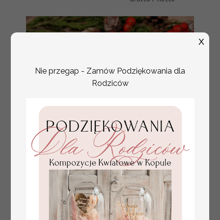
X
Nie przegap - Zamów Podziękowania dla
Rodziców
biznesowe kartki świąteczne z
8.00 / 6.5 PLN
logo, wycinane kartki
brutto / netto
świąteczne ze wstążką