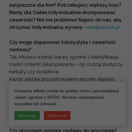
świąteczne dla firm? Potrzebujesz większą ilość?
Mamy dla Ciebie indywidualnie skomponować
zawartość? Nie ma problemu! Napisz do nas, aby
otrzymać indywidualną wycenę -
info@decoris.pl
Czy mogę dopasować kolorystykę i zawartość
zestawu?
Tak. Możesz wybrać barwy zgodne z identyfikacją
marki i zmienić skład prezentu – np. rodzaj słodyczy,
herbaty czy dodatków.
Każdy zestaw przygotowujemy ręcznie, dlatego
elastycznie dopasowujemy go do Twoich potrzeb.
Używamy plików cookie do analizy ruchu i personalizacji
Czy zestawy można spersonalizować logo i
reklam zgodnie z RODO. Możesz zaakceptować
życzeniami?
wszystkie lub odmówić.
Oczywiście. Każdy prezent może zawierać logo
firmy, kartkę z życzeniami i elegancką kopertę. To
Akceptuję
Odrzucam
prosty sposób na wyróżnienie Twojej marki.
Czy otrzymam gotowe zestawy do wręczenia?