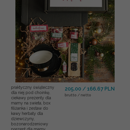
praktyczny świąteczny
205.00 / 166.67 PLN
dla niej pod choinkę,
brutto / netto
ciekawy prezenty dla
mamy na swieta, box
filiżanka i zestaw do
kawy herbaty dla
dziewczyny,
bozonarodzeniowy
prezent dla mamy