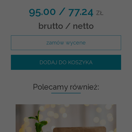
95.00
/
77.24
ZŁ
brutto / netto
zamów wycene
DODAJ DO KOSZYKA
Polecamy również: