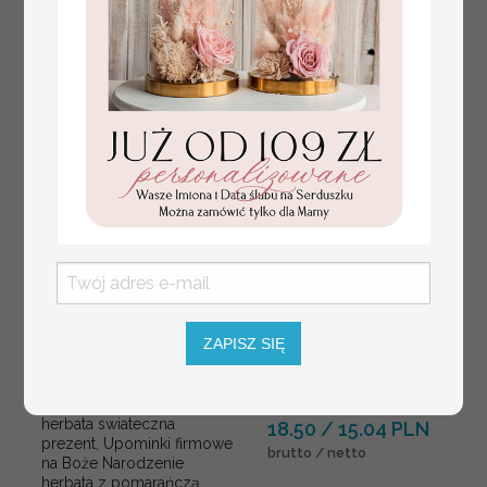
ZAPISZ SIĘ
herbata swiateczna
18.50 / 15.04 PLN
prezent, Upominki firmowe
brutto / netto
na Boże Narodzenie
herbata z pomarańczą,