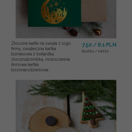
Złocone kartki na święta z logo
7.50 / 6.1 PLN
firmy, świąteczna kartka
brutto / netto
biznesowa z kokardką
zloconąbombką, nowoczesna
firmowa kartka
bożonarodzeniowa