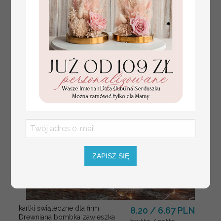
ZAPISZ SIĘ
kartki świąteczne dla firm
8.20 / 6.67 PLN
Drewniana bombka zawieszka