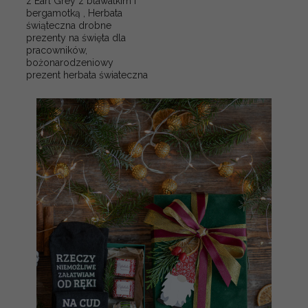
z Earl Grey z blawatkim i
bergamotką , Herbata
świąteczna drobne
prezenty na święta dla
pracowników,
bożonarodzeniowy
prezent herbata świateczna