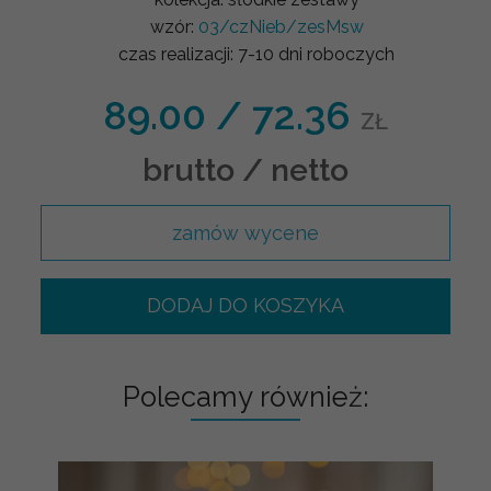
wzór:
03/czNieb/zesMsw
czas realizacji:
7-10 dni roboczych
89.00
/
72.36
ZŁ
brutto / netto
zamów wycene
DODAJ DO KOSZYKA
Polecamy również: