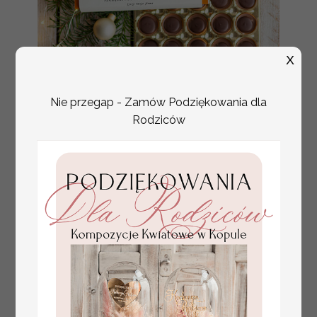
X
Nie przegap - Zamów Podziękowania dla
Rodziców
czekoladki bombonierka
32.00 / 26.02 PLN
na prezent świąteczny z
brutto / netto
logo, Drobne prezenty dla
firm świąteczne czekoladki
z życzeniami,
Bombonierka świąteczna z
życzeniami, drobne
upominki na święta dla
pracowników, świąteczne
gadżety kontrahentów