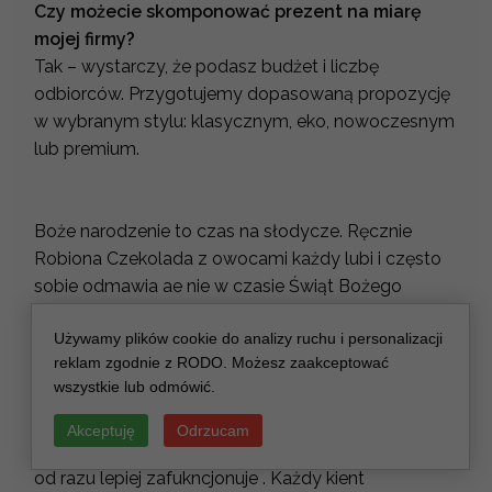
Czy możecie skomponować prezent na miarę
mojej firmy?
Tak – wystarczy, że podasz budżet i liczbę
odbiorców. Przygotujemy dopasowaną propozycję
w wybranym stylu: klasycznym, eko, nowoczesnym
lub premium.
Boże narodzenie to czas na słodycze. Ręcznie
Robiona Czekolada z owocami każdy lubi i często
sobie odmawia ae nie w czasie Świąt Bożego
Narodzenia! Wtedy możemy pałaszować Ręcznie
Używamy plików cookie do analizy ruchu i personalizacji
Robione Czekoladki bez wyrzutów sumienia
reklam zgodnie z RODO. Możesz zaakceptować
przecież są święta! dltego też nasze prezenty
wszystkie lub odmówić.
firmowe z logo zawierają Ręcznie Robione Pralinki
na poprawę humoru i zacieśnienie relacji . Każdy
Akceptuję
Odrzucam
biznes wspomagany Miód naturalny z pomarańczą
od razu lepiej zafukncjonuje . Każdy kient