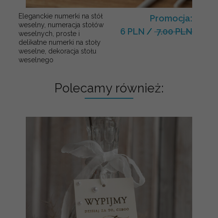
Eleganckie numerki na stół
Promocja:
weselny, numeracja stołów
6 PLN
/
7.00 PLN
weselnych, proste i
delikatne numerki na stoły
weselne, dekoracja stołu
weselnego
Polecamy również: