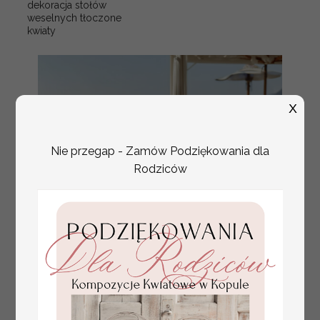
dekoracja stołów
weselnych tłoczone
kwiaty
X
Nie przegap - Zamów Podziękowania dla
Rodziców
plan stołów
Promocja: