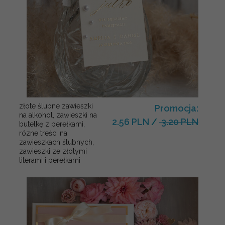
złote ślubne zawieszki
Promocja:
na alkohol, zawieszki na
2.56 PLN
/
3.20 PLN
butelkę z perełkami,
rózne treści na
zawieszkach ślubnych,
zawieszki ze złotymi
literami i perełkami