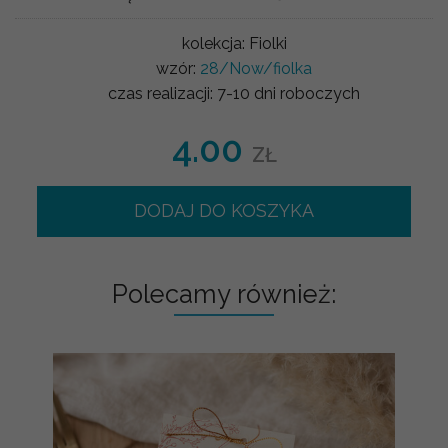
kolekcja:
Fiolki
wzór:
28/Now/fiolka
czas realizacji:
7-10 dni roboczych
4.00
ZŁ
DODAJ DO KOSZYKA
Polecamy również: