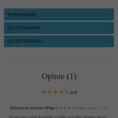
WYPEŁNIENIE
KOLOR OKŁADKI
KOLOR SZNURKA
Opinie (1)
★
★
★
★
★
4.0
★
★
★
★
★
Katarzyna Gorzow Wlkp
Ocena: 4
2025-05-29
Doskonale wydrukowane, szybka wysyłka Świetna jakość..