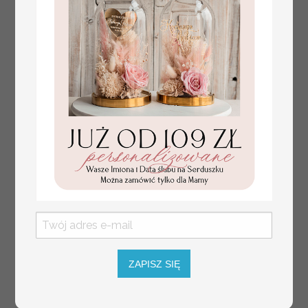
weselnych
100 PLN
/
125.00 PLN
usadzenie gości na
weselu, tablica
informacyjna dla
gości weselnych,
plan stołów na
weselu ze zdjęciem
Pary Młodej, plan
usadzenia gości
weselnych
ZAPISZ SIĘ