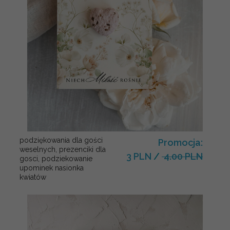
podziękowania dla gości
Promocja:
weselnych, prezenciki dla
3 PLN
/
4.00 PLN
gosci, podziekowanie
upominek nasionka
kwiatów