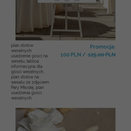
plan stołów
Promocja:
weselnych
100 PLN
/
125.00 PLN
usadzenie gości na
weselu, tablica
informacyjna dla
gości weselnych,
plan stołów na
weselu ze zdjęciem
Pary Młodej, plan
usadzenia gości
weselnych