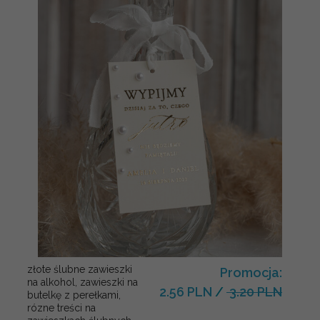
złote ślubne zawieszki
Promocja:
na alkohol, zawieszki na
2.56 PLN
/
3.20 PLN
butelkę z perełkami,
rózne treści na