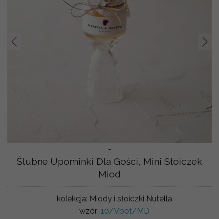
Prev
Nast
-
Ślubne Upominki Dla Gości, Mini Słoiczek
Miod
kolekcja:
Miody i słoiczki Nutella
wzór:
10/Vbot/MD