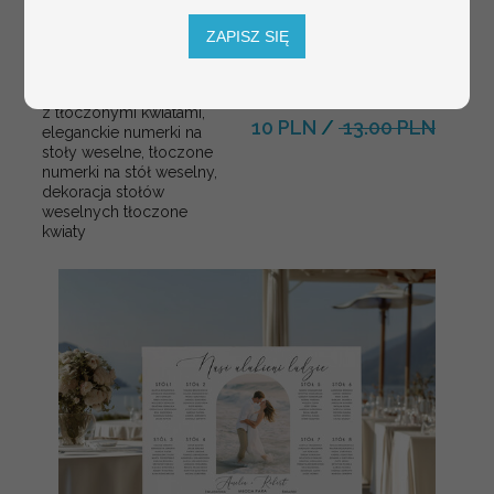
ZAPISZ SIĘ
numerki na stół weselny
Promocja:
z tłoczonymi kwiatami,
10 PLN
/
13.00 PLN
eleganckie numerki na
stoły weselne, tłoczone
numerki na stół weselny,
dekoracja stołów
weselnych tłoczone
kwiaty