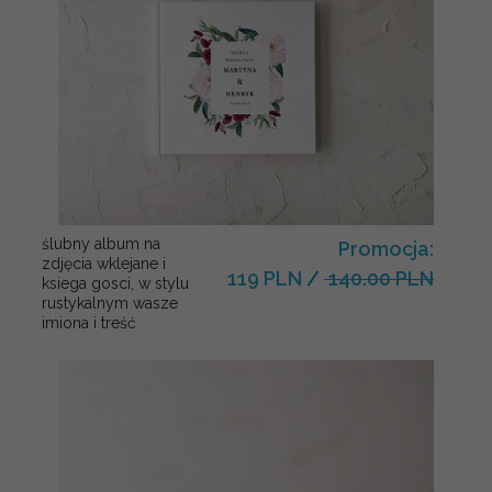
ślubny album na
Promocja:
zdjęcia wklejane i
119 PLN
/
140.00 PLN
ksiega gosci, w stylu
rustykalnym wasze
imiona i treść