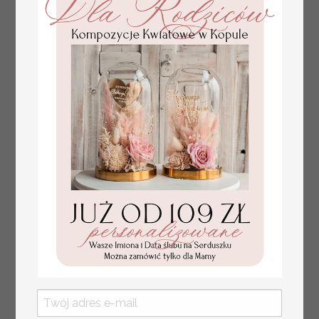
ślubne wizytówki winietki
2.4 PLN
/
3.00 PLN
na stół weselny, złote
lub srebrne napisy
tłoczone kwiaty na
winietkach ślubnych