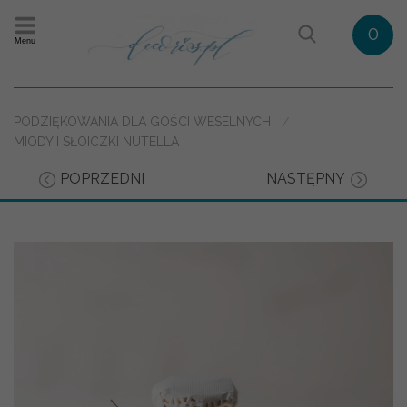
0
Menu
PODZIĘKOWANIA DLA GOŚCI WESELNYCH
MIODY I SŁOICZKI NUTELLA
POPRZEDNI
NASTĘPNY