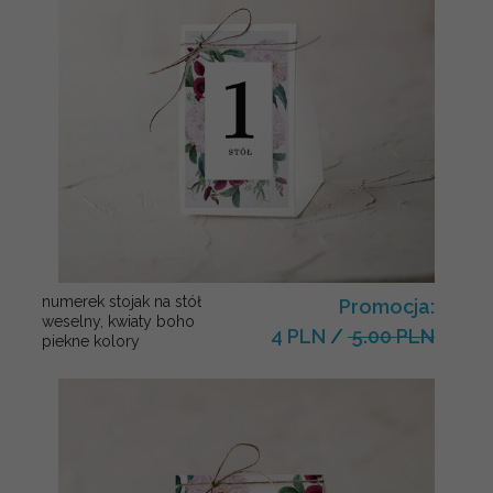
numerek stojak na stół
Promocja:
weselny, kwiaty boho
4 PLN
/
5.00 PLN
piekne kolory