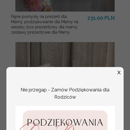
Fajne pomysły na prezent dla
231.00 PLN
Mamy, podziękowanie dla Mamy na
weselu, box prezentowy dla mamy,
zestawy prezentowe dla Mamy
X
Nie przegap - Zamów Podziękowania dla
Rodziców
tłoczone winietki ślubne,
Promocja: