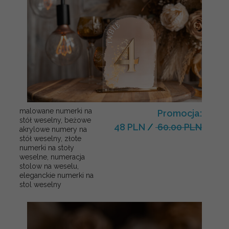
malowane numerki na
Promocja:
stół weselny, beżowe
48 PLN
/
60.00 PLN
akrylowe numery na
stół weselny, złote
numerki na stoły
weselne, numeracja
stolow na weselu,
eleganckie numerki na
stol weselny