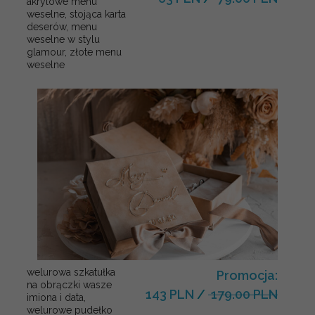
akrylowe menu
weselne, stojąca karta
deserów, menu
weselne w stylu
glamour, złote menu
weselne
welurowa szkatułka
Promocja:
na obrączki wasze
143 PLN
/
179.00 PLN
imiona i data,
welurowe pudełko