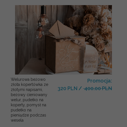
Welurowa beżowo
Promocja:
złota kopertówka ze
320 PLN
/
400.00 PLN
złotymi napisami,
beżowy cieniowany
welur, pudełko na
koperty, pomysł na
pudełko na
pieniądze podczas
wesela