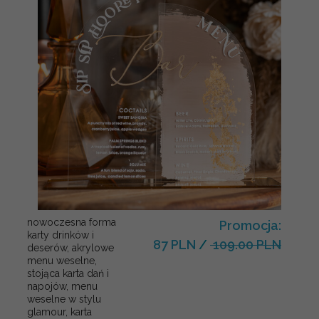
nowoczesna forma
Promocja:
karty drinków i
87 PLN
/
109.00 PLN
deserów, akrylowe
menu weselne,
stojąca karta dań i
napojów, menu
weselne w stylu
glamour, karta