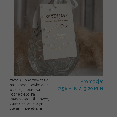
złote ślubne zawieszki
Promocja:
na alkohol, zawieszki na
2.56 PLN
/
3.20 PLN
butelkę z perełkami,
rózne treści na
zawieszkach ślubnych,
zawieszki ze złotymi
literami i perełkami