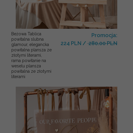
Beżowa Tablica
Promocja:
powitalna slubna
224 PLN
/
280.00 PLN
glamour, elegancka
powitalna plansza ze
złotymi literami,
rama powitanie na
weselu plansza
powitalna ze złotymi
literami