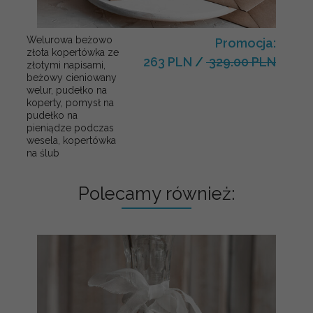
Welurowa beżowo
Promocja:
złota kopertówka ze
263 PLN
/
329.00 PLN
złotymi napisami,
beżowy cieniowany
welur, pudełko na
koperty, pomysł na
pudełko na
pieniądze podczas
wesela, kopertówka
na ślub
Polecamy również: