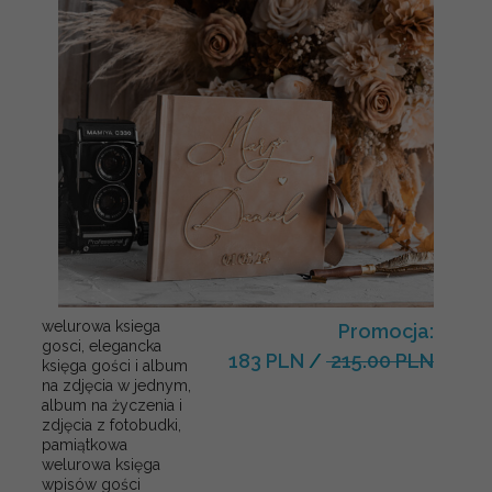
welurowa ksiega
Promocja:
gosci, elegancka
183 PLN
/
215.00 PLN
księga gości i album
na zdjęcia w jednym,
album na życzenia i
zdjęcia z fotobudki,
pamiątkowa
welurowa księga
wpisów gości