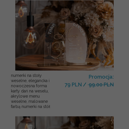
numerki na stoły
Promocja:
weselne, elegancka i
79 PLN
/
99.00 PLN
nowoczesna forma
karty dań na weselu,
akrylowe menu
weselne, malowane
farbą numerki na stół