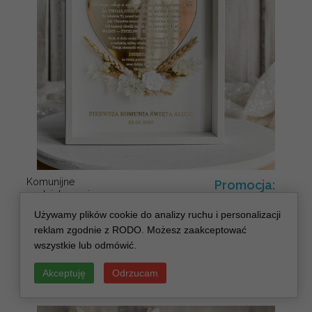
Komunijne
Promocja:
podziękowanie
139.00 PLN
/
165.00 PLN
dla Matki i Ojca
Używamy plików cookie do analizy ruchu i personalizacji
Chrzestnego
reklam zgodnie z RODO. Możesz zaakceptować
Rama i kwiaty ,
Flowerbox Serce
wszystkie lub odmówić.
podziękowania
dla chrzestnych
Akceptuję
Odrzucam
na Komunię