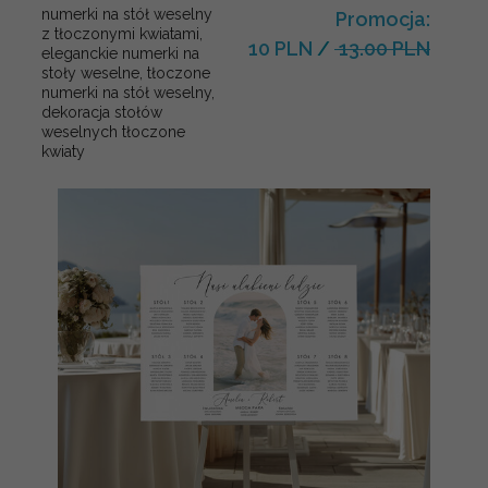
numerki na stół weselny
Promocja:
z tłoczonymi kwiatami,
10 PLN
/
13.00 PLN
eleganckie numerki na
stoły weselne, tłoczone
numerki na stół weselny,
dekoracja stołów
weselnych tłoczone
kwiaty