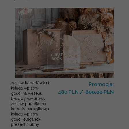
zestaw kopertówka i
Promocja:
księga wpisów
480 PLN
/
600.00 PLN
gości na wesele,
beżowy welurowy
zestaw pudełko na
koperty pamiątkowa
księga wpisów
gości, elegancki
prezent ślubny