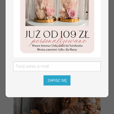
nowoczesna forma
Promocja:
karty dań na weselu,
63 PLN
/
79.00 PLN
akrylowe menu
weselne, stojąca karta
dań, menu weselne w
stylu glamour, złote
menu weselne
ZAPISZ SIĘ