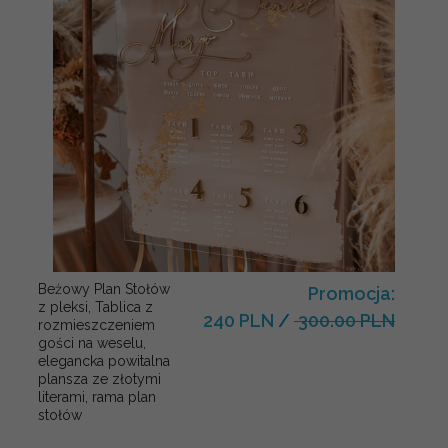
Beżowy Plan Stołów
Promocja:
z pleksi, Tablica z
240 PLN
/
300.00 PLN
rozmieszczeniem
gości na weselu,
elegancka powitalna
plansza ze złotymi
literami, rama plan
stołów