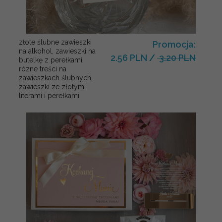
złote ślubne zawieszki
Promocja:
na alkohol, zawieszki na
2.56 PLN
/
3.20 PLN
butelkę z perełkami,
rózne treści na
zawieszkach ślubnych,
zawieszki ze złotymi
literami i perełkami