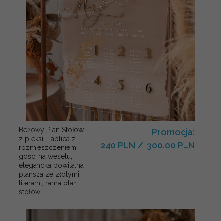
Beżowy Plan Stołów
Promocja:
z pleksi, Tablica z
240 PLN
/
300.00 PLN
rozmieszczeniem
gości na weselu,
elegancka powitalna
plansza ze złotymi
literami, rama plan
stołów