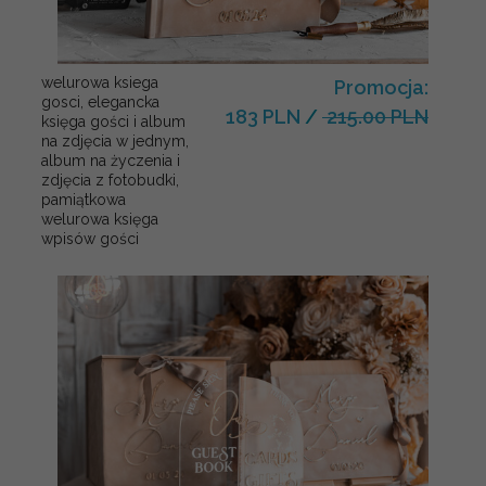
welurowa ksiega
Promocja:
gosci, elegancka
183 PLN
/
215.00 PLN
księga gości i album
na zdjęcia w jednym,
album na życzenia i
zdjęcia z fotobudki,
pamiątkowa
welurowa księga
wpisów gości