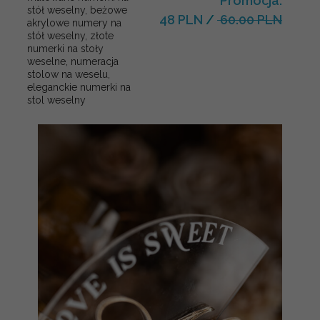
Promocja:
stół weselny, beżowe
48 PLN
/
60.00 PLN
akrylowe numery na
stół weselny, złote
numerki na stoły
weselne, numeracja
stolow na weselu,
eleganckie numerki na
stol weselny