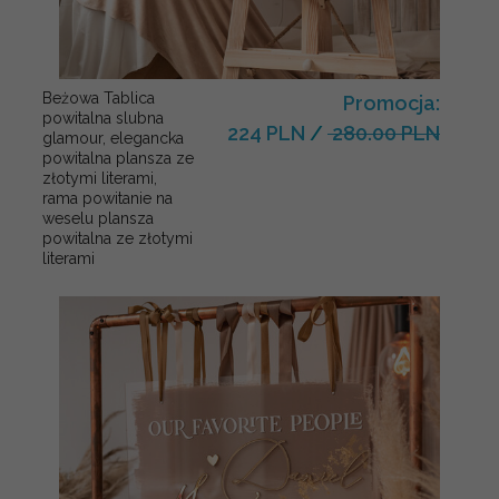
Beżowa Tablica
Promocja:
powitalna slubna
224 PLN
/
280.00 PLN
glamour, elegancka
powitalna plansza ze
złotymi literami,
rama powitanie na
weselu plansza
powitalna ze złotymi
literami