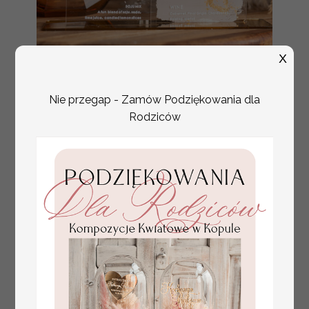
X
nowoczesna forma
Promocja:
karty drinków i
87 PLN
/
109.00 PLN
deserów, akrylowe
Nie przegap - Zamów Podziękowania dla
menu weselne,
stojąca karta dań i
Rodziców
napojów, menu
weselne w stylu
glamour, karta
drinków, złote menu
weselne