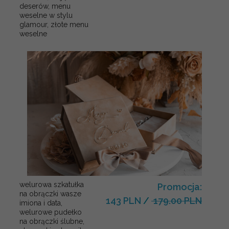
deserów, menu
weselne w stylu
glamour, złote menu
weselne
welurowa szkatułka
Promocja:
na obrączki wasze
143 PLN
/
179.00 PLN
imiona i data,
welurowe pudełko
na obrączki ślubne,