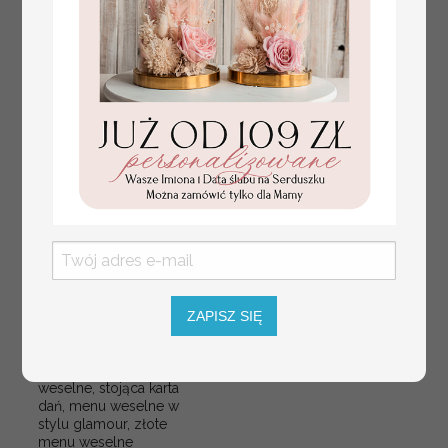
ZAPISZ SIĘ
nowoczesna forma
Promocja:
karty dań na weselu,
63 PLN
/
79.00 PLN
akrylowe menu
weselne, stojąca karta
dań, menu weselne w
stylu glamour, złote
menu weselne