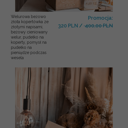
Welurowa beżowo
Promocja:
złota kopertówka ze
320 PLN
/
400.00 PLN
złotymi napisami,
beżowy cieniowany
welur, pudełko na
koperty, pomysł na
pudełko na
pieniądze podczas
wesela