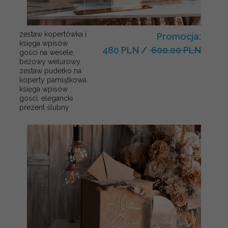
zestaw kopertówka i
Promocja:
księga wpisów
480 PLN
/
600.00 PLN
gości na wesele,
beżowy welurowy
zestaw pudełko na
koperty pamiątkowa
księga wpisów
gości, elegancki
prezent ślubny