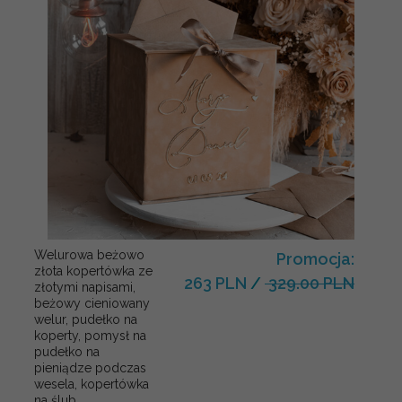
Welurowa beżowo
Promocja:
złota kopertówka ze
263 PLN
/
329.00 PLN
złotymi napisami,
beżowy cieniowany
welur, pudełko na
koperty, pomysł na
pudełko na
pieniądze podczas
wesela, kopertówka
na ślub