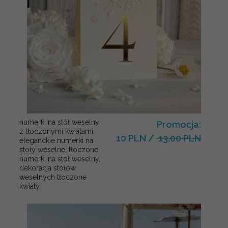
numerki na stół weselny
Promocja:
z tłoczonymi kwiatami,
10 PLN
/
13.00 PLN
eleganckie numerki na
stoły weselne, tłoczone
numerki na stół weselny,
dekoracja stołów
weselnych tłoczone
kwiaty