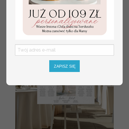
z tłoczonymi kwiatami,
10 PLN
/
13.00 PLN
eleganckie numerki na
stoły weselne, tłoczone
numerki na stół weselny,
dekoracja stołów
weselnych tłoczone
kwiaty
ZAPISZ SIĘ