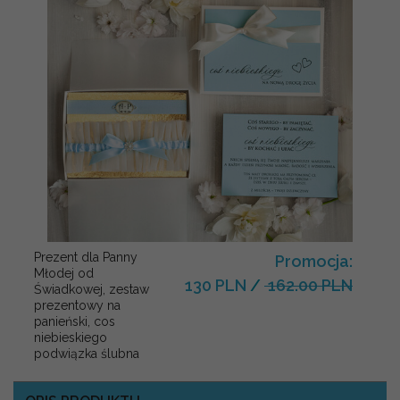
Prezent dla Panny
Promocja:
Młodej od
130 PLN
/
162.00 PLN
Świadkowej, zestaw
prezentowy na
panieński, cos
niebieskiego
podwiązka ślubna