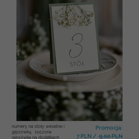
numery na stoły weselne i
Promocja:
gipsówką, suszona
7 PLN
/
9.00 PLN
gipsówka na dodatkach