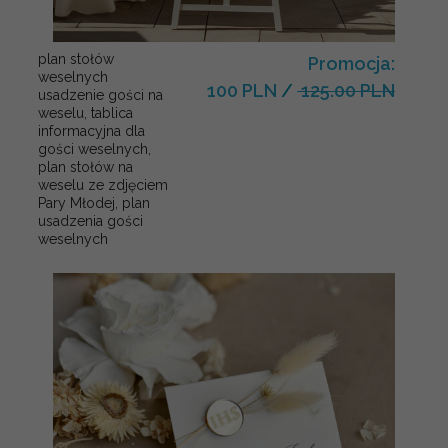
plan stołów
Promocja:
weselnych
100 PLN
/
125.00 PLN
usadzenie gości na
weselu, tablica
informacyjna dla
gości weselnych,
plan stołów na
weselu ze zdjęciem
Pary Młodej, plan
usadzenia gości
weselnych