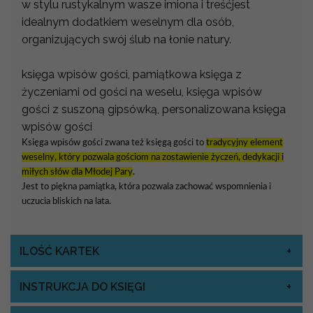
w stylu rustykalnym wasze imiona i treśćjest
idealnym dodatkiem weselnym dla osób,
organizujących swój ślub na łonie natury.
księga wpisów gości, pamiątkowa księga z
życzeniami od gości na weselu, księga wpisów
gości z suszoną gipsówką, personalizowana księga
wpisów gości
Księga wpisów gości zwana też księgą gości to
tradycyjny element
weselny, który pozwala gościom na zostawienie życzeń, dedykacji i
miłych słów dla Młodej Pary
.
Jest to piękna pamiątka, która pozwala zachować wspomnienia i
uczucia bliskich na lata.
ILOŚĆ KARTEK
INSTRUKCJA DO KSIĘGI