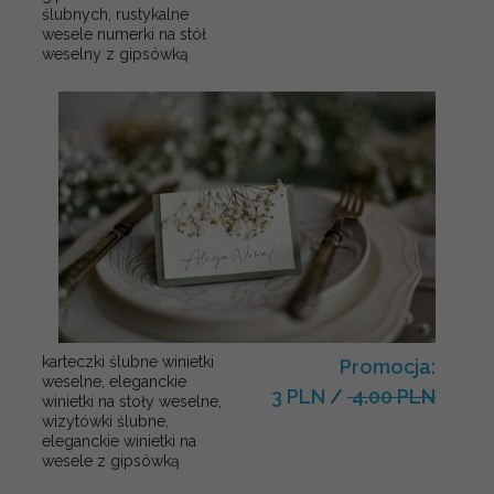
ślubnych, rustykalne
wesele numerki na stół
weselny z gipsówką
karteczki ślubne winietki
Promocja:
weselne, eleganckie
3 PLN
/
4.00 PLN
winietki na stoły weselne,
wizytówki ślubne,
eleganckie winietki na
wesele z gipsówką