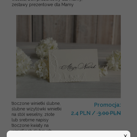
zestawy prezentowe dla Mamy
tłoczone winietki ślubne,
Promocja:
ślubne wizytówki winietki
2.4 PLN
/
3.00 PLN
na stół weselny, złote
lub srebrne napisy
tłoczone kwiaty na
winietkach ślubnych
X