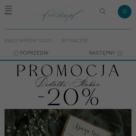
0
Menu
KSIĘGI WPISÓW GOŚCI
BOTANICZNE
POPRZEDNI
NASTĘPNY