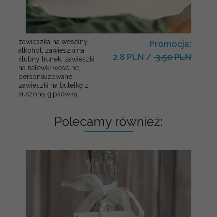
zawieszka na weselny
Promocja:
alkohol, zawieszki na
2.8 PLN
/
3.50 PLN
ślubny trunek, zawieszki
na nalewki weselne,
personalizowane
zawieszki na butelkę z
suszoną gipsówką
Polecamy również: