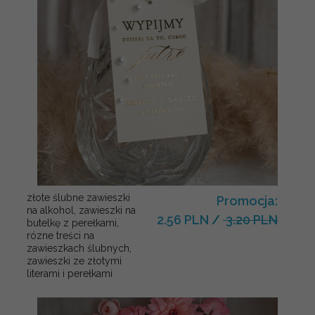
złote ślubne zawieszki
Promocja:
na alkohol, zawieszki na
2.56 PLN
/
3.20 PLN
butelkę z perełkami,
rózne treści na
zawieszkach ślubnych,
zawieszki ze złotymi
literami i perełkami