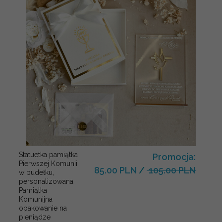
Statuetka pamiątka
Promocja:
Pierwszej Komunii
85.00 PLN
/
105.00 PLN
w pudełku,
personalizowana
Pamiątka
Komunijna
opakowanie na
pieniądze