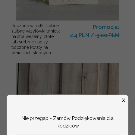
tłoczone winietki ślubne,
Promocja:
ślubne wizytówki winietki
2.4 PLN
/
3.00 PLN
na stół weselny, złote
lub srebrne napisy
tłoczone kwiaty na
winietkach ślubnych
X
Nie przegap - Zamów Podziękowania dla
Rodziców