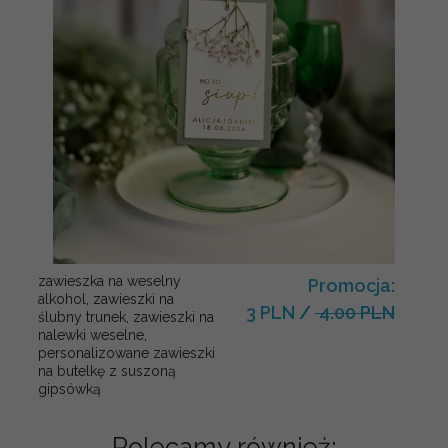
zawieszka na weselny
Promocja:
alkohol, zawieszki na
3 PLN
/
4.00 PLN
ślubny trunek, zawieszki na
nalewki weselne,
personalizowane zawieszki
na butelkę z suszoną
gipsówką
Polecamy również: