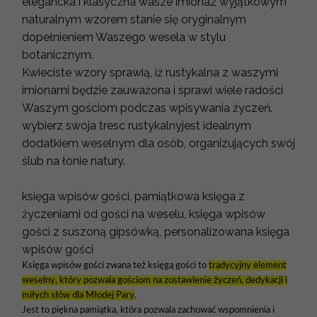
elegancka i klasyczna wasze imionaz wyjątkowym
naturalnym wzorem stanie się oryginalnym
dopełnieniem Waszego wesela w stylu
botanicznym.
Kwieciste wzory sprawią, iż rustykalna z waszymi
imionami będzie zauważona i sprawi wiele radości
Waszym gościom podczas wpisywania życzeń.
wybierz swoja tresc rustykalnyjest idealnym
dodatkiem weselnym dla osób, organizujących swój
ślub na łonie natury.
księga wpisów gości, pamiątkowa księga z
życzeniami od gości na weselu, księga wpisów
gości z suszoną gipsówką, personalizowana księga
wpisów gości
Księga wpisów gości zwana też księgą gości to
tradycyjny element
weselny, który pozwala gościom na zostawienie życzeń, dedykacji i
miłych słów dla Młodej Pary
.
Jest to piękna pamiątka, która pozwala zachować wspomnienia i