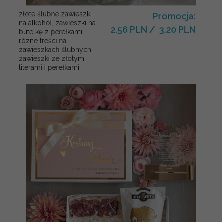
złote ślubne zawieszki
Promocja:
na alkohol, zawieszki na
2.56 PLN
/
3.20 PLN
butelkę z perełkami,
rózne treści na
zawieszkach ślubnych,
zawieszki ze złotymi
literami i perełkami