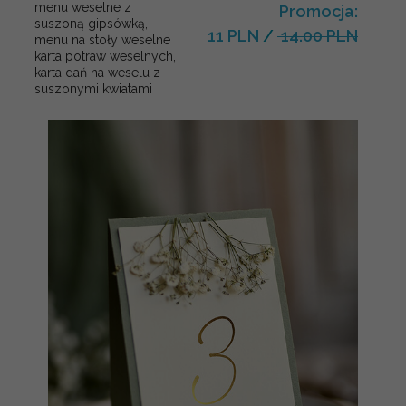
menu weselne z
Promocja:
suszoną gipsówką,
11 PLN
/
14.00 PLN
menu na stoły weselne
karta potraw weselnych,
karta dań na weselu z
suszonymi kwiatami