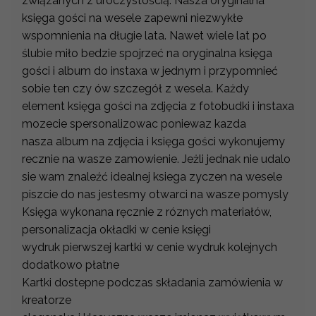
związanych z uroczystością. Nasza oryginalna
księga gości na wesele zapewni niezwykłe
wspomnienia na długie lata. Nawet wiele lat po
ślubie miło bedzie spojrzeć na oryginalna księga
gości i album do instaxa w jednym i przypomnieć
sobie ten czy ów szczegół z wesela. Każdy
element księga gości na zdjęcia z fotobudki i instaxa
mozecie spersonalizowac poniewaz kazda
nasza album na zdjęcia i księga gości wykonujemy
recznie na wasze zamowienie. Jeżli jednak nie udalo
sie wam znaleźć idealnej ksiega zyczen na wesele
piszcie do nas jestesmy otwarci na wasze pomysly
Księga wykonana ręcznie z róznych materiałów,
personalizacja okładki w cenie księgi
wydruk pierwszej kartki w cenie wydruk kolejnych
dodatkowo płatne
Kartki dostepne podczas składania zamówienia w
kreatorze