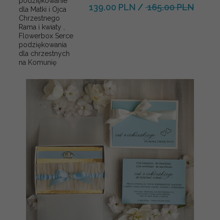
podziękowanie
139.00 PLN
/
165.00 PLN
dla Matki i Ojca
Chrzestnego
Rama i kwiaty ,
Flowerbox Serce
podziękowania
dla chrzestnych
na Komunię