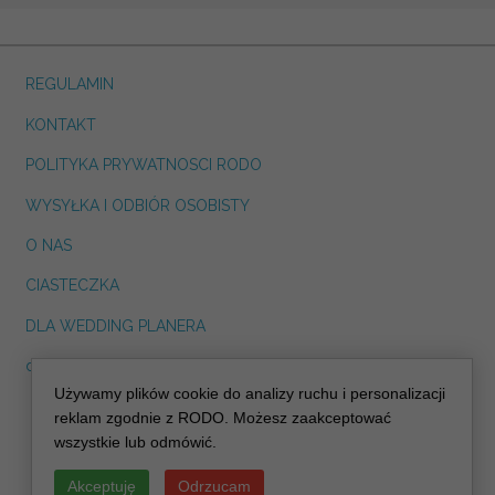
REGULAMIN
KONTAKT
POLITYKA PRYWATNOSCI RODO
WYSYŁKA I ODBIÓR OSOBISTY
O NAS
CIASTECZKA
DLA WEDDING PLANERA
dreskot.com
Używamy plików cookie do analizy ruchu i personalizacji
info@decoris.pl
reklam zgodnie z RODO. Możesz zaakceptować
wszystkie lub odmówić.
Akceptuję
Odrzucam