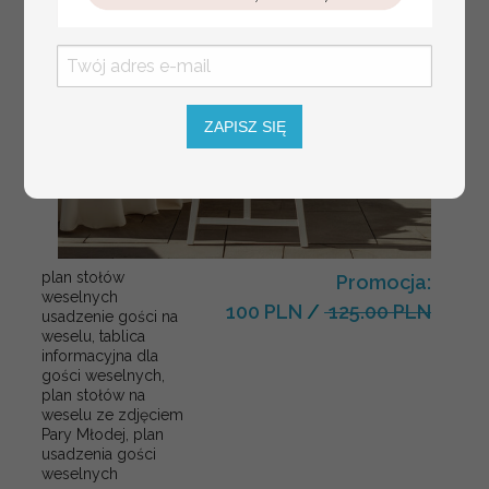
ZAPISZ SIĘ
plan stołów
Promocja:
weselnych
100 PLN
/
125.00 PLN
usadzenie gości na
weselu, tablica
informacyjna dla
gości weselnych,
plan stołów na
weselu ze zdjęciem
Pary Młodej, plan
usadzenia gości
weselnych