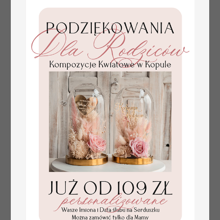
numerki na stół weselny
Promocja:
z tłoczonymi kwiatami,
10 PLN
/
13.00 PLN
eleganckie numerki na
stoły weselne, tłoczone
numerki na stół weselny,
dekoracja stołów
weselnych tłoczone
kwiaty