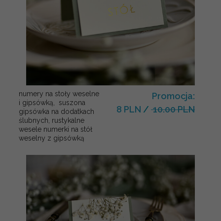
numery na stoły weselne
Promocja:
i gipsówką, suszona
8 PLN
/
10.00 PLN
gipsówka na dodatkach
ślubnych, rustykalne
wesele numerki na stół
weselny z gipsówką