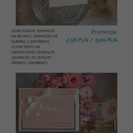
złote ślubne zawieszki
Promocja:
na alkohol, zawieszki na
2.56 PLN
/
3.20 PLN
butelkę z perełkami,
rózne treści na
zawieszkach ślubnych,
zawieszki ze złotymi
literami i perełkami