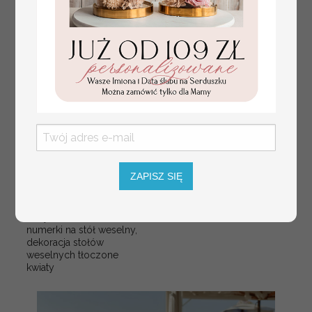
ZAPISZ SIĘ
numerki na stół weselny
Promocja:
z tłoczonymi kwiatami,
10 PLN
/
13.00 PLN
eleganckie numerki na
stoły weselne, tłoczone
numerki na stół weselny,
dekoracja stołów
weselnych tłoczone
kwiaty