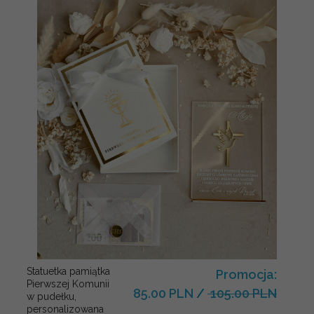
Statuetka pamiątka
Promocja:
Pierwszej Komunii
85.00 PLN
/
105.00 PLN
w pudełku,
personalizowana