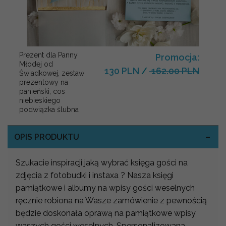
Prezent dla Panny
Promocja:
Młodej od
130 PLN
/
162.00 PLN
Świadkowej, zestaw
prezentowy na
panieński, cos
niebieskiego
podwiązka ślubna
OPIS PRODUKTU
Szukacie inspiracji jaką wybrać księga gości na
zdjęcia z fotobudki i instaxa ? Nasza księgi
pamiątkowe i albumy na wpisy gości weselnych
ręcznie robiona na Wasze zamówienie z pewnością
będzie doskonała oprawą na pamiątkowe wpisy
waszych gości weselnych. Spersonalizowana