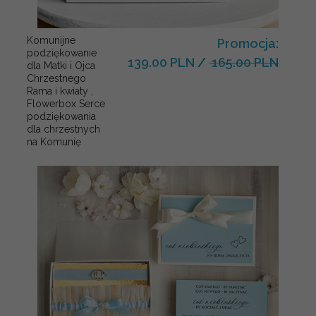
Komunijne
Promocja:
podziękowanie
139.00 PLN
/
165.00 PLN
dla Matki i Ojca
Chrzestnego
Rama i kwiaty ,
Flowerbox Serce
podziękowania
dla chrzestnych
na Komunię