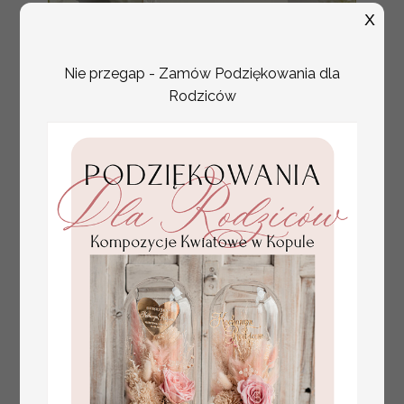
X
Nie przegap - Zamów Podziękowania dla
Rodziców
tłoczone winietki ślubne,
Promocja:
ślubne wizytówki winietki
2.4 PLN
/
3.00 PLN
na stół weselny, złote
lub srebrne napisy
tłoczone kwiaty na
winietkach ślubnych