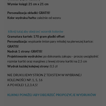
Wymiar księgi: 21 cm x 21 cm
Personalizacja okładki:
GRATIS!
Kolor wydruku/haftu:
zależnie od wzoru
kliknij tutaj aby obejrzeć wzornik kolorów
Gramatura kartek:
170 gram gładki offset
Personalizacja:
wypisanie imion pary młodej na pierwszej kartce:
GRATIS!
Nadruk 1 strony: GRATIS!
Projektowanie wydruków:
po dokonaniu zakupu - proszę uwzględnić
rozmiar kartki oraz margines z lewej strony kartki na 2,5 cm
Wydruk każdej kolejnej strony:
0,5 zł
NIE DRUKUJEMY STRON Z TEKSTEM W WYBRANEJ
KOLEJNOŚCI NP. 1, 5, 16
A PO KOLEI 1,2,3,4,5!
KLIKNIJ PONIŻEJ ABY OBEJRZEĆ PROPOZYCJE WYDRUKÓW