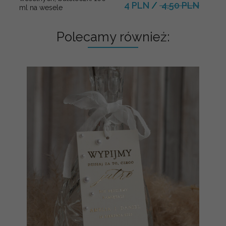
4 PLN
/
4.50 PLN
ml na wesele
Polecamy również: