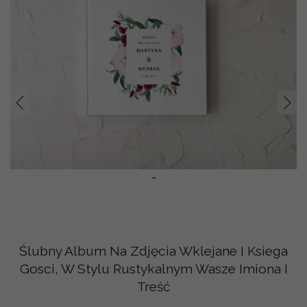
Prev
Nast
-
Ślubny Album Na Zdjęcia Wklejane I Ksiega
Gosci, W Stylu Rustykalnym Wasze Imiona I
Treść