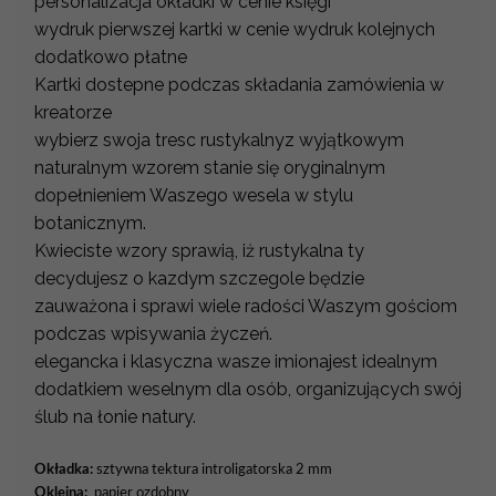
personalizacja okładki w cenie księgi
wydruk pierwszej kartki w cenie wydruk kolejnych
dodatkowo płatne
Kartki dostepne podczas składania zamówienia w
kreatorze
wybierz swoja tresc rustykalnyz wyjątkowym
naturalnym wzorem stanie się oryginalnym
dopełnieniem Waszego wesela w stylu
botanicznym.
Kwieciste wzory sprawią, iż rustykalna ty
decydujesz o kazdym szczegole będzie
zauważona i sprawi wiele radości Waszym gościom
podczas wpisywania życzeń.
elegancka i klasyczna wasze imionajest idealnym
dodatkiem weselnym dla osób, organizujących swój
ślub na łonie natury.
Okładka:
sztywna tektura introligatorska 2 mm
Okleina:
papier ozdobny