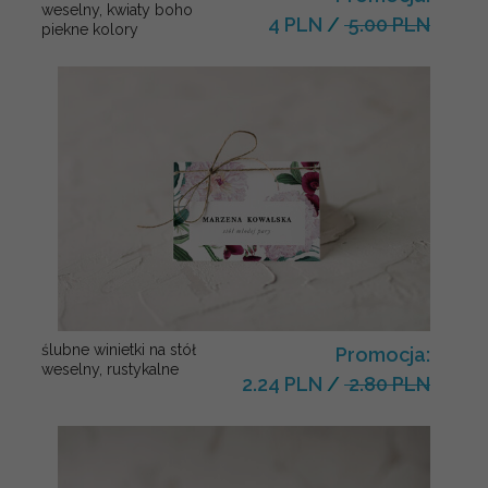
weselny, kwiaty boho
4 PLN
/
5.00 PLN
piekne kolory
ślubne winietki na stół
Promocja:
weselny, rustykalne
2.24 PLN
/
2.80 PLN