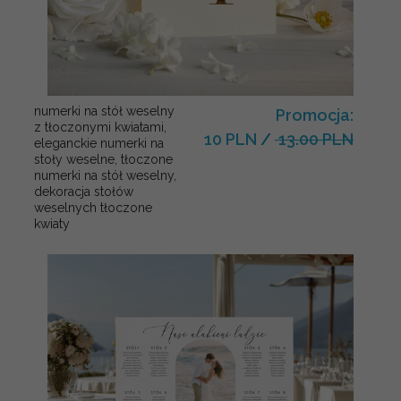
numerki na stół weselny
Promocja:
z tłoczonymi kwiatami,
10 PLN
/
13.00 PLN
eleganckie numerki na
stoły weselne, tłoczone
numerki na stół weselny,
dekoracja stołów
weselnych tłoczone
kwiaty