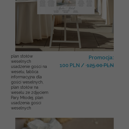
plan stołów
Promocja:
weselnych
100 PLN
/
125.00 PLN
usadzenie gości na
weselu, tablica
informacyjna dla
gości weselnych,
plan stołów na
weselu ze zdjęciem
Pary Młodej, plan
usadzenia gości
weselnych