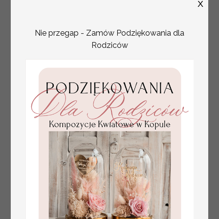
X
Nie przegap - Zamów Podziękowania dla
Rodziców
Komunijne
Promocja:
podziękowanie
139.00 PLN
/
165.00 PLN
dla Matki i Ojca
Chrzestnego
Rama i kwiaty ,