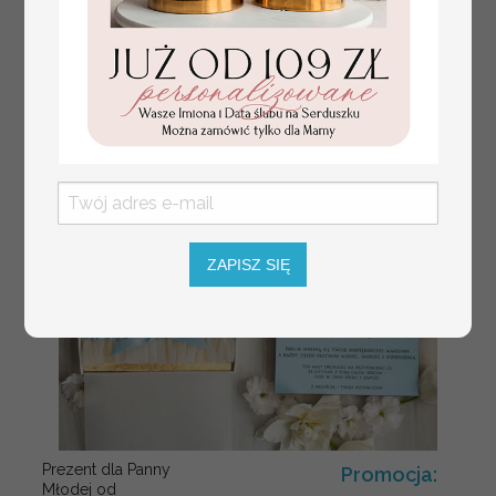
Flowerbox Serce
podziękowania
dla chrzestnych
na Komunię
ZAPISZ SIĘ
Prezent dla Panny
Promocja:
Młodej od