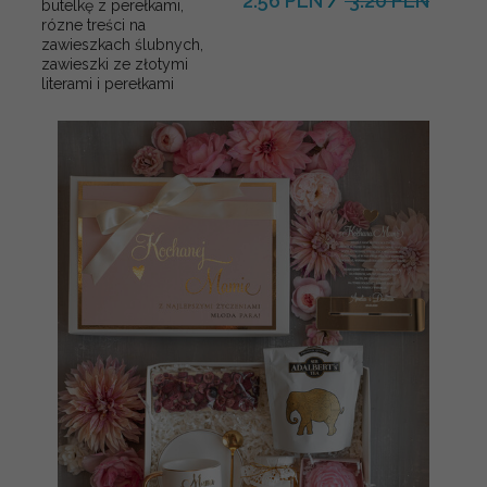
2.56 PLN
/
3.20 PLN
butelkę z perełkami,
rózne treści na
zawieszkach ślubnych,
zawieszki ze złotymi
literami i perełkami