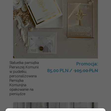
Statuetka pamiątka
Promocja:
Pierwszej Komunii
85.00 PLN
/
105.00 PLN
w pudełku,
personalizowana
Pamiątka
Komunijna
opakowanie na
pieniądze