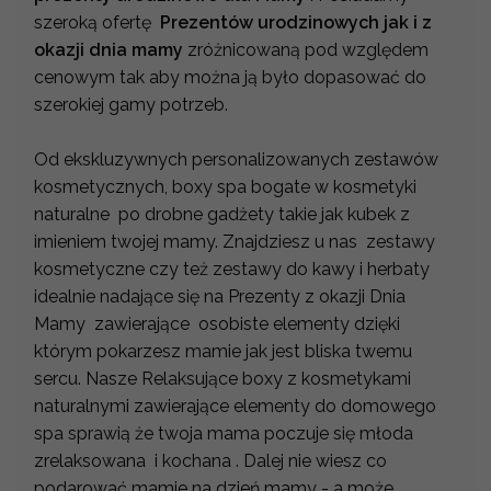
szeroką ofertę
Prezentów urodzinowych jak i z
okazji dnia mamy
zróżnicowaną pod względem
cenowym tak aby można ją było dopasować do
szerokiej gamy potrzeb.
Od ekskluzywnych personalizowanych zestawów
kosmetycznych, boxy spa bogate w kosmetyki
naturalne po drobne gadżety takie jak kubek z
imieniem twojej mamy. Znajdziesz u nas zestawy
kosmetyczne czy też zestawy do kawy i herbaty
idealnie nadające się na Prezenty z okazji Dnia
Mamy zawierające osobiste elementy dzięki
którym pokarzesz mamie jak jest bliska twemu
sercu. Nasze Relaksujące boxy z kosmetykami
naturalnymi zawierające elementy do domowego
spa sprawią że twoja mama poczuje się młoda
zrelaksowana i kochana . Dalej nie wiesz co
podarować mamie na dzień mamy - a może