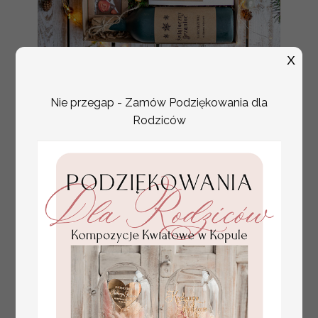
X
Oryginalne prezenty
199.00 / 161.79 PLN
świąteczne dla
brutto / netto
pracowników, kosz
Nie przegap - Zamów Podziękowania dla
prezentowy z logo
Rodziców
upominek świąteczny
dla klientów
biznesowych,
świąteczne boxy
prezentowe