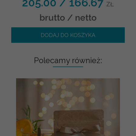
205.00
/
166.67
ZŁ
brutto / netto
DODAJ DO KOSZYKA
Polecamy również: