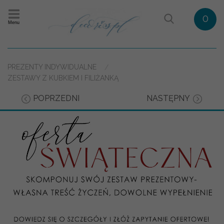
0
Menu
PREZENTY INDYWIDUALNE
ZESTAWY Z KUBKIEM I FILIŻANKĄ
POPRZEDNI
NASTĘPNY