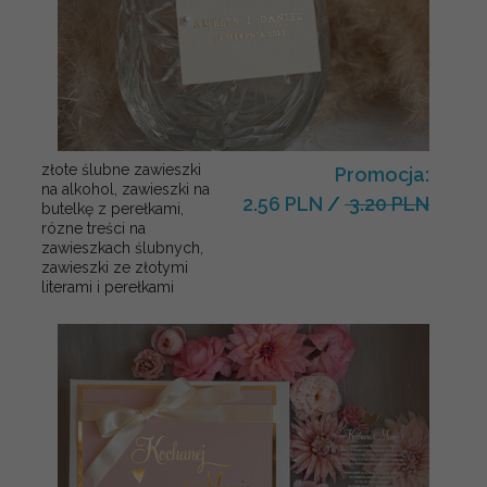
złote ślubne zawieszki
Promocja:
na alkohol, zawieszki na
2.56 PLN
/
3.20 PLN
butelkę z perełkami,
rózne treści na
zawieszkach ślubnych,
zawieszki ze złotymi
literami i perełkami