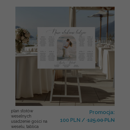
plan stołów
Promocja:
weselnych
100 PLN
/
125.00 PLN
usadzenie gości na
weselu, tablica