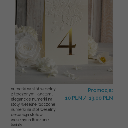
numerki na stół weselny
Promocja:
z tłoczonymi kwiatami,
10 PLN
/
13.00 PLN
eleganckie numerki na
stoły weselne, tłoczone
numerki na stół weselny,
dekoracja stołów
weselnych tłoczone
kwiaty