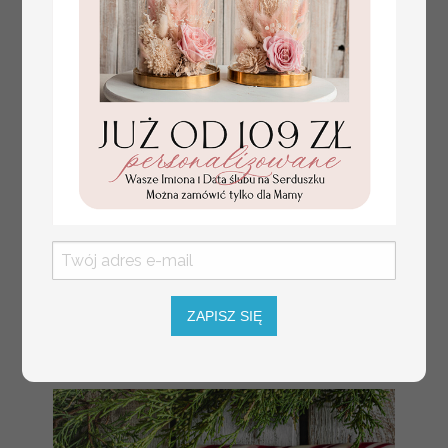
Drobne prezenty dla firm
18.50 / 15.04 PLN
na boże narodzenie kawa
brutto / netto
czekoladowa, drobne
upominki na święta dla
ZAPISZ SIĘ
pracowników, świąteczna
kawa dla pracowników i
kontrahentów