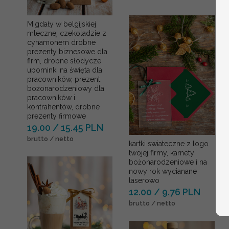
Migdały w belgijskiej
mlecznej czekoladzie z
cynamonem drobne
prezenty biznesowe dla
firm, drobne słodycze
upominki na święta dla
pracowników, prezent
bożonarodzeniowy dla
pracowników i
kontrahentów, drobne
prezenty firmowe
19.00 / 15.45 PLN
brutto / netto
kartki swiateczne z logo
twojej firmy, karnety
bożonarodzeniowe i na
nowy rok wycianane
laserowo
12.00 / 9.76 PLN
brutto / netto