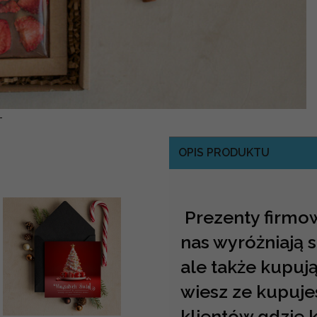
-
OPIS PRODUKTU
Prezenty firmo
nas wyróżniają 
ale także kupują
wiesz ze kupuje
klientów gdzie 