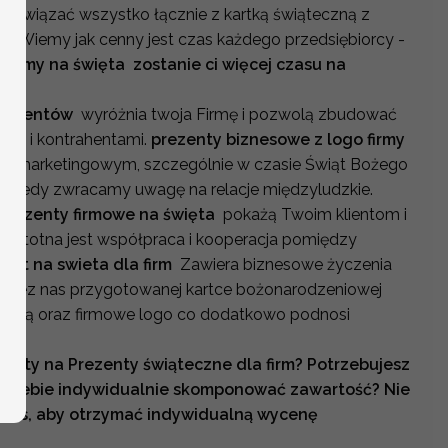
ać wiązać wszystko łącznie z kartką świąteczną z
e ! Wiemy jak cenny jest czas każdego przedsiębiorcy -
 firmy na święta zostanie ci więcej czasu na
a klientów
wyróżnia twoja Firmę i pozwolą zbudować
tami i kontrahentami.
prezenty biznesowe z logo firmy
m marketingowym, szczególnie w czasie Świąt Bożego
 kiedy zwracamy uwagę na relacje międzyludzkie.
Prezenty firmowe na święta
pokażą Twoim klientom i
k istotna jest współpraca i kooperacja pomiędzy
ent na swieta dla firm
Zawiera biznesowe życzenia
 przez nas przygotowanej kartce bożonarodzeniowej
opertą oraz firmowe logo co dodatkowo podnosi
ferty na Prezenty świąteczne dla firm? Potrzebujesz
a Ciebie indywidualnie skomponować zawartość? Nie
 nas, aby otrzymać indywidualną wycenę