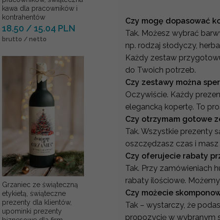
kawa dla pracowników i
kontrahentów
Czy mogę dopasować kol
18.50 / 15.04 PLN
Tak. Możesz wybrać barwy 
brutto / netto
np. rodzaj słodyczy, herb
Każdy zestaw przygotowu
do Twoich potrzeb.
Czy zestawy można sper
Oczywiście. Każdy prezent
elegancką kopertę. To pro
Czy otrzymam gotowe z
Tak. Wszystkie prezenty 
oszczędzasz czas i masz 
Czy oferujecie rabaty p
Tak. Przy zamówieniach 
rabaty ilościowe. Możemy
Grzaniec ze świąteczną
Czy możecie skomponowa
etykietą, świąteczne
prezenty dla klientów,
Tak – wystarczy, że poda
upominki prezenty
propozycję w wybranym s