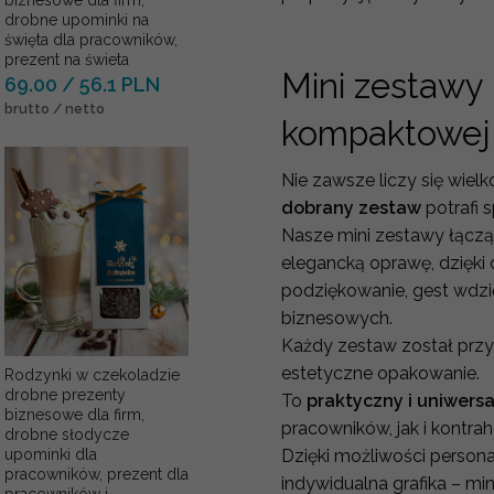
biznesowe dla firm,
drobne upominki na
święta dla pracowników,
prezent na świeta
Mini zestawy
69.00 / 56.1 PLN
brutto / netto
kompaktowej 
Nie zawsze liczy się wiel
dobrany zestaw
potrafi 
Nasze mini zestawy łącz
elegancką oprawę, dzięk
podziękowanie, gest wdzi
biznesowych.
Każdy zestaw został prz
estetyczne opakowanie.
Rodzynki w czekoladzie
drobne prezenty
To
praktyczny i uniwers
biznesowe dla firm,
pracowników, jak i kontra
drobne słodycze
Dzięki możliwości persona
upominki dla
pracowników, prezent dla
indywidualna grafika – mi