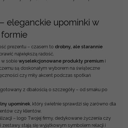
 – eleganckie upominki w
formie
kość prezentu – czasem to
drobny, ale starannie
sprawić największą radość.
ą w sobie
wyselekcjonowane produkty premium
i
i czemu są doskonałym wyborem na świąteczne
ęczności czy miły akcent podczas spotkań
ygotowany z dbałością o szczegóły – od smaku po
alny upominek
, który świetnie sprawdzi się zarówno dla
hentów czy klientów.
lizacji – logo Twojej firmy, dedykowane życzenia czy
ni zestawy stają się wyjątkowym symbolem relacji i