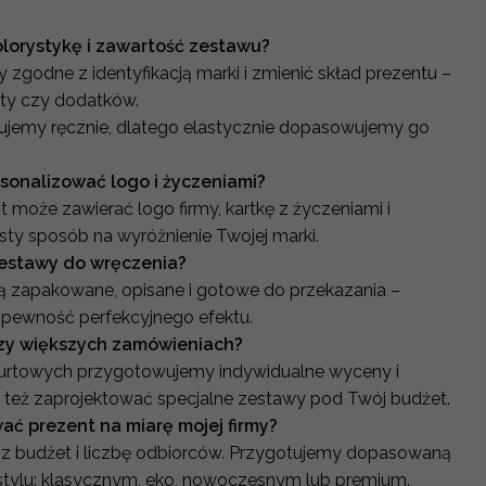
orystykę i zawartość zestawu?
zgodne z identyfikacją marki i zmienić skład prezentu –
aty czy dodatków.
jemy ręcznie, dlatego elastycznie dopasowujemy go
sonalizować logo i życzeniami?
 może zawierać logo firmy, kartkę z życzeniami i
sty sposób na wyróżnienie Twojej marki.
estawy do wręczenia?
są zapakowane, opisane i gotowe do przekazania –
pewność perfekcyjnego efektu.
rzy większych zamówieniach?
hurtowych przygotowujemy indywidualne wyceny i
 też zaprojektować specjalne zestawy pod Twój budżet.
ć prezent na miarę mojej firmy?
sz budżet i liczbę odbiorców. Przygotujemy dopasowaną
tylu: klasycznym, eko, nowoczesnym lub premium.