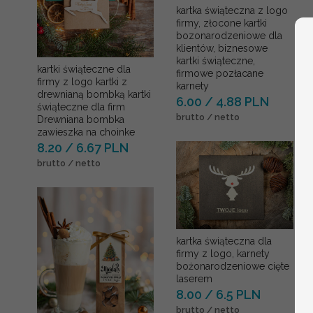
kartka świąteczna z logo
firmy, złocone kartki
bozonarodzeniowe dla
klientów, biznesowe
kartki świąteczne,
kartki świąteczne dla
firmowe pozłacane
firmy z logo kartki z
karnety
drewnianą bombką kartki
6.00 / 4.88 PLN
świąteczne dla firm
brutto / netto
Drewniana bombka
zawieszka na choinke
8.20 / 6.67 PLN
brutto / netto
kartka świąteczna dla
firmy z logo, karnety
bożonarodzeniowe cięte
laserem
8.00 / 6.5 PLN
brutto / netto