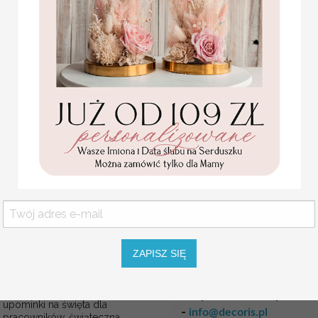
Nic nie musisz kompletow
pudełku z bombką
domki na choinkę-
życzeniami jest w zestawi
drewniane zawieszki na
dzięki naszym
Prezent od
choinkę prezent dla
klientów
rozwijanie Twojej firmy !
35.00 / 28.46 PLN
Prezenty świąteczne dl
brutto / netto
pozytywne relacje z klien
są doskonałym narzędzie
Narodzenia i nowego Roku
Wręczając kupione u nas
kontrahentom klientom ja
firmami. Każdy nasz
prez
świąteczne na specjalnie
wraz z ręcznie robiona k
świadomość marki.
ZAPISZ SIĘ
Szukasz indywidualnej o
Drobne prezenty dla firm
większą ilość? Mamy dl
na boże narodzenie kawa
piernikowa, drobne
ma problemu! Napisz do
upominki na święta dla
-
info@decoris.pl
pracowników, świąteczna