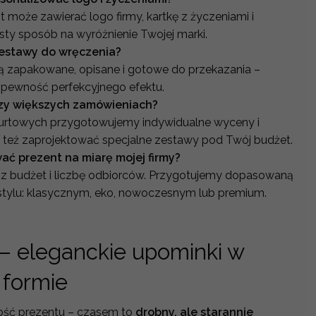
 może zawierać logo firmy, kartkę z życzeniami i
sty sposób na wyróżnienie Twojej marki.
estawy do wręczenia?
są zapakowane, opisane i gotowe do przekazania –
pewność perfekcyjnego efektu.
rzy większych zamówieniach?
hurtowych przygotowujemy indywidualne wyceny i
 też zaprojektować specjalne zestawy pod Twój budżet.
ć prezent na miarę mojej firmy?
sz budżet i liczbę odbiorców. Przygotujemy dopasowaną
tylu: klasycznym, eko, nowoczesnym lub premium.
 – eleganckie upominki w
formie
kość prezentu – czasem to
drobny, ale starannie