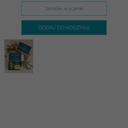
zamów wycene
DODAJ DO KOSZYKA
-