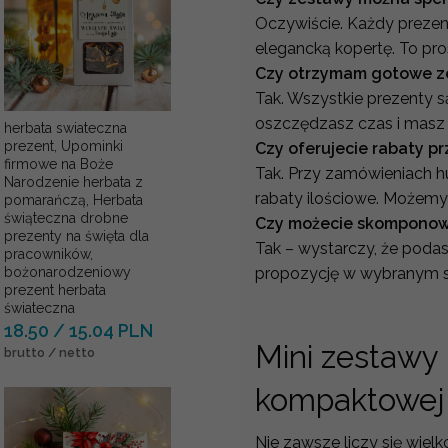
Oczywiście. Każdy prezent
elegancką kopertę. To pro
Czy otrzymam gotowe z
Tak. Wszystkie prezenty 
oszczędzasz czas i masz 
herbata swiateczna
prezent, Upominki
Czy oferujecie rabaty p
firmowe na Boże
Tak. Przy zamówieniach 
Narodzenie herbata z
rabaty ilościowe. Możemy
pomarańczą, Herbata
świąteczna drobne
Czy możecie skomponowa
prezenty na święta dla
Tak – wystarczy, że poda
pracowników,
propozycję w wybranym s
bożonarodzeniowy
prezent herbata
świateczna
18.50 / 15.04 PLN
Mini zestawy
brutto / netto
kompaktowej 
Nie zawsze liczy się wiel