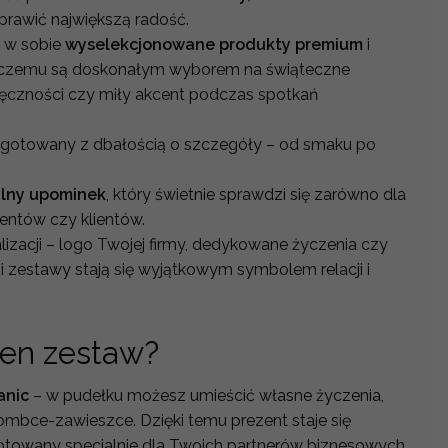
sprawić największą radość.
ą w sobie
wyselekcjonowane produkty premium
i
i czemu są doskonałym wyborem na świąteczne
ęczności czy miły akcent podczas spotkań
ygotowany z dbałością o szczegóły – od smaku po
alny upominek
, który świetnie sprawdzi się zarówno dla
hentów czy klientów.
lizacji – logo Twojej firmy, dedykowane życzenia czy
ni zestawy stają się wyjątkowym symbolem relacji i
ten zestaw?
anic
– w pudełku możesz umieścić własne życzenia,
bombce-zawieszce. Dzięki temu prezent staje się
otowany specjalnie dla Twoich partnerów biznesowych.