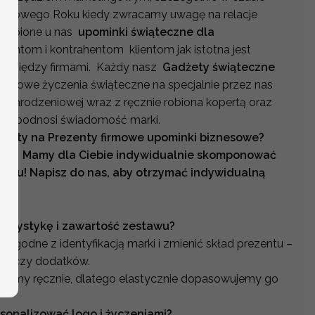
 i nowego Roku kiedy zwracamy uwagę na relacje
 kupione u nas
upominki świąteczne dla
ientom i kontrahentom klientom jak istotna jest
 pomiędzy firmami. Każdy nasz
Gadżety świąteczne
nesowe życzenia świąteczne na specjalnie przez nas
onarodzeniowej wraz z ręcznie robiona kopertą oraz
owo podnosi świadomość marki.
ferty na Prezenty firmowe upominki biznesowe?
lość? Mamy dla Ciebie indywidualnie skomponować
emu! Napisz do nas, aby otrzymać indywidualną
orystykę i zawartość zestawu?
zgodne z identyfikacją marki i zmienić skład prezentu –
aty czy dodatków.
jemy ręcznie, dlatego elastycznie dopasowujemy go
sonalizować logo i życzeniami?