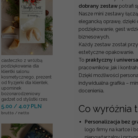
dobrany zestaw
potrafi 
Nasze mini zestawy łącz
elegancką oprawę, dzięk
podziękowanie, gest wdzi
biznesowych.
Każdy zestaw został prz
estetyczne opakowanie.
To
praktyczny i uniwers
ciasteczko z wróżbą
podziękowania dla
pracowników, jak i kontra
klientki salonu
Dzięki możliwości persona
kosmetycznego, prezent
indywidualna grafika – mi
od fryzjerki dla klientek,
upominek
docenienia.
bożonarodzeniowy
gadzet od stylistki rzes
5.00 / 4.07 PLN
Co wyróżnia 
brutto / netto
Personalizacja bez gr
logo firmy na kartce i 
niepowtarzalny i przyg