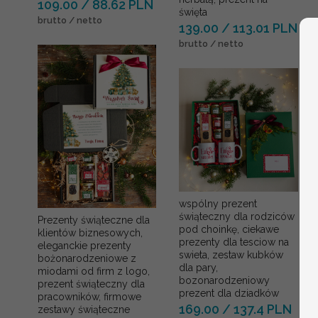
109.00 / 88.62 PLN
święta
brutto / netto
139.00 / 113.01 PLN
brutto / netto
wspólny prezent
świąteczny dla rodziców
Prezenty świąteczne dla
pod choinkę, ciekawe
klientów biznesowych,
prezenty dla tesciow na
eleganckie prezenty
swieta, zestaw kubków
bożonarodzeniowe z
dla pary,
miodami od firm z logo,
bozonarodzeniowy
prezent świąteczny dla
prezent dla dziadków
pracowników, firmowe
169.00 / 137.4 PLN
zestawy świąteczne