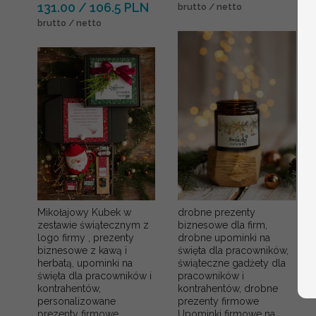
131.00 / 106.5 PLN
brutto / netto
brutto / netto
Mikołajowy Kubek w
drobne prezenty
zestawie świątecznym z
biznesowe dla firm,
logo firmy , prezenty
drobne upominki na
biznesowe z kawą i
święta dla pracowników,
herbatą, upominki na
świąteczne gadżety dla
święta dla pracowników i
pracowników i
kontrahentów,
kontrahentów, drobne
personalizowane
prezenty firmowe
prezenty firmowe,
Upominki firmowe na