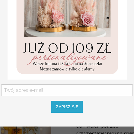
Świąt Bożego Narodzenia
międzyludzkie. Wręczając
klientów
pokażą Twoim kl
współpraca i kooperacja
dla klientów
Zawiera biz
pakiety kartek
przygotowanej kartce boż
świątecznych dla firm,
firmowe logo co dodatk
kartki swiateczne z logo
firmy, proste i eleganckie
Szukasz indywidualnej o
kartki dla
Potrzebujesz większą i
pracowników, proste i
eleganckie kartki
zawartość? Nie ma probl
świateczne
wycenę -
info@decoris.pl
5.00 / 4.07 PLN
brutto / netto
Czy mogę dopasować kol
Tak. Możesz wybrać barwy 
ZAPISZ SIĘ
np. rodzaj słodyczy, herb
Każdy zestaw przygotowu
do Twoich potrzeb.
Czy zestawy można sper