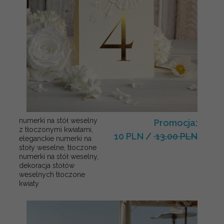
numerki na stół weselny
Promocja:
z tłoczonymi kwiatami,
10 PLN
/
13.00 PLN
eleganckie numerki na
stoły weselne, tłoczone
numerki na stół weselny,
dekoracja stołów
weselnych tłoczone
kwiaty