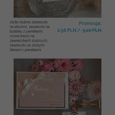
złote ślubne zawieszki
Promocja:
na alkohol, zawieszki na
2.56 PLN
/
3.20 PLN
butelkę z perełkami,
rózne treści na
zawieszkach ślubnych,
zawieszki ze złotymi
literami i perełkami