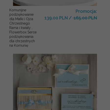
Komunijne
Promocja:
podziękowanie
139.00 PLN
/
165.00 PLN
dla Matki i Ojca
Chrzestnego
Rama i kwiaty ,
Flowerbox Serce
podziękowania
dla chrzestnych
na Komunię