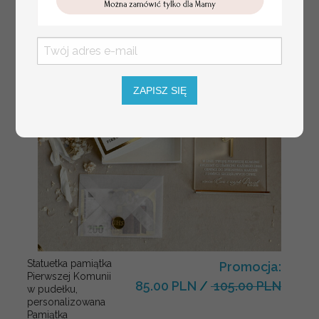
ZAPISZ SIĘ
Statuetka pamiątka
Promocja:
Pierwszej Komunii
85.00 PLN
/
105.00 PLN
w pudełku,
personalizowana
Pamiątka