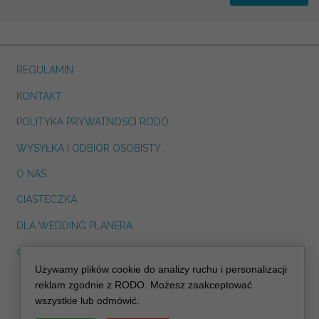
REGULAMIN
KONTAKT
POLITYKA PRYWATNOSCI RODO
WYSYŁKA I ODBIÓR OSOBISTY
O NAS
CIASTECZKA
DLA WEDDING PLANERA
dreskot.com
Używamy plików cookie do analizy ruchu i personalizacji
info@decoris.pl
reklam zgodnie z RODO. Możesz zaakceptować
wszystkie lub odmówić.