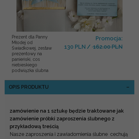
Prezent dla Panny
Promocja:
Młodej od
130 PLN
/
162.00 PLN
Świadkowej, zestaw
prezentowy na
panieński, cos
niebieskiego
podwiązka ślubna
OPIS PRODUKTU
zamówienie na 1 sztukę będzie traktowane jak
zamówienie próbki zaproszenia ślubnego z
przykładową treścią
Nasze zaproszenia i zawiadomienia ślubne cechują