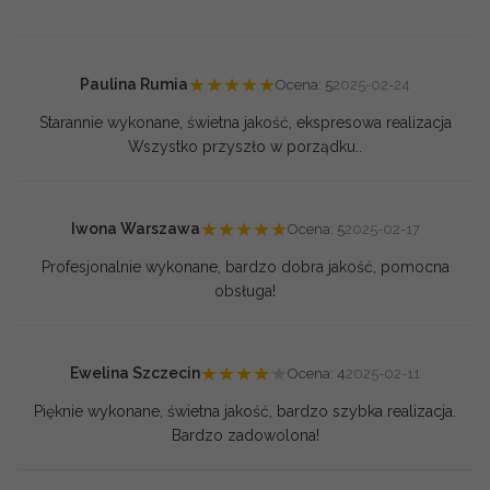
★
★
★
★
★
Paulina Rumia
Ocena: 5
2025-02-24
Starannie wykonane, świetna jakość, ekspresowa realizacja
Wszystko przyszło w porządku..
★
★
★
★
★
Iwona Warszawa
Ocena: 5
2025-02-17
Profesjonalnie wykonane, bardzo dobra jakość, pomocna
obsługa!
★
★
★
★
★
Ewelina Szczecin
Ocena: 4
2025-02-11
Pięknie wykonane, świetna jakość, bardzo szybka realizacja.
Bardzo zadowolona!