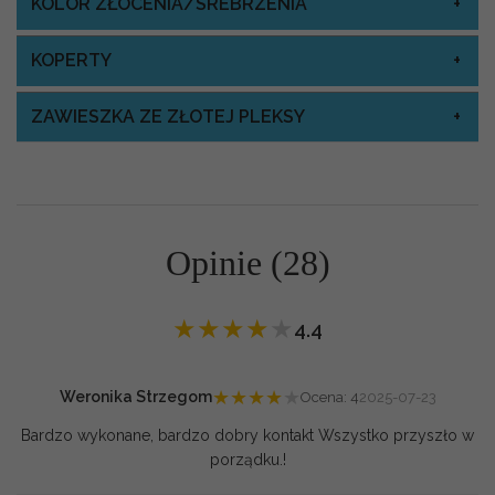
KOLOR ZŁOCENIA/SREBRZENIA
KOPERTY
ZAWIESZKA ZE ZŁOTEJ PLEKSY
Opinie (28)
★
★
★
★
★
4.4
★
★
★
★
★
Weronika Strzegom
Ocena: 4
2025-07-23
Bardzo wykonane, bardzo dobry kontakt Wszystko przyszło w
porządku.!