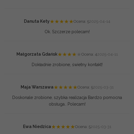
★
★
★
★
★
Danuta Kety
Ocena: 5
2025-04-14
Ok. Szczerze polecam!
★
★
★
★
★
Małgorzata Gdańsk
Ocena: 4
2025-04-11
Dokładnie zrobione, świetny kontakt!
★
★
★
★
★
Maja Warszawa
Ocena: 5
2025-03-31
Doskonale zrobione, szybka realizacja Bardzo pomocna
obsługa.. Polecam!
★
★
★
★
★
Ewa Niedzica
Ocena: 5
2025-03-31