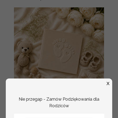
X
Nie przegap - Zamów Podziękowania dla
Prezent dla dziecka na narodziny
349.00 PLN
Rodziców
welurowy album na zdjęcia,
pamiątka z pierwszych lat życia