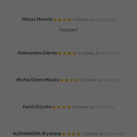
★
★
★
★
★
Miłosz Mrowla
Ocena: 4
2025-03-26
Polecam!
★
★
★
★
★
Aleksandra Gdynia
Ocena: 4
2025-03-24
★
★
★
★
★
Michal Dobre Miasto
Ocena: 4
2025-03-11
★
★
★
★
★
Karol Giżycko
Ocena: 4
2025-03-03
★
★
★
★
★
ALEKSANDRA Wydminy
Ocena: 4
2025-02-26