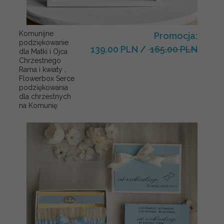
Komunijne
Promocja:
podziękowanie
139.00 PLN
/
165.00 PLN
dla Matki i Ojca
Chrzestnego
Rama i kwiaty ,
Flowerbox Serce
podziękowania
dla chrzestnych
na Komunię