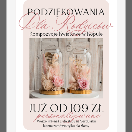
Statuetka pamiątka
Promocja:
Pierwszej Komunii
85.00 PLN
/
105.00 PLN
w pudełku,