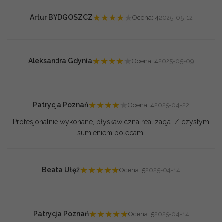
★
★
★
★
★
Artur BYDGOSZCZ
Ocena: 4
2025-05-12
★
★
★
★
★
Aleksandra Gdynia
Ocena: 4
2025-05-09
★
★
★
★
★
Patrycja Poznań
Ocena: 4
2025-04-22
Profesjonalnie wykonane, błyskawiczna realizacja. Z czystym
sumieniem polecam!
★
★
★
★
★
Beata Ułęż
Ocena: 5
2025-04-14
★
★
★
★
★
Patrycja Poznań
Ocena: 5
2025-04-14