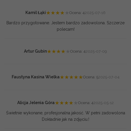
★
★
★
★
★
Kamil Łąki
Ocena: 4
2025-07-16
Bardzo przygotowane. Jestem bardzo zadowolona. Szczerze
polecam!
★
★
★
★
★
Artur Gubin
Ocena: 4
2025-07-09
★
★
★
★
★
Faustyna Kasina Wielka
Ocena: 5
2025-07-04
★
★
★
★
★
Alicja Jelenia Góra
Ocena: 4
2025-05-12
Świetnie wykonane, profesjonalna jakość. W pełni zadowolona
Dokładnie jak na zdjęciu.!