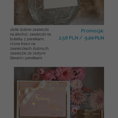
złote ślubne zawieszki
Promocja:
na alkohol, zawieszki na
2.56 PLN
/
3.20 PLN
butelkę z perełkami,
rózne treści na
zawieszkach ślubnych,
zawieszki ze złotymi
literami i perełkami