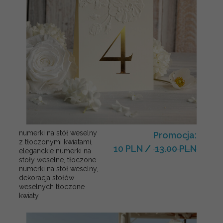
numerki na stół weselny
Promocja:
z tłoczonymi kwiatami,
10 PLN
/
13.00 PLN
eleganckie numerki na
stoły weselne, tłoczone
numerki na stół weselny,
dekoracja stołów
weselnych tłoczone
kwiaty