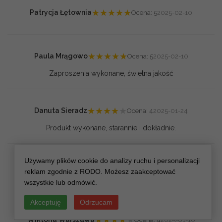
★
★
★
★
★
Patrycja Łętownia
Ocena: 5
2025-02-10
★
★
★
★
★
Paula Mrągowo
Ocena: 5
2025-02-10
Zaproszenia wykonane, świetna jakość
★
★
★
★
★
Danuta Sieradz
Ocena: 4
2025-01-24
Produkt wykonane, starannie i dokładnie.
Używamy plików cookie do analizy ruchu i personalizacji
★
★
★
★
★
Paula Mrągowo
Ocena: 5
2025-01-17
reklam zgodnie z RODO. Możesz zaakceptować
wszystkie lub odmówić.
Piękne!
Akceptuję
Odrzucam
★
★
★
★
★
Wiktoria Warszawa
Ocena: 4
2025-01-10