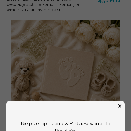
4.50 PLN
dekoracja stołu na komunii, komunijne
winietki z naturalnym kłosem
X
Nie przegap - Zamów Podziękowania dla
Rodziców