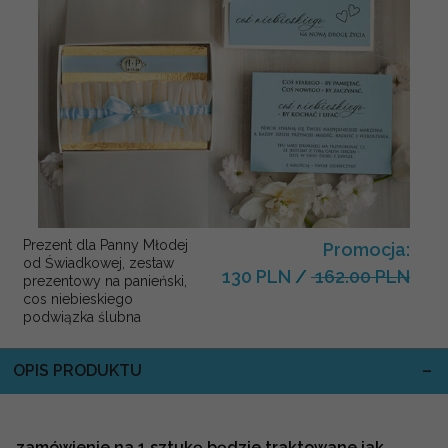
Prezent dla Panny Młodej
Promocja:
od Świadkowej, zestaw
130 PLN
/
162.00 PLN
prezentowy na panieński,
cos niebieskiego
podwiązka ślubna
OPIS PRODUKTU
zamówienie na 1 sztukę będzie traktowane jak