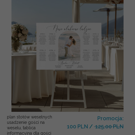
plan stołów weselnych
Promocja:
usadzenie gości na
100 PLN
/
125.00 PLN
weselu, tablica
informacyjna dla gości