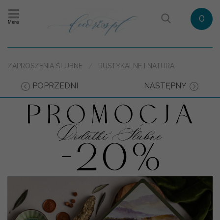
0
Menu
ZAPROSZENIA ŚLUBNE
RUSTYKALNE I NATURA
POPRZEDNI
NASTĘPNY