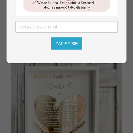
Statuetka pamiątka
Promocja:
Pierwszej Komunii w
85.00 PLN
/
105.00 PLN
pudełku,
personalizowana
Pamiątka Komunijna
opakowanie na
ZAPISZ SIĘ
pieniądze