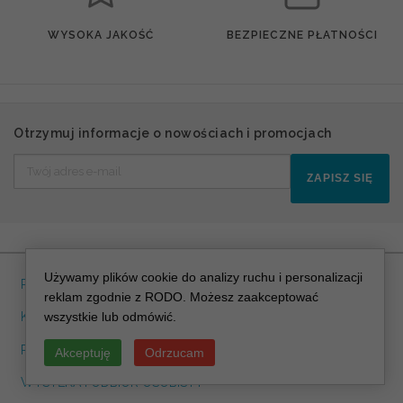
WYSOKA JAKOŚĆ
BEZPIECZNE PŁATNOŚCI
Otrzymuj informacje o nowościach i promocjach
ZAPISZ SIĘ
Używamy plików cookie do analizy ruchu i personalizacji
REGULAMIN
reklam zgodnie z RODO. Możesz zaakceptować
wszystkie lub odmówić.
KONTAKT
POLITYKA PRYWATNOSCI RODO
Akceptuję
Odrzucam
WYSYŁKA I ODBIÓR OSOBISTY