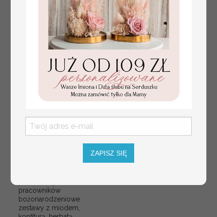
ZAPISZ SIĘ
Zestawy Świąteczne dla
165.00 / 134.15 PLN
klientów biznesowych,
brutto / netto
elegancki słodki zestaw
prezentowy dla
pracowników
bożonarodzeniowe
zestawy z miodem,
konfiturą, herbatą