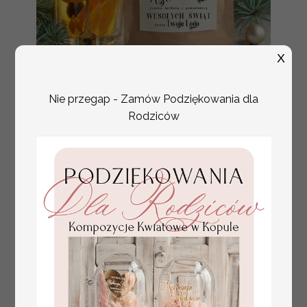
X
Nie przegap - Zamów Podziękowania dla
herbata swiateczna
18.50 / 15.04 PLN
Rodziców
prezent, Upominki firmowe
brutto / netto
na Boże Narodzenie
herbata z pomarańczą,
Herbata świąteczna drobne
prezenty na święta dla
pracowników,
bożonarodzeniowy
prezent herbata świateczna