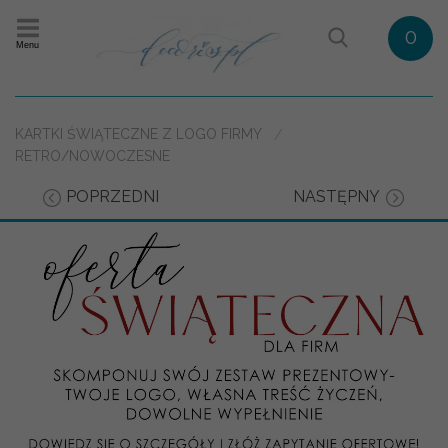
0
Menu
KARTKI ŚWIĄTECZNE Z LOGO FIRMY
RETRO/NOWOCZESNE
POPRZEDNI
NASTĘPNY