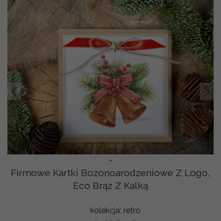
Prev
Nast
-
Firmowe Kartki Bozonoarodzeniowe Z Logo,
Eco Brąz Z Kalką
kolekcja:
retro