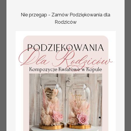
Nie przegap - Zamów Podziękowania dla
Rodziców
ekologiczna kartka
6.00 / 4.88 PLN
świąteczna z twoim logo,
brutto / netto
biznesowe kartki świąteczne
z życzeniami, naturalna eko
karta swiateczna