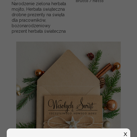
brutto / netto
Narodzenie zielona herbata
mojito, Herbata świąteczna
drobne prezenty na święta
dla pracowników,
bożonarodzeniowy
prezent herbata świateczna
X