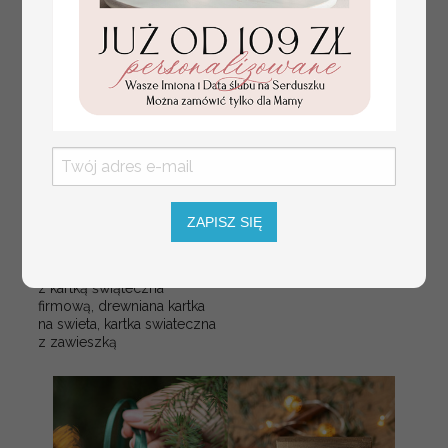
ZAPISZ SIĘ
Drewniana kartka
13.50 / 10.98 PLN
świąteczna z logo firmy -
brutto / netto
świąteczna choinka stojąca
z kartką świąteczna
firmową, drewniana kartka
na swieta, kartka swiateczna
z zawieszką