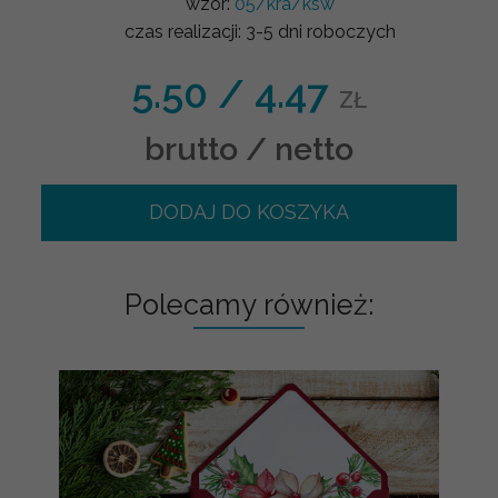
wzór:
05/kra/ksw
czas realizacji:
3-5 dni roboczych
5.50
/
4.47
ZŁ
brutto / netto
DODAJ DO KOSZYKA
Polecamy również: