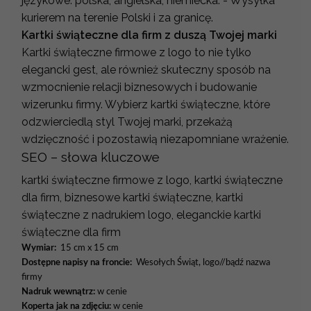
językowe: polska, angielska, niemiecka. - Wysyłka
kurierem na terenie Polski i za granicę.
Kartki świąteczne dla firm z duszą Twojej marki
Kartki świąteczne firmowe z logo to nie tylko
elegancki gest, ale również skuteczny sposób na
wzmocnienie relacji biznesowych i budowanie
wizerunku firmy. Wybierz kartki świąteczne, które
odzwierciedlą styl Twojej marki, przekażą
wdzięczność i pozostawią niezapomniane wrażenie.
SEO – słowa kluczowe
kartki świąteczne firmowe z logo, kartki świąteczne
dla firm, biznesowe kartki świąteczne, kartki
świąteczne z nadrukiem logo, eleganckie kartki
świąteczne dla firm
Wymiar:
15 cm x 15 cm
Dostępne napisy na froncie:
Wesołych Świąt, logo//bądź nazwa
firmy
Nadruk wewnątrz:
w cenie
Koperta jak na zdjęciu:
w cenie