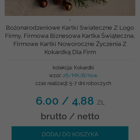
-
Bożonarodzeniowe Kartki Swiateczne Z Logo
Firmy, Firmowa Biznesowa Kartka Świąteczna,
Firmowe Kartki Noworoczne Życzenia Z
Kokardką Dla Firm
kolekcja:
Kokardki
wzór:
26/MKJB/ksw
czas realizacji:
5-7 dni roboczych
6.00
/
4.88
ZŁ
brutto / netto
DODAJ DO KOSZYKA