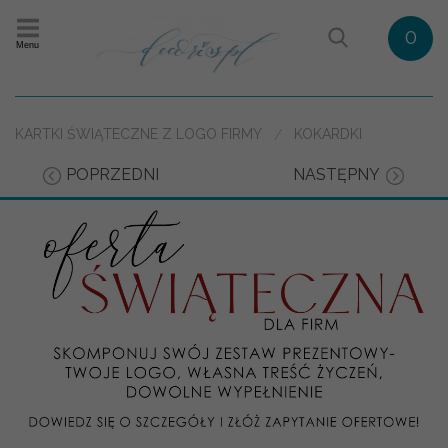
0
Menu
KARTKI ŚWIĄTECZNE Z LOGO FIRMY
KOKARDKI
POPRZEDNI
NASTĘPNY