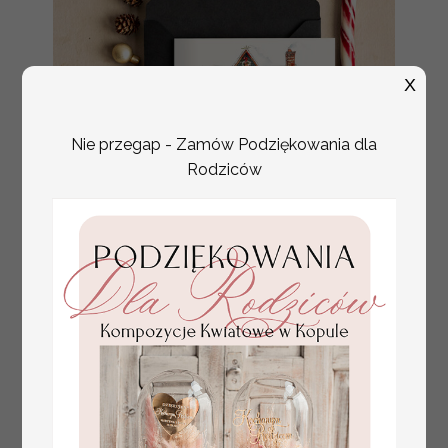
X
Nie przegap - Zamów Podziękowania dla
Rodziców
Kartki na święta dla
5.00 / 4.07 PLN
Pracowników, kartki
brutto / netto
świąteczne z logo firmy,
noworoczne kartki dla firm z
logo, kartka
bożonarodzeniowa z
życzeniami dla klientów