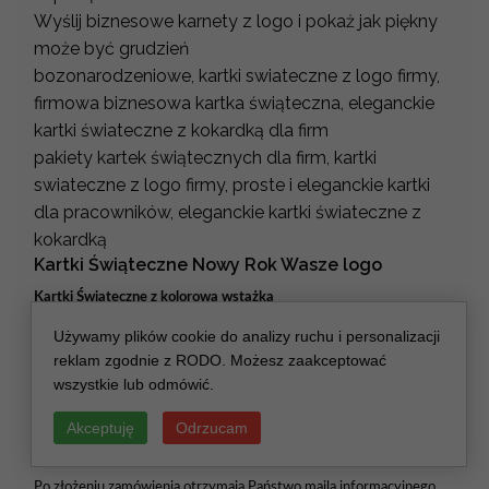
Wyślij biznesowe karnety z logo i pokaż jak piękny
może być grudzień
bozonarodzeniowe, kartki swiateczne z logo firmy,
firmowa biznesowa kartka świąteczna, eleganckie
kartki świateczne z kokardką dla firm
pakiety kartek świątecznych dla firm, kartki
swiateczne z logo firmy, proste i eleganckie kartki
dla pracowników, eleganckie kartki świateczne z
kokardką
Kartki Świąteczne Nowy Rok Wasze logo
Kartki Świąteczne z kolorową wstążką
Używamy plików cookie do analizy ruchu i personalizacji
reklam zgodnie z RODO. Możesz zaakceptować
Wymiar:
15 cm x 15 cm lub 10 cm x 20 cm
wszystkie lub odmówić.
Dostępne napisy na froncie:
Wesołych Świąt, logo lub nazwa firmy
Nadruk wewnątrz:
życzenia oraz logo w cenie
Akceptuję
Odrzucam
Wydruk logo wewnątrz:
GRATIS!
Po złożeniu zamówienia otrzymają Państwo maila informacyjnego