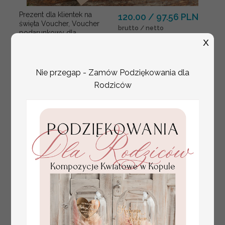
Prezent dla klientek na
120.00 / 97.56 PLN
święta Voucher, Voucher
brutto / netto
podarunkowy dla
X
klientów salonu
fryzjerskiego
bożonarodzeniowy
prezent voucher
Nie przegap - Zamów Podziękowania dla
welurowe pudełko -
Rodziców
lustrzany voucher na
prezent dla niej