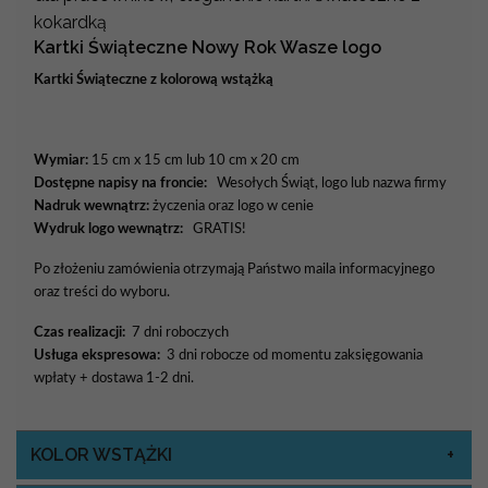
kokardką
Kartki Świąteczne Nowy Rok Wasze logo
Kartki Świąteczne z kolorową wstążką
Wymiar:
15 cm x 15 cm lub 10 cm x 20 cm
Dostępne napisy na froncie:
Wesołych Świąt, logo lub nazwa firmy
Nadruk wewnątrz:
życzenia oraz logo w cenie
Wydruk logo wewnątrz:
GRATIS!
Po złożeniu zamówienia otrzymają Państwo maila informacyjnego
oraz treści do wyboru.
Czas realizacji:
7 dni roboczych
Usługa ekspresowa:
3 dni robocze od momentu zaksięgowania
wpłaty + dostawa 1-2 dni.
KOLOR WSTĄŻKI