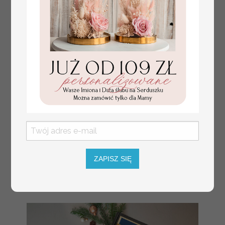
herbata swiateczna
18.50 / 15.04 PLN
prezent, Upominki firmowe
brutto / netto
na Boże Narodzenie
herbata świąteczna pakami
róży, Herbata świąteczna
drobne prezenty na święta
ZAPISZ SIĘ
dla pracowników,
bożonarodzeniowy
prezent herbata świateczna