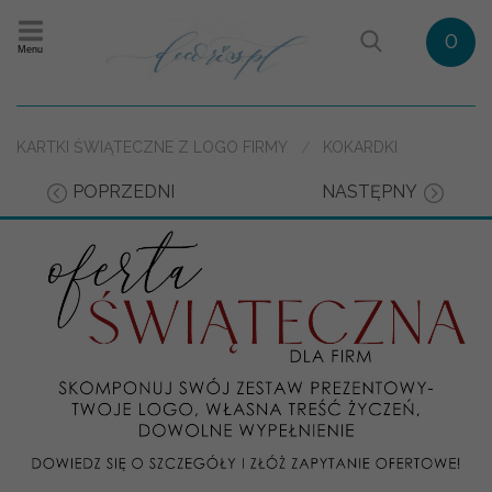
0
Menu
KARTKI ŚWIĄTECZNE Z LOGO FIRMY
KOKARDKI
POPRZEDNI
NASTĘPNY