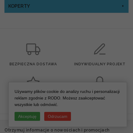
KOPERTY
BEZPIECZNA DOSTAWA
INDYWIDUALNY PROJEKT
Używamy plików cookie do analizy ruchu i personalizacji
reklam zgodnie z RODO. Możesz zaakceptować
WYSOKA JAKOŚĆ
BEZPIECZNE PŁATNOŚCI
wszystkie lub odmówić.
Akceptuję
Odrzucam
Otrzymuj informacje o nowościach i promocjach