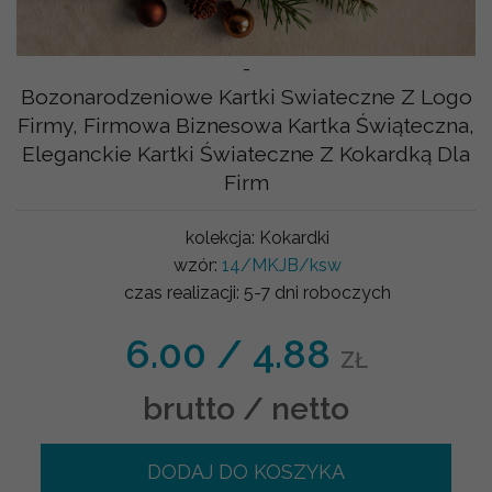
-
Bozonarodzeniowe Kartki Swiateczne Z Logo
Firmy, Firmowa Biznesowa Kartka Świąteczna,
Eleganckie Kartki Świateczne Z Kokardką Dla
Firm
kolekcja:
Kokardki
wzór:
14/MKJB/ksw
czas realizacji:
5-7 dni roboczych
6.00
/
4.88
ZŁ
brutto / netto
DODAJ DO KOSZYKA