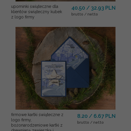
upominki świąteczne dla
40.50 / 32.93 PLN
klientów świąteczny kubek
brutto / netto
z logo firmy
firmowe kartki świąteczne z
8.20 / 6.67 PLN
logo firmy,
brutto / netto
bożonarodzeniowe kartki z
drewnianą zawieszką i