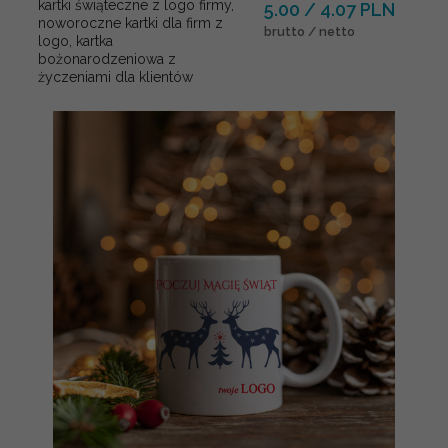
kartki świąteczne z logo firmy,
5.00 / 4.07 PLN
noworoczne kartki dla firm z
brutto / netto
logo, kartka
bożonarodzeniowa z
życzeniami dla klientów