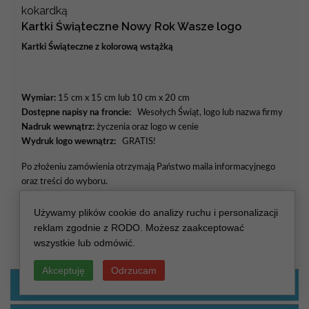
kokardką
Kartki Świąteczne Nowy Rok Wasze logo
Kartki Świąteczne z kolorową wstążką
Wymiar:
15 cm x 15 cm lub 10 cm x 20 cm
Dostępne napisy na froncie:
Wesołych Świąt, logo lub nazwa firmy
Nadruk wewnątrz:
życzenia oraz logo w cenie
Wydruk logo wewnątrz:
GRATIS!
Po złożeniu zamówienia otrzymają Państwo maila informacyjnego
oraz treści do wyboru.
Czas realizacji:
7 dni roboczych
Używamy plików cookie do analizy ruchu i personalizacji
Usługa ekspresowa:
3 dni robocze od momentu zaksięgowania
reklam zgodnie z RODO. Możesz zaakceptować
wpłaty + dostawa 1-2 dni.
wszystkie lub odmówić.
Akceptuję
Odrzucam
KOLOR WSTĄŻKI