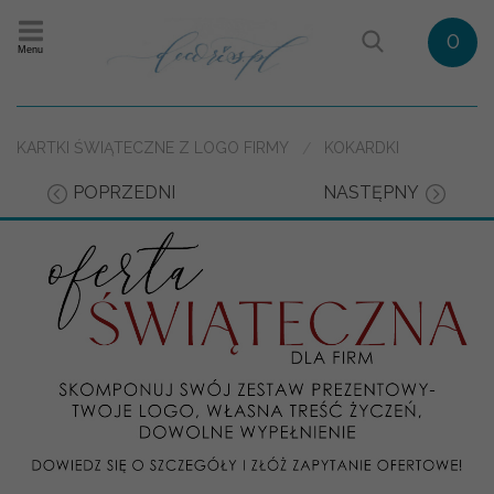
0
Menu
KARTKI ŚWIĄTECZNE Z LOGO FIRMY
KOKARDKI
POPRZEDNI
NASTĘPNY