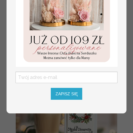
herbata swiateczna
18.50 / 15.04 PLN
prezent, Upominki firmowe
brutto / netto
na Boże Narodzenie
herbata świąteczna pakami
róży, Herbata świąteczna
drobne prezenty na święta
dla pracowników,
bożonarodzeniowy
prezent herbata świateczna
ZAPISZ SIĘ