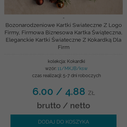
-
Bozonarodzeniowe Kartki Swiateczne Z Logo
Firmy, Firmowa Biznesowa Kartka Świąteczna,
Eleganckie Kartki Świateczne Z Kokardką Dla
Firm
kolekcja:
Kokardki
wzór:
11/MKJB/ksw
czas realizacji:
5-7 dni roboczych
6.00
/
4.88
ZŁ
brutto / netto
DODAJ DO KOSZYKA