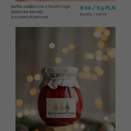
kartka swiateczna z twoim logo,
8.00 / 6.5 PLN
laserowe karnety
brutto / netto
bożonarodzeniowe