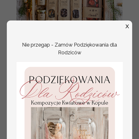
X
Prezenty na Boże
130.00 / 105.69 PLN
Nie przegap - Zamów Podziękowania dla
Narodzenie dla
brutto / netto
Rodziców
klientów,
bożonarodzeniowy
prezent biznesowy dla
firm z kawą i herbatą,
paczki na święta dla
pracowników,
upominek biznesowy
box swiąteczny zestaw
z logo