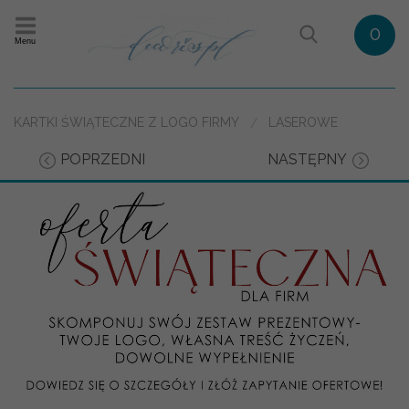
0
Menu
KARTKI ŚWIĄTECZNE Z LOGO FIRMY
LASEROWE
POPRZEDNI
NASTĘPNY