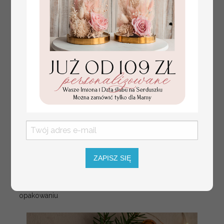
ZAPISZ SIĘ
Prezent Biznesowy Na
15.00 / 12.2 PLN
Święta Bombka z dla firm
brutto / netto
idealny upominek B2B w
opakowaniu