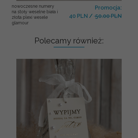
nowoczesne numery
Promocja:
na stoły weselne biała i
40 PLN
/
50.00 PLN
złota plexi wesele
glamour
Polecamy również: