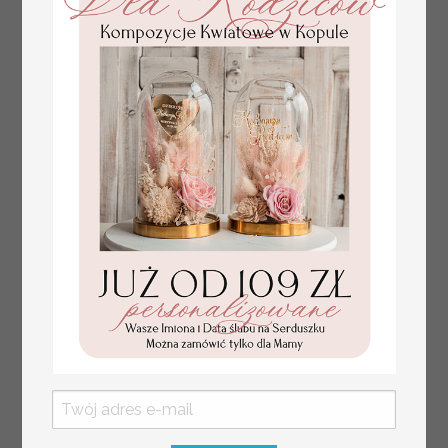
plan stołów
Promocja:
weselnych
100 PLN
/
125.00 PLN
usadzenie gości na
weselu, tablica