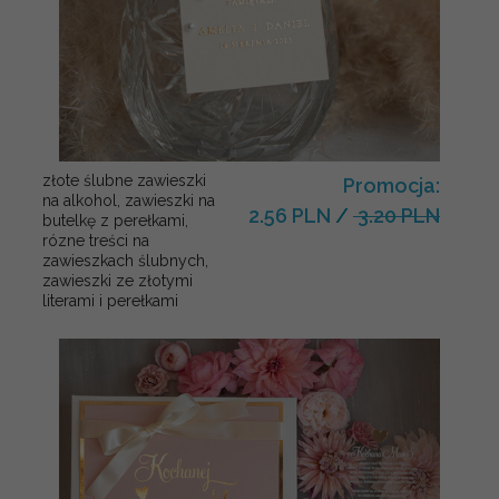
złote ślubne zawieszki
Promocja:
na alkohol, zawieszki na
2.56 PLN
/
3.20 PLN
butelkę z perełkami,
rózne treści na
zawieszkach ślubnych,
zawieszki ze złotymi
literami i perełkami