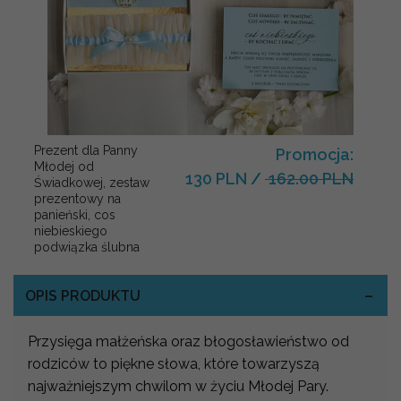
Prezent dla Panny
Promocja:
Młodej od
130 PLN
/
162.00 PLN
Świadkowej, zestaw
prezentowy na
panieński, cos
niebieskiego
podwiązka ślubna
OPIS PRODUKTU
Przysięga małżeńska oraz błogosławieństwo od
rodziców to piękne słowa, które towarzyszą
najważniejszym chwilom w życiu Młodej Pary.