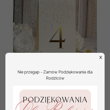
X
Nie przegap - Zamów Podziękowania dla
numerki na stół weselny
Rodziców
Promocja:
z tłoczonymi kwiatami,
10 PLN
/
13.00 PLN
eleganckie numerki na
stoły weselne, tłoczone
numerki na stół weselny,
dekoracja stołów
weselnych tłoczone
kwiaty