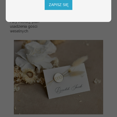
informacyjna dla
ZAPISZ SIĘ
gości weselnych,
plan stołów na
weselu ze zdjęciem
Pary Młodej, plan
usadzenia gości
weselnych