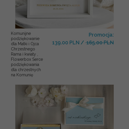
Komunijne
Promocja:
podziękowanie
139.00 PLN
/
165.00 PLN
dla Matki i Ojca
Chrzestnego
Rama i kwiaty ,
Flowerbox Serce
podziękowania
dla chrzestnych
na Komunię