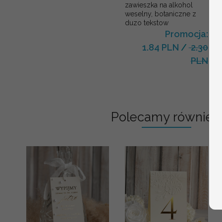
zawieszka na alkohol
weselny, botaniczne z
duzo tekstow
Promocja:
1.84 PLN
/
2.30
PLN
Polecamy również: