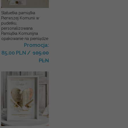
Statuetka pamiątka
Pierwszej Komunii w
pudełku,
personalizowana
Pamiątka Komunijna
opakowanie na pieniądze
Promocja:
85.00 PLN
/
105.00
PLN