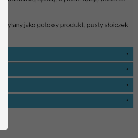
ia
ysyłany jako gotowy produkt, pusty słoiczek
ia