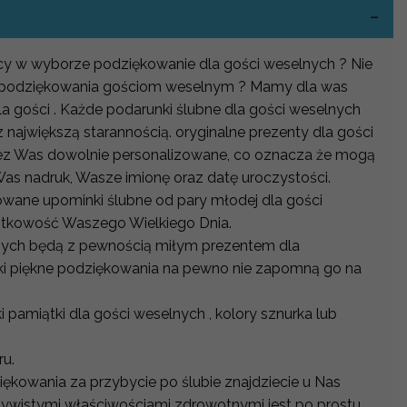
mocy w wyborze podziękowanie dla gości weselnych ? Nie
ć podziękowania gościom weselnym ? Mamy dla was
la gości . Każde podarunki ślubne dla gości weselnych
największą starannością. oryginalne prezenty dla gości
z Was dowolnie personalizowane, co oznacza że mogą
as nadruk, Wasze imionę oraz datę uroczystości.
owane upominki ślubne od pary młodej dla gości
ątkowość Waszego Wielkiego Dnia.
lnych będą z pewnością miłym prezentem dla
ki piękne podziękowania na pewno nie zapomną go na
 pamiątki dla gości weselnych , kolory sznurka lub
ru.
ękowania za przybycie po ślubie znajdziecie u Nas
ywistymi właściwościami zdrowotnymi jest po prostu