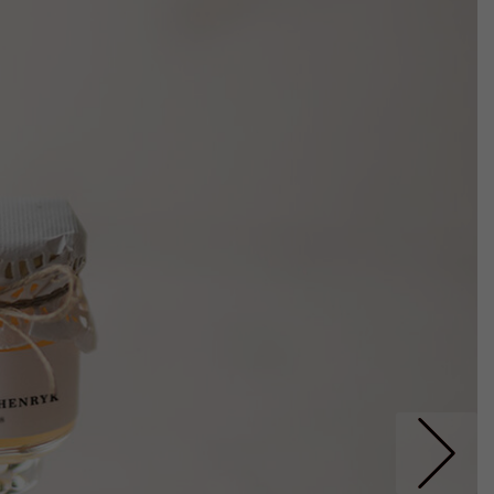
Nastepne