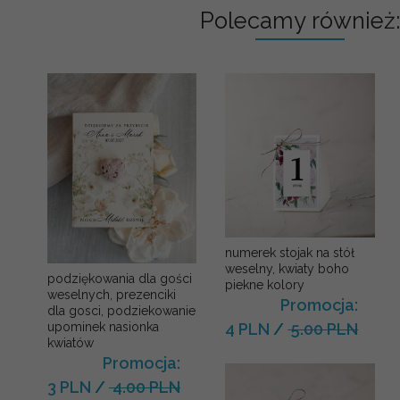
Polecamy również:
numerek stojak na stół
weselny, kwiaty boho
podziękowania dla gości
piekne kolory
weselnych, prezenciki
Promocja:
dla gosci, podziekowanie
upominek nasionka
4 PLN
/
5.00 PLN
kwiatów
Promocja:
3 PLN
/
4.00 PLN