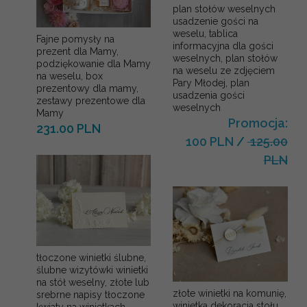
plan stołów weselnych
usadzenie gości na
weselu, tablica
Fajne pomysły na
informacyjna dla gości
prezent dla Mamy,
weselnych, plan stołów
podziękowanie dla Mamy
na weselu ze zdjęciem
na weselu, box
Pary Młodej, plan
prezentowy dla mamy,
usadzenia gości
zestawy prezentowe dla
weselnych
Mamy
Promocja:
231.00 PLN
100 PLN
/
125.00
PLN
tłoczone winietki ślubne,
ślubne wizytówki winietki
na stół weselny, złote lub
złote winietki na komunię,
srebrne napisy tłoczone
winietka dekoracja stołu
kwiaty na winietkach