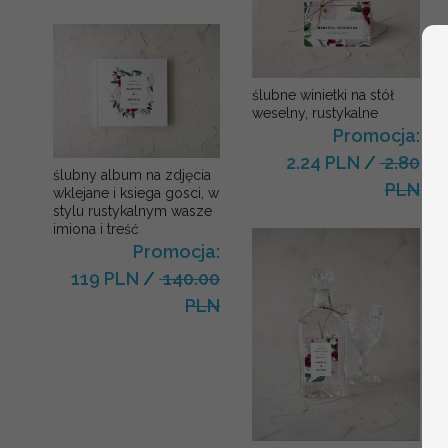
ślubne winietki na stół
weselny, rustykalne
Promocja:
2.24 PLN
/
2.80
ślubny album na zdjęcia
PLN
wklejane i ksiega gosci, w
stylu rustykalnym wasze
imiona i treść
Promocja:
119 PLN
/
140.00
PLN