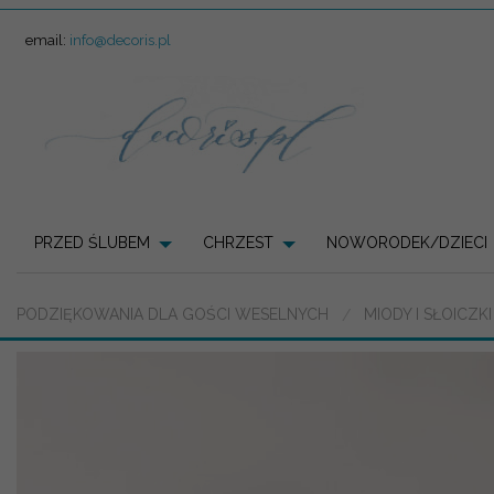
email:
info@decoris.pl
PRZED ŚLUBEM
CHRZEST
NOWORODEK/DZIECI
PODZIĘKOWANIA DLA GOŚCI WESELNYCH
MIODY I SŁOICZK