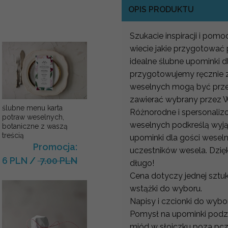
OPIS PRODUKTU
Szukacie inspiracji i po
wiecie jakie przygotowa
idealne ślubne upominki d
przygotowujemy ręcznie z 
weselnych mogą być prze
zawierać wybrany przez W
ślubne menu karta
Różnorodne i spersonaliz
potraw weselnych,
weselnych podkreślą wyj
botaniczne z waszą
treścią
upominki dla gości wese
Promocja:
uczestników wesela. Dzię
6 PLN
/
7.00 PLN
długo!
Cena dotyczy jednej sztuki
wstążki do wyboru.
Napisy i czcionki do wybo
Pomysł na upominki podzi
miód w słoiczku poza pcz