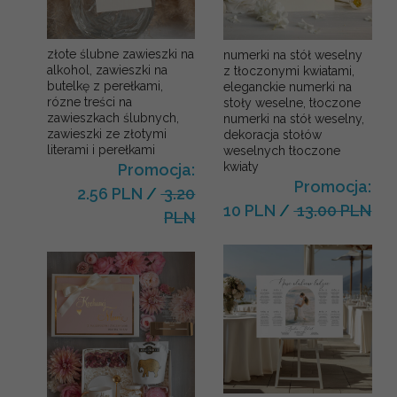
złote ślubne zawieszki na
numerki na stół weselny
alkohol, zawieszki na
z tłoczonymi kwiatami,
butelkę z perełkami,
eleganckie numerki na
rózne treści na
stoły weselne, tłoczone
zawieszkach ślubnych,
numerki na stół weselny,
zawieszki ze złotymi
dekoracja stołów
literami i perełkami
weselnych tłoczone
kwiaty
Promocja:
Promocja:
2.56 PLN
/
3.20
10 PLN
/
13.00 PLN
PLN