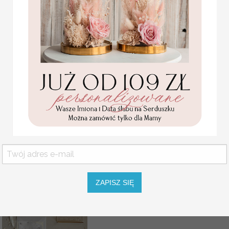
składania zamówien
Słoiczek z miodem w
do własnego złożen
WYPEŁNIENIE
DREWNIANA ŁYŻECZKA
KOLOR OKŁADKI
KOLOR SZNURKA
ZAPISZ SIĘ