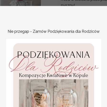
pyszny!
Nawet jeśli ktoś nie jest
gorącej herbacie, jest cz
Jako weselny prezent mini
weselu można spokojnie p
Nie przegap - Zamów Podziękowania dla Rodziców
dobrze?
Jeżeli robicie własne prz
podziękowania dla gości
weselnych, buteleczki
które spersonalizujemy w
100 ml na wesele
Grafika, tekst, sznurek d
Promocja:
Podziękowania dla 
4 PLN
/
4.50 PLN
Doskonały, unikalny 
Weselnych
Słoiczek 40 lub 100 
cena dotyczy słoiczk
słoiczek z miodem z