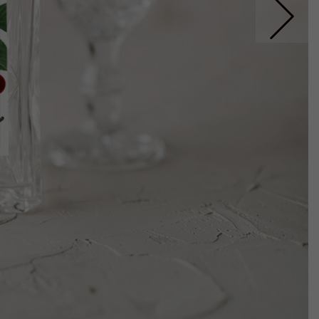
Nastepne