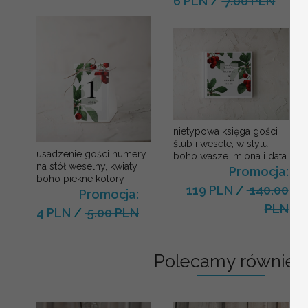
6 PLN
/
7.00 PLN
nietypowa księga gości
ślub i wesele, w stylu
usadzenie gości numery
boho wasze imiona i data
na stół weselny, kwiaty
Promocja:
boho piekne kolory
119 PLN
/
140.00
Promocja:
PLN
4 PLN
/
5.00 PLN
Polecamy również: