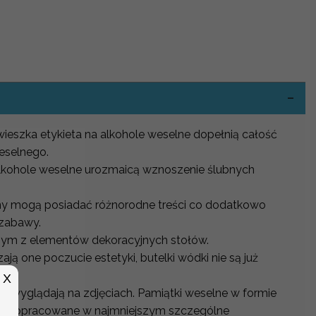
-
ieszka etykieta na alkohole weselne dopełnią całość
eselnego.
alkohole weselne urozmaicą wznoszenie ślubnych
lny mogą posiadać różnorodne treści co dodatkowo
 zabawy.
nym z elementów dekoracyjnych stołów.
ją one poczucie estetyki, butelki wódki nie są już
X
e wyglądają na zdjęciach. Pamiątki weselne w formie
więc dopracowane w najmniejszym szczególne