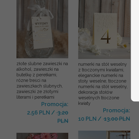
złote ślubne zawieszki na
numerki na stół weselny
alkohol, zawieszki na
z tłoczonymi kwiatami,
butelkę z perełkami,
eleganckie numerki na
rózne treści na
stoły weselne, tłoczone
zawieszkach ślubnych,
numerki na stół weselny,
zawieszki ze złotymi
dekoracja stołów
literami i perełkami
weselnych tłoczone
kwiaty
Promocja:
Promocja:
2.56 PLN
/
3.20
10 PLN
/
13.00 PLN
PLN