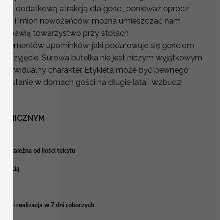
 być dodatkową atrakcją dla gości, ponieważ oprócz
zenia i imion nowożeńców, można umieszczać nam
 rozbawią towarzystwo przy stołach
z elementów upominków, jaki podarowuje się gościom
 przyjęcie. Surowa butelka nie jest niczym wyjątkowym
 indywidualny charakter. Etykieta może być pewnego
ozostanie w domach gości na długie lata i wzbudzi
OTANICZNYM
eż zależna od ilości tekstu
 treścią
ia i realizacja w 7 dni roboczych