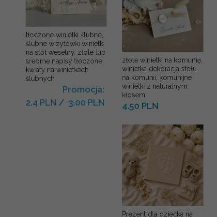
tłoczone winietki ślubne,
ślubne wizytówki winietki
na stół weselny, złote lub
złote winietki na komunię,
srebrne napisy tłoczone
winietka dekoracja stołu
kwiaty na winietkach
na komunii, komunijne
ślubnych
winietki z naturalnym
Promocja:
kłosem
2.4 PLN
/
3.00 PLN
4.50 PLN
Prezent dla dziecka na