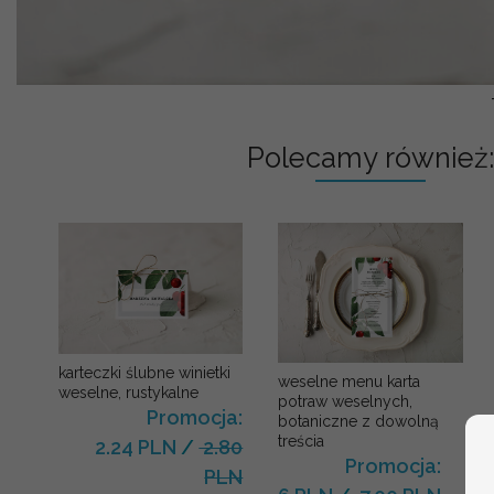
Polecamy również:
karteczki ślubne winietki
weselne menu karta
weselne, rustykalne
potraw weselnych,
Promocja:
botaniczne z dowolną
treścia
2.24 PLN
/
2.80
Promocja:
PLN