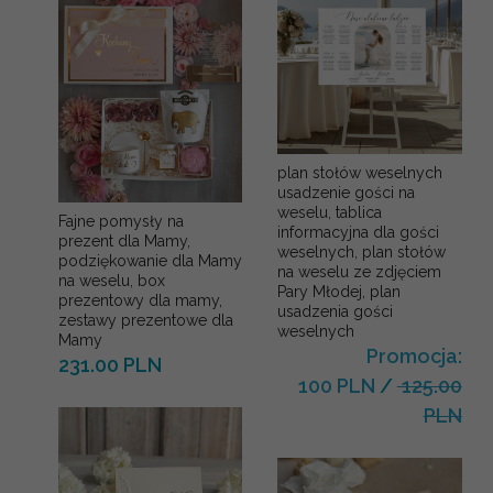
plan stołów weselnych
usadzenie gości na
weselu, tablica
Fajne pomysły na
informacyjna dla gości
prezent dla Mamy,
weselnych, plan stołów
podziękowanie dla Mamy
na weselu ze zdjęciem
na weselu, box
Pary Młodej, plan
prezentowy dla mamy,
usadzenia gości
zestawy prezentowe dla
weselnych
Mamy
Promocja:
231.00 PLN
100 PLN
/
125.00
PLN