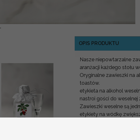
-
OPIS PRODUKTU
Nasze niepowtarzalne zaw
aranżacji każdego stołu w
Oryginalne zawieszki na 
toastów.
etykieta na alkohol wese
nastroi gości do weselnej
Zawieszki weselne są jed
etykiety na wódkę zwiększa
surowe i nudne.
Zawieszki weselne ciekawi
fotografii i video będą 