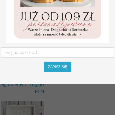
KOLOR OKŁADKI
KOLOR SZNURKA
Statuetka pamiątka
Pierwszej Komunii w
pudełku,
personalizowana
ZAPISZ SIĘ
Pamiątka Komunijna
opakowanie na pieniądze
Promocja:
85.00 PLN
/
105.00
PLN