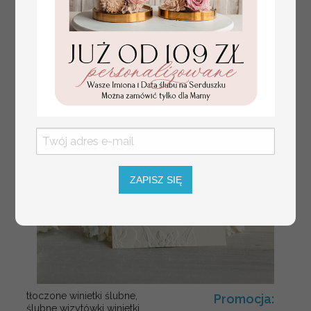
Fajne pomysły na prezent dla
231.00 PLN
Mamy, podziękowanie dla Mamy na
weselu, box prezentowy dla mamy,
zestawy prezentowe dla Mamy
ZAPISZ SIĘ
tłoczone winietki ślubne,
Promocja:
ślubne wizytówki winietki