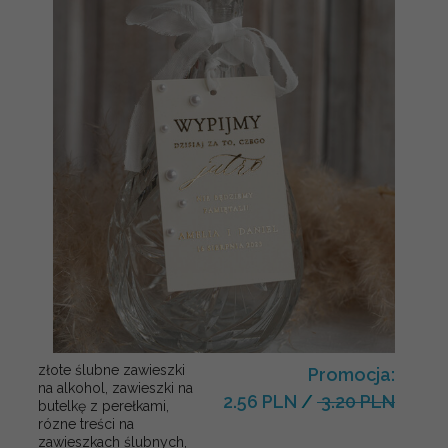
złote ślubne zawieszki
Promocja:
na alkohol, zawieszki na
2.56 PLN
/
3.20 PLN
butelkę z perełkami,
rózne treści na
zawieszkach ślubnych,