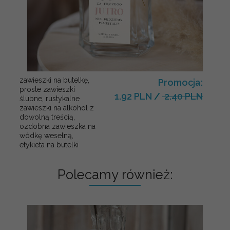
zawieszki na butelkę,
Promocja:
proste zawieszki
1.92 PLN
/
2.40 PLN
ślubne, rustykalne
zawieszki na alkohol z
dowolną treścią,
ozdobna zawieszka na
wódkę weselną,
etykieta na butelki
Polecamy również: