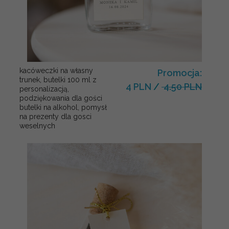
kacóweczki na własny
Promocja:
trunek, butelki 100 ml z
4 PLN
/
4.50 PLN
personalizacją,
podziękowania dla gości
butelki na alkohol, pomysł
na prezenty dla gosci
weselnych