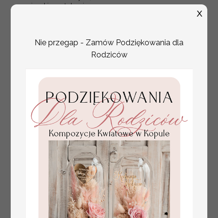
zawieszki ze złotymi
X
literami i perełkami
Nie przegap - Zamów Podziękowania dla
Rodziców