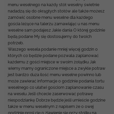
menu weselnego na każdy stół weselny świetnie
nadadzą się do okrągłych stołów ale także możesz
zamówić osobne menu weselne dla każdego
gościa leżące na talerzu zamawiając u nas menu
weselne sam podajesz Jakie dania O której godzinie
będą podane My się dostosujemy do twoich
potrzeb.
Waszego wesela podanie mniej więcej godzin o
których co będzie podane pozwala zaplanować
każdemu z gości miejsce w swoim żołądku Jak
wiemy mamy ograniczone miejsce a zwykle potraw
jest bardzo duża ilość menu weselne powinno lub
może zawierać informacje o godzinie podania tortu
weselnego co ułatwi gościom zaplanowanie czasu
na weselu Jeśli chcecie zaserwować potrawę
niespodziankę Dobrze będzie jeśli umieście godzine
także w menu weselnym z napisem że o owej
godzinie prosi cię o zjawienie się przy stoliku na