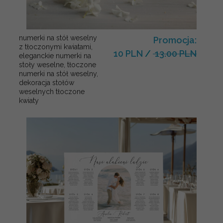
numerki na stół weselny
Promocja:
z tłoczonymi kwiatami,
10 PLN
/
13.00 PLN
eleganckie numerki na
stoły weselne, tłoczone
numerki na stół weselny,
dekoracja stołów
weselnych tłoczone
kwiaty