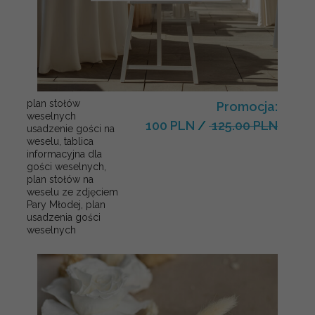
plan stołów
Promocja:
weselnych
100 PLN
/
125.00 PLN
usadzenie gości na
weselu, tablica
informacyjna dla
gości weselnych,
plan stołów na
weselu ze zdjęciem
Pary Młodej, plan
usadzenia gości
weselnych