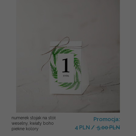
numerek stojak na stół
Promocja:
weselny, kwiaty boho
4 PLN
/
5.00 PLN
piekne kolory