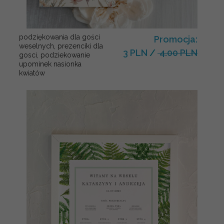
podziękowania dla gości
Promocja:
weselnych, prezenciki dla
3 PLN
/
4.00 PLN
gosci, podziekowanie
upominek nasionka
kwiatów