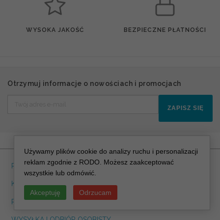
WYSOKA JAKOŚĆ
BEZPIECZNE PŁATNOŚCI
Otrzymuj informacje o nowościach i promocjach
ZAPISZ SIĘ
Używamy plików cookie do analizy ruchu i personalizacji
reklam zgodnie z RODO. Możesz zaakceptować
REGULAMIN
wszystkie lub odmówić.
KONTAKT
Akceptuję
Odrzucam
POLITYKA PRYWATNOSCI RODO
WYSYŁKA I ODBIÓR OSOBISTY