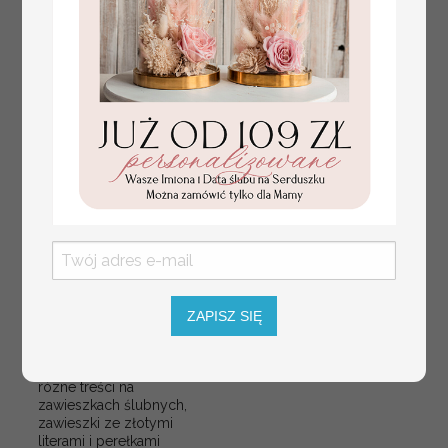
ZAPISZ SIĘ
złote ślubne zawieszki
Promocja:
na alkohol, zawieszki na
2.56 PLN
/
3.20 PLN
butelkę z perełkami,
rózne treści na
zawieszkach ślubnych,
zawieszki ze złotymi
literami i perełkami