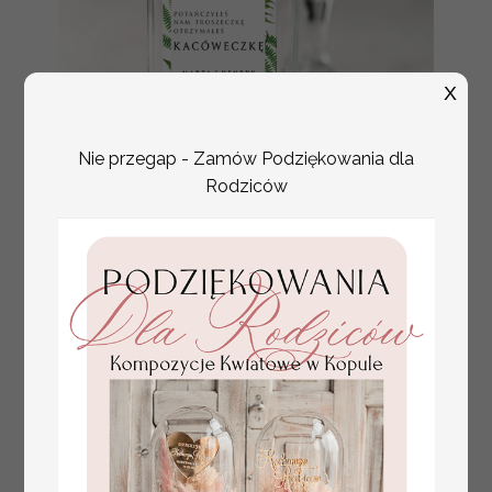
X
Nie przegap - Zamów Podziękowania dla
Rodziców
prezenciki podziękowania
Promocja:
dla gości weselnych,
4 PLN
/
4.50 PLN
piersiówki z personalizacją
Polecamy również: