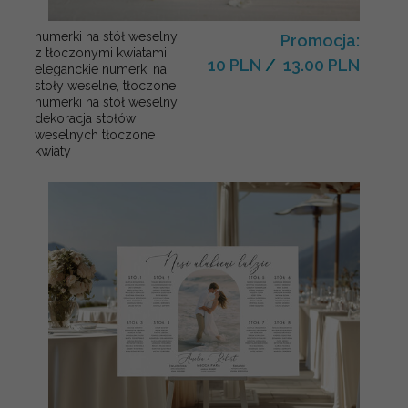
numerki na stół weselny
Promocja:
z tłoczonymi kwiatami,
10 PLN
/
13.00 PLN
eleganckie numerki na
stoły weselne, tłoczone
numerki na stół weselny,
dekoracja stołów
weselnych tłoczone
kwiaty