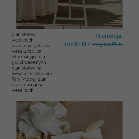
plan stołów
Promocja:
weselnych
100 PLN
/
125.00 PLN
usadzenie gości na
weselu, tablica
informacyjna dla
gości weselnych,
plan stołów na
weselu ze zdjęciem
Pary Młodej, plan
usadzenia gości
weselnych