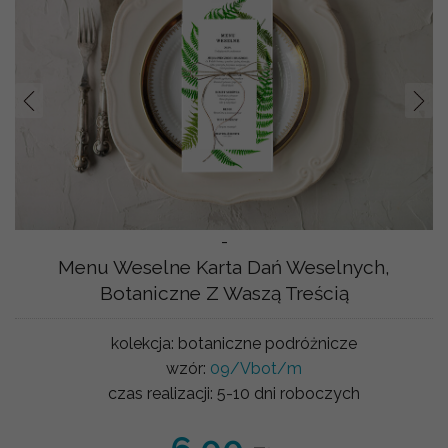
Prev
Nast
-
Menu Weselne Karta Dań Weselnych,
Botaniczne Z Waszą Treścią
kolekcja:
botaniczne podróżnicze
wzór:
09/Vbot/m
czas realizacji:
5-10 dni roboczych