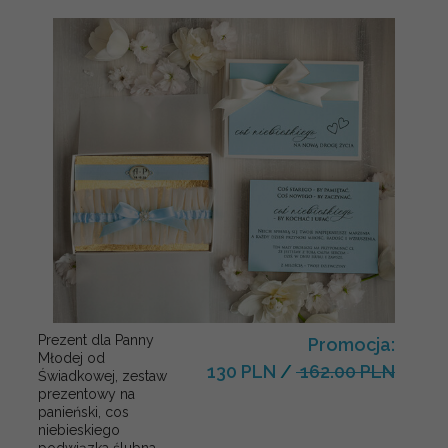
Prezent dla Panny
Promocja:
Młodej od
130 PLN
/
162.00 PLN
Świadkowej, zestaw
prezentowy na
panieński, cos
niebieskiego
podwiązka ślubna