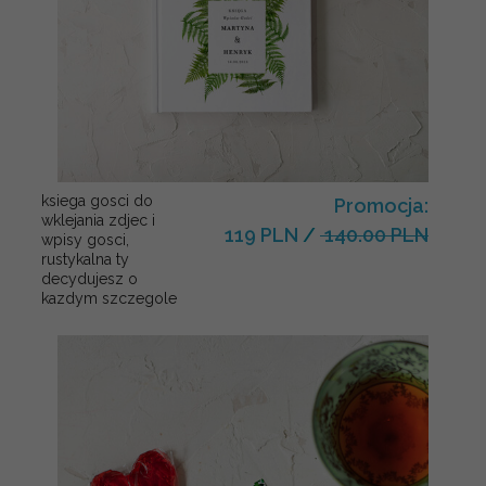
ksiega gosci do
Promocja:
wklejania zdjec i
119 PLN
/
140.00 PLN
wpisy gosci,
rustykalna ty
decydujesz o
kazdym szczegole