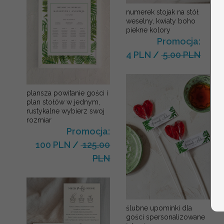
numerek stojak na stół
weselny, kwiaty boho
piekne kolory
Promocja:
4 PLN
/
5.00 PLN
plansza powitanie gości i
plan stołów w jednym,
rustykalne wybierz swoj
rozmiar
Promocja:
100 PLN
/
125.00
PLN
ślubne upominki dla
gości spersonalizowane