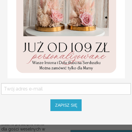
Różnorodne i spersonaliz
menu weselne karta dań
wyjątkowość Waszego Wie
weselnych, botaniczne z
waszą treścią
flaszeczki buteleczki na 
Promocja:
idealny niemal dla każdeg
6 PLN
/
7.00 PLN
Cena dotyczy jednej sztuk
Napisy i czcionki do wybo
Podziękowania dla Gości 
Wyjątkowy, unikalny prezent dla
Butelki o pojemności 100ml
Butelki do własnego złożenia, wy
Komplet zawiera
butelkę z korkiem oraz nadruk,
ZAPISZ SIĘ
papier ozdobny/serwetka
sznurek
ślubne podziękowania
dla gości weselnych w