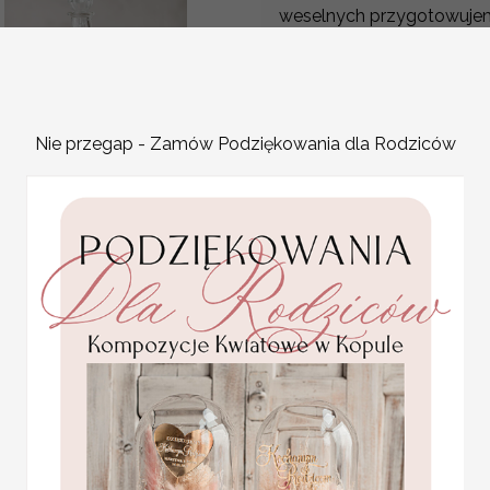
weselnych przygotowujemy
gości weselnych mogą by
mogą zawierać wybrany pr
Różnorodne i spersonaliz
wyjątkowość Waszego Wie
Nie przegap - Zamów Podziękowania dla Rodziców
pamiątki dla gości wesel
uczestników wesela. Dzię
ślubne zawieszki na
na pewno nie zapomną go
alkohol, botaniczne z
Cena dotyczy jednej sztuki
duzo tekstow
Promocja:
wstążki do wyboru.
Napisy i czcionki do wybo
1.84 PLN
/
2.30
Pomysł na prezenciki dla 
PLN
kacóweczka do własnego w
zapamiętają Wasze wesele
Mamy dla was idealne but
ml na wesele przygotowuje
własny trunek mogą być 
mogą zawierać wybrany pr