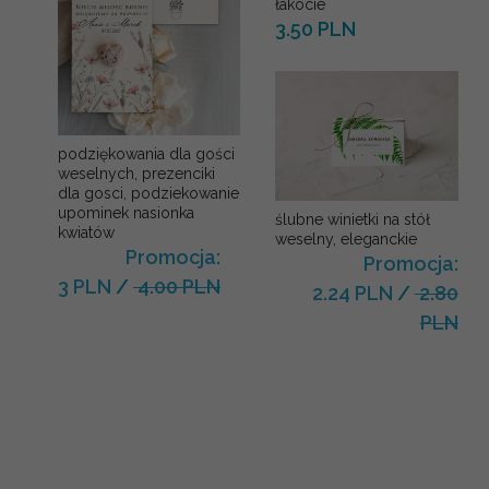
łakocie
3.50 PLN
podziękowania dla gości
weselnych, prezenciki
dla gosci, podziekowanie
upominek nasionka
ślubne winietki na stół
kwiatów
weselny, eleganckie
Promocja:
Promocja:
3 PLN
/
4.00 PLN
2.24 PLN
/
2.80
PLN