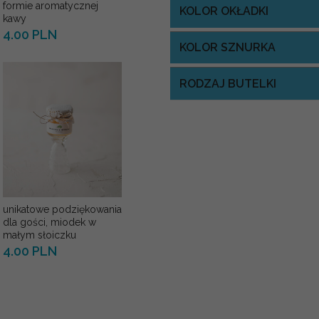
formie aromatycznej
KOLOR OKŁADKI
kawy
4.00 PLN
KOLOR SZNURKA
RODZAJ BUTELKI
unikatowe podziękowania
dla gości, miodek w
małym słoiczku
4.00 PLN