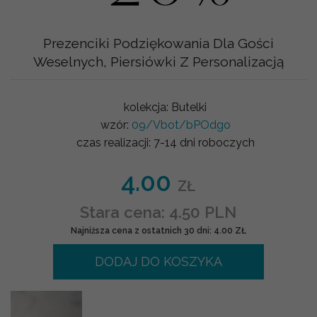
Prezenciki Podziękowania Dla Gości
Weselnych, Piersiówki Z Personalizacją
kolekcja:
Butelki
wzór:
09/Vbot/bPOdgo
czas realizacji:
7-14 dni roboczych
4.00
ZŁ
Stara cena: 4.50 PLN
Najniższa cena z ostatnich 30 dni: 4.00 ZŁ
DODAJ DO KOSZYKA