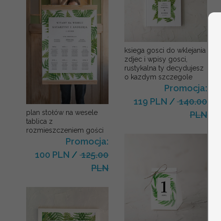
ksiega gosci do wklejania
zdjec i wpisy gosci,
rustykalna ty decydujesz
o kazdym szczegole
Promocja:
119 PLN
/
140.00
plan stołów na wesele
PLN
tablica z
rozmieszczeniem gości
Promocja:
100 PLN
/
125.00
PLN