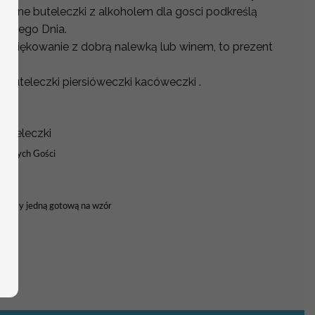
owane buteleczki z alkoholem dla gosci podkreślą
lkiego Dnia.
podziękowanie z dobrą nalewką lub winem, to prezent
o.
i buteleczki piersióweczki kacóweczki .
ru.
Buteleczki
 Waszych Gości
syłamy jedną gotową na wzór