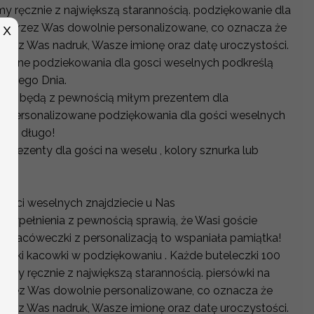
 ręcznie z największą starannością. podziękowanie dla
ć przez Was dowolnie personalizowane, co oznacza że
X
zez Was nadruk, Wasze imionę oraz datę uroczystości.
owane podziekowania dla gosci weselnych podkreślą
lkiego Dnia.
nych będą z pewnością miłym prezentem dla
ki personalizowane podziękowania dla gości weselnych
 na długo!
 prezenty dla gości na weselu , kolory sznurka lub
ru.
gości weselnych znajdziecie u Nas
ypełnienia z pewnością sprawią, że Wasi goście
. kacóweczki z personalizacją to wspaniała pamiątka!
eleki kacowki w podziękowaniu . Każde buteleczki 100
my ręcznie z największą starannością. piersówki na
przez Was dowolnie personalizowane, co oznacza że
zez Was nadruk, Wasze imionę oraz datę uroczystości.