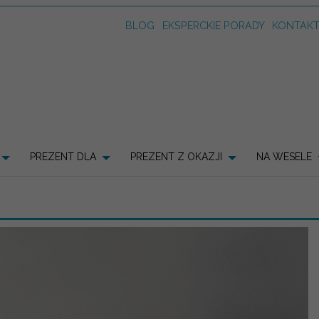
BLOG
EKSPERCKIE PORADY
KONTAK
PREZENT DLA
PREZENT Z OKAZJI
NA WESELE