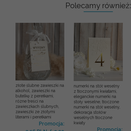
Polecamy również:
złote ślubne zawieszki na
numerki na stół weselny
alkohol, zawieszki na
z tłoczonymi kwiatami,
butelkę z perełkami,
eleganckie numerki na
rózne treści na
stoły weselne, tłoczone
zawieszkach ślubnych,
numerki na stół weselny,
zawieszki ze złotymi
dekoracja stołów
literami i perełkami
weselnych tłoczone
kwiaty
Promocja:
Promocja: