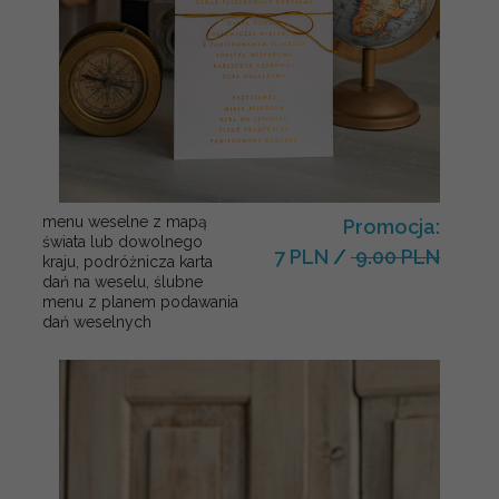
menu weselne z mapą
Promocja:
świata lub dowolnego
7 PLN
/
9.00 PLN
kraju, podróżnicza karta
dań na weselu, ślubne
menu z planem podawania
dań weselnych