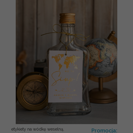
etykiety na wódkę weselną,
Promocja: