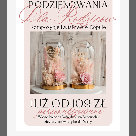
tłoczone winietki ślubne,
Promocja:
ślubne wizytówki winietki
2.4 PLN
/
3.00 PLN
na stół weselny, złote
lub srebrne napisy
tłoczone kwiaty na
winietkach ślubnych