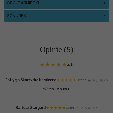
OPCJE WINIETKI
SZNUREK
Opinie (5)
★
★
★
★
★
4.6
★
★
★
★
★
Patrycja Skarżysko Kamienna
Ocena: 5
2025-05-26
Wszystko super!
★
★
★
★
★
Bartosz Stargard
Ocena: 5
2025-05-08