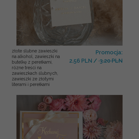
złote ślubne zawieszki
Promocja:
na alkohol, zawieszki na
2.56 PLN
/
3.20 PLN
butelkę z perełkami,
rózne treści na
zawieszkach ślubnych,
zawieszki ze złotymi
literami i perełkami