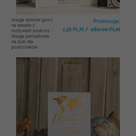
księga wpisów gości
Promocja:
na wesele z
136 PLN
/
160.00 PLN
motywem podróży -
księga pamiątkowa
na ślub dla
podróżników