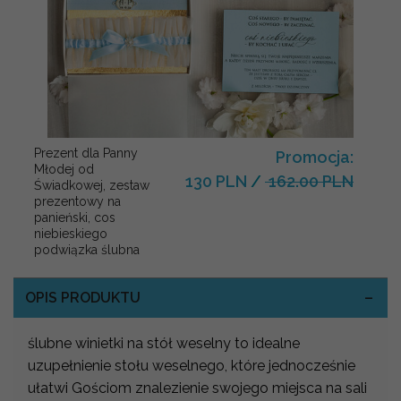
Prezent dla Panny
Promocja:
Młodej od
130 PLN
/
162.00 PLN
Świadkowej, zestaw
prezentowy na
panieński, cos
niebieskiego
podwiązka ślubna
OPIS PRODUKTU
ślubne winietki na stół weselny to idealne
uzupełnienie stołu weselnego, które jednocześnie
ułatwi Gościom znalezienie swojego miejsca na sali