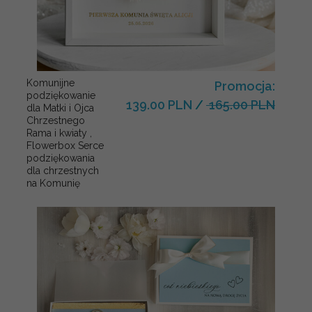
Komunijne
Promocja:
podziękowanie
139.00 PLN
/
165.00 PLN
dla Matki i Ojca
Chrzestnego
Rama i kwiaty ,
Flowerbox Serce
podziękowania
dla chrzestnych
na Komunię