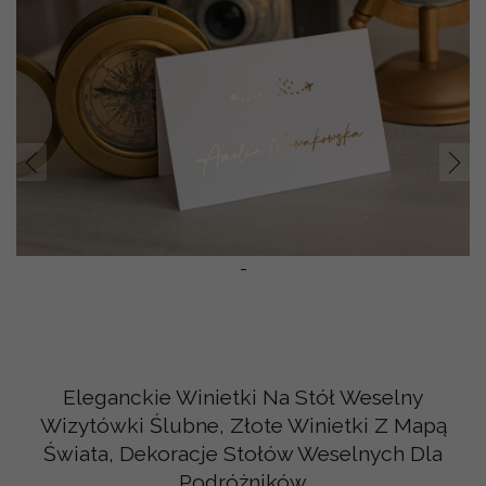
Prev
Nast
-
Eleganckie Winietki Na Stół Weselny
Wizytówki Ślubne, Złote Winietki Z Mapą
Świata, Dekoracje Stołów Weselnych Dla
Podróżników