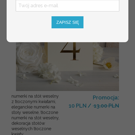
ZAPISZ SIĘ
numerki na stół weselny
Promocja:
z tłoczonymi kwiatami,
10 PLN
/
13.00 PLN
eleganckie numerki na
stoły weselne, tłoczone
numerki na stół weselny,
dekoracja stołów
weselnych tłoczone
kwiaty