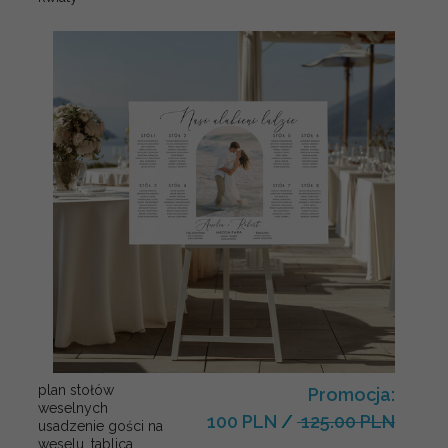
plan stołów
Promocja:
weselnych
100 PLN
/
125.00 PLN
usadzenie gości na
weselu, tablica