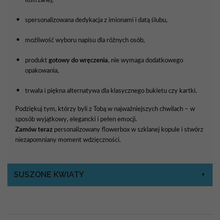
spersonalizowana
dedykacja
z
imionami
i
datą
ślubu,
możliwość
wyboru
napisu
dla
różnych
osób,
produkt
gotowy
do
wręczenia
,
nie
wymaga
dodatkowego
opakowania,
trwała
i
piękna
alternatywa
dla
klasycznego
bukietu
czy
kartki.
Podziękuj tym, którzy byli z Tobą w najważniejszych chwilach – w
sposób wyjątkowy, elegancki i pełen emocji.
Zamów teraz
personalizowany flowerbox w szklanej kopule i stwórz
niezapomniany moment wdzięczności.
SUSZONE KWIATY