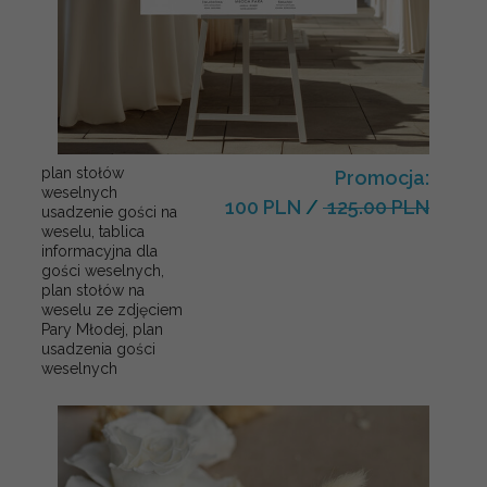
plan stołów
Promocja:
weselnych
100 PLN
/
125.00 PLN
usadzenie gości na
weselu, tablica
informacyjna dla
gości weselnych,
plan stołów na
weselu ze zdjęciem
Pary Młodej, plan
usadzenia gości
weselnych