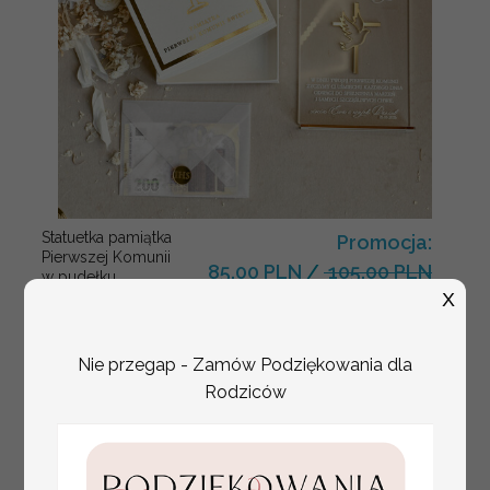
Statuetka pamiątka
Promocja:
Pierwszej Komunii
85.00 PLN
/
105.00 PLN
w pudełku,
personalizowana
X
Pamiątka
Komunijna
opakowanie na
Nie przegap - Zamów Podziękowania dla
pieniądze
Rodziców