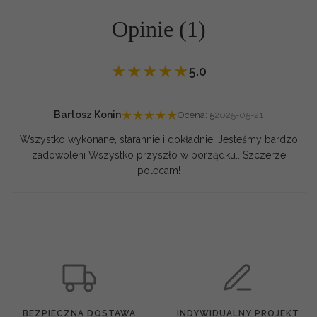
Opinie (1)
★
★
★
★
★
5.0
★
★
★
★
★
Bartosz Konin
Ocena: 5
2025-05-21
Wszystko wykonane, starannie i dokładnie. Jesteśmy bardzo
zadowoleni Wszystko przyszło w porządku.. Szczerze
polecam!
BEZPIECZNA DOSTAWA
INDYWIDUALNY PROJEKT