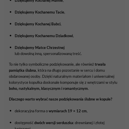
Dziękujemy
Kochanej
Mamie
,
Dziękujemy
Kochanemu
Tacie
,
Dziękujemy
Kochanej
Babci
,
Dziękujemy
Kochanemu
Dziadkowi
,
Dziękujemy
Matce
Chrzestnej
lub
dowolną
inną,
spersonalizowaną
treść.
To
nie
tylko
symboliczne
podziękowanie,
ale
również
trwała
pamiątka
ślubna
,
która
na
długo
pozostanie
w
sercu
i
domu
obdarowanej
osoby.
Dzięki
naturalnym
materiałom
i
uniwersalnej
kolorystyce
kopułka
doskonale
komponuje
się
z
wnętrzami
w
stylu
boho,
rustykalnym,
klasycznym
i
romantycznym
.
Dlaczego
warto
wybrać
nasze
podziękowania
ślubne
w
kopule?
dekoracyjna
forma
o
wymiarach
19 ×
12
cm
,
dostępność
dwóch
wersji
serduszka
:
drewnianej
i
złotej
lustrzanej,