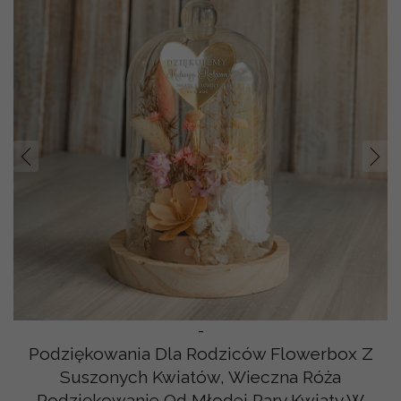
Prev
Nast
-
Podziękowania Dla Rodziców Flowerbox Z
Suszonych Kwiatów, Wieczna Róża
Podziękowanie Od Młodej Pary Kwiaty W