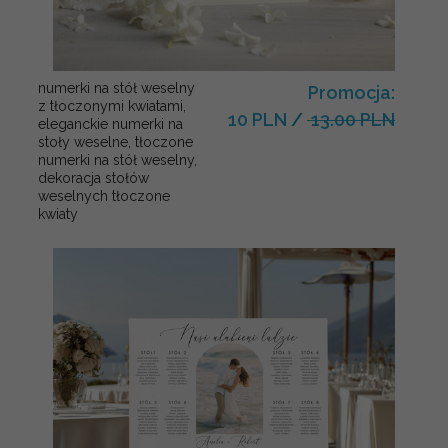
numerki na stół weselny
Promocja:
z tłoczonymi kwiatami,
10 PLN
/
13.00 PLN
eleganckie numerki na
stoły weselne, tłoczone
numerki na stół weselny,
dekoracja stołów
weselnych tłoczone
kwiaty