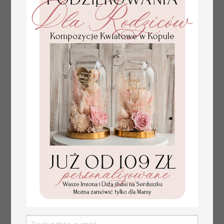
Komunijne
Promocja:
podziękowanie
139.00 PLN
/
165.00 PLN
dla Matki i Ojca
Chrzestnego
Rama i kwiaty ,
Flowerbox Serce
podziękowania