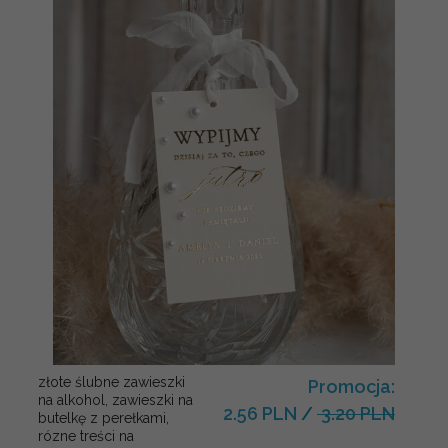
złote ślubne zawieszki
Promocja:
na alkohol, zawieszki na
2.56 PLN
/
3.20 PLN
butelkę z perełkami,
rózne treści na