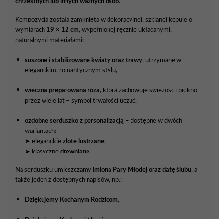
chrzestnych
lub
innych
ważnych
osób
.
Kompozycja
została
zamknięta
w
dekoracyjnej,
szklanej
kopule
o
wymiarach
19 ×
12
cm
,
wypełnionej
ręcznie
układanymi,
naturalnymi
materiałami:
suszone
i
stabilizowane
kwiaty
oraz
trawy
,
utrzymane
w
eleganckim,
romantycznym
stylu,
wieczna
preparowana
róża
,
która
zachowuje
świeżość
i
piękno
przez
wiele
lat –
symbol
trwałości
uczuć,
ozdobne
serduszko
z
personalizacją
–
dostępne
w
dwóch
wariantach:
➤
eleganckie
złote
lustrzane
,
➤
klasyczne
drewniane
.
Na
serduszku
umieszczamy
imiona
Pary
Młodej
oraz
datę
ślubu
,
a
także
jeden
z
dostępnych
napisów,
np.:
Dziękujemy
Kochanym
Rodzicom
,