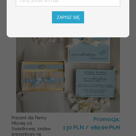
dla chrzestnych
na Komunię
ZAPISZ SIĘ
Prezent dla Panny
Promocja:
Młodej od
130 PLN
/
162.00 PLN
Świadkowej, zestaw
prezentowy na