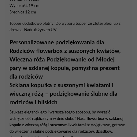
Wysokość 19 cm
Średnica 12 cm
Topper dodatkowo płatny. Do wyboru topper ze złotej plexi lub z
drewna. Nadruk życzeń UV
Personalizowane podziękowania dla
Rodziców flowerbox z suszonych kwiatów,
Wieczna róża Podziękowanie od Młodej
pary w szklanej kopule, pomysł na prezent
dla rodziców
Szklana
kopułka
z
suszonymi
kwiatami
i
wieczną
różą –
podziękowanie
ślubne
dla
rodziców
i
bliskich
Szukasz
eleganckiego
i
wzruszającego
sposobu,
by
wyrazić
wdzięczność
najbliższym
w
dniu
ślubu?
Nasz
flowerbox
w
szklanej
kopule
z
wieczną
różą
i
suszonymi
kwiatami
to
wyjątkowe,
gotowe
do
wręczenia
ślubne
podziękowanie
dla
rodziców,
dziadków,