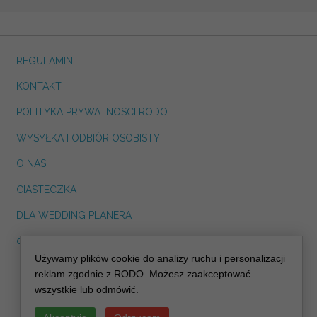
REGULAMIN
KONTAKT
POLITYKA PRYWATNOSCI RODO
WYSYŁKA I ODBIÓR OSOBISTY
O NAS
CIASTECZKA
DLA WEDDING PLANERA
dreskot.com
Używamy plików cookie do analizy ruchu i personalizacji
info@decoris.pl
reklam zgodnie z RODO. Możesz zaakceptować
wszystkie lub odmówić.