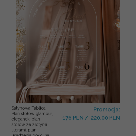
Satynowa Tablica
Promocja:
Plan stołów glamour,
176 PLN
/
220.00 PLN
elegancki plan
stołów ze złotymi
literami, plan
usadzenia gości na