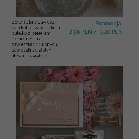
złote ślubne zawieszki
Promocja:
na alkohol, zawieszki na
2.56 PLN
/
3.20 PLN
butelkę z perełkami,
rózne treści na
zawieszkach ślubnych,
zawieszki ze złotymi
literami i perełkami