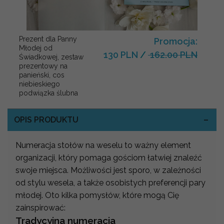
Prezent dla Panny
Promocja:
Młodej od
130 PLN
/
162.00 PLN
Świadkowej, zestaw
prezentowy na
panieński, cos
niebieskiego
podwiązka ślubna
OPIS PRODUKTU
Numeracja stołów na weselu to ważny element
organizacji, który pomaga gościom łatwiej znaleźć
swoje miejsca. Możliwości jest sporo, w zależności
od stylu wesela, a także osobistych preferencji pary
młodej. Oto kilka pomysłów, które mogą Cię
zainspirować:
Tradycyjna numeracja