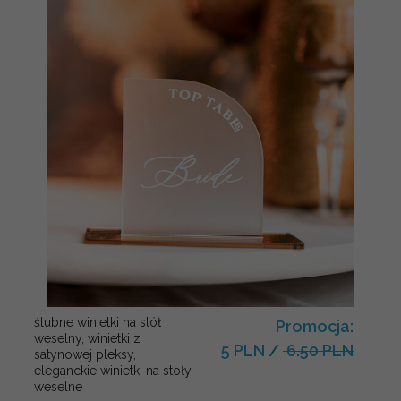
ślubne winietki na stół
Promocja:
weselny, winietki z
5 PLN
/
6.50 PLN
satynowej pleksy,
eleganckie winietki na stoły
weselne