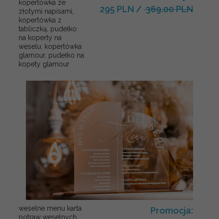
kopertówka ze
295 PLN
/
369.00 PLN
złotymi napisami,
kopertówka z
tabliczką, pudełko
na koperty na
weselu, kopertówka
glamour, pudełko na
kopety glamour
weselne menu karta
Promocja:
potraw weselnych,