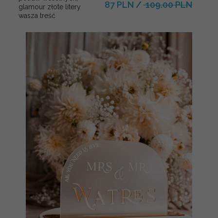
87 PLN
/
109.00 PLN
glamour złote litery
wasza treść