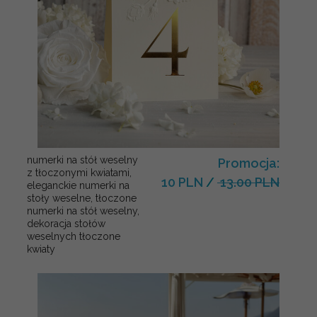
numerki na stół weselny
Promocja:
z tłoczonymi kwiatami,
10 PLN
/
13.00 PLN
eleganckie numerki na
stoły weselne, tłoczone
numerki na stół weselny,
dekoracja stołów
weselnych tłoczone
kwiaty