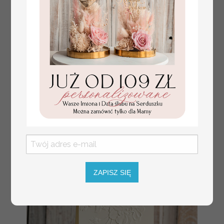
tłoczone winietki ślubne,
Promocja:
ślubne wizytówki winietki
2.4 PLN
/
3.00 PLN
na stół weselny, złote
lub srebrne napisy
tłoczone kwiaty na
winietkach ślubnych
ZAPISZ SIĘ