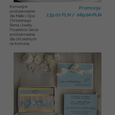
Komunijne
Promocja:
podziękowanie
139.00 PLN
/
165.00 PLN
dla Matki i Ojca
Chrzestnego
Rama i kwiaty ,
Flowerbox Serce
podziękowania
dla chrzestnych
na Komunię