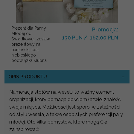
Prezent dla Panny
Promocja:
Młodej od
130 PLN
/
162.00 PLN
Świadkowej, zestaw
prezentowy na
panieński, cos
niebieskiego
podwiązka ślubna
OPIS PRODUKTU
Numeracja stołów na weselu to ważny element
organizacji, który pomaga gościom łatwiej znaleźć
swoje miejsca. Możliwości jest sporo, w zależności
od stylu wesela, a także osobistych preferencji pary
młodej. Oto kilka pomysłów, które mogą Cię
zainspirować: