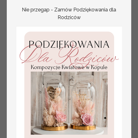
Pary Młodej, plan
usadzenia gości
Nie przegap - Zamów Podziękowania dla
weselnych
Rodziców
złote winietki na komunię, winietka
4.50 PLN
dekoracja stołu na komunii, komunijne
winietki z naturalnym kłosem