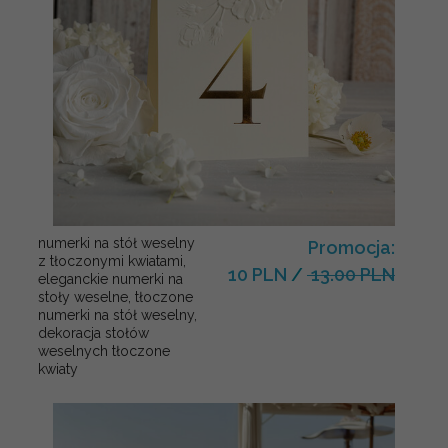
numerki na stół weselny
Promocja:
z tłoczonymi kwiatami,
10 PLN
/
13.00 PLN
eleganckie numerki na
stoły weselne, tłoczone
numerki na stół weselny,
dekoracja stołów
weselnych tłoczone
kwiaty