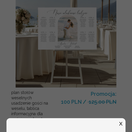
plan stołów
Promocja:
weselnych
100 PLN
/
125.00 PLN
usadzenie gości na
weselu, tablica
informacyjna dla
gości weselnych,
X
plan stołów na
weselu ze zdjęciem