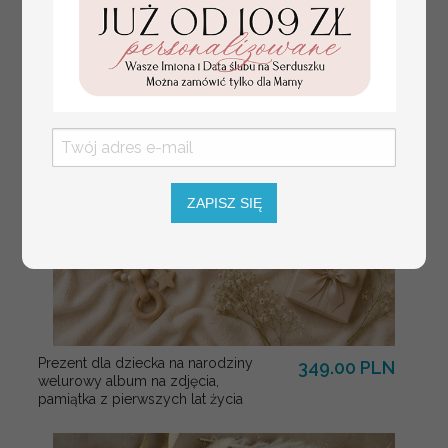
ZAPISZ SIĘ
Prezent dla dziecka na narodziny
349.00 PLN
welurowy album na zdjęcia,
pamiątka z pierwszych lat życia