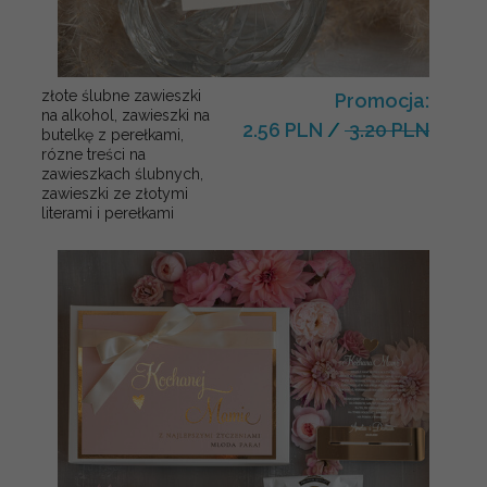
złote ślubne zawieszki
Promocja:
na alkohol, zawieszki na
2.56 PLN
/
3.20 PLN
butelkę z perełkami,
rózne treści na
zawieszkach ślubnych,
zawieszki ze złotymi
literami i perełkami