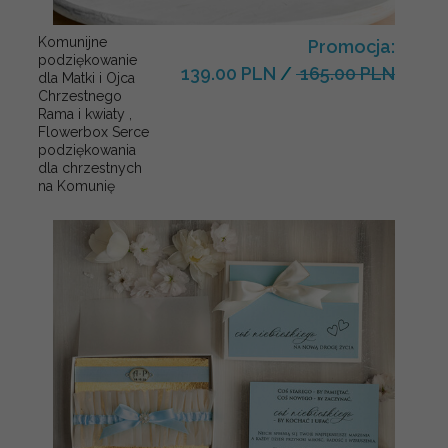
Komunijne
Promocja:
podziękowanie
139.00 PLN
/
165.00 PLN
dla Matki i Ojca
Chrzestnego
Rama i kwiaty ,
Flowerbox Serce
podziękowania
dla chrzestnych
na Komunię