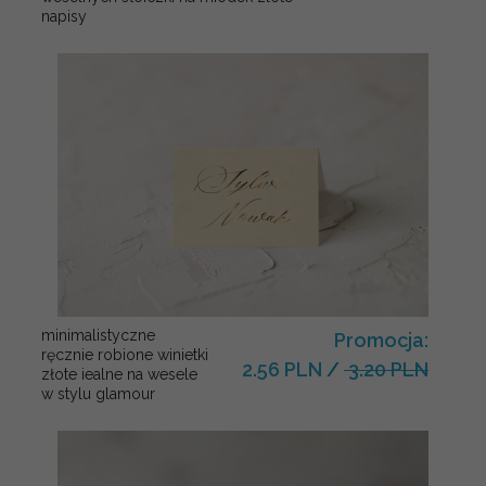
napisy
minimalistyczne
Promocja:
ręcznie robione winietki
2.56 PLN
/
3.20 PLN
złote iealne na wesele
w stylu glamour