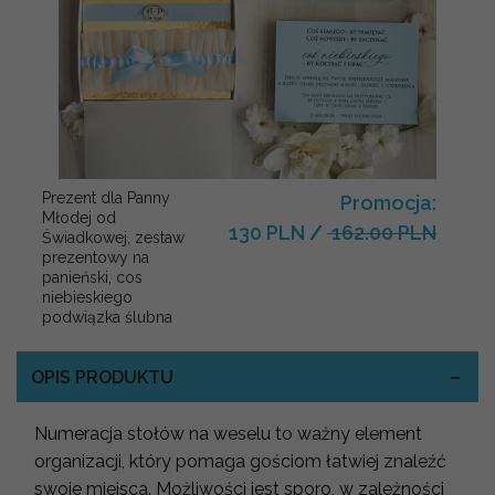
Prezent dla Panny
Promocja:
Młodej od
130 PLN
/
162.00 PLN
Świadkowej, zestaw
prezentowy na
panieński, cos
niebieskiego
podwiązka ślubna
OPIS PRODUKTU
Numeracja stołów na weselu to ważny element
organizacji, który pomaga gościom łatwiej znaleźć
swoje miejsca. Możliwości jest sporo, w zależności