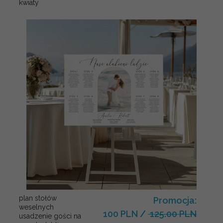
kwiaty
plan stołów
Promocja:
weselnych
100 PLN
/
125.00 PLN
usadzenie gości na