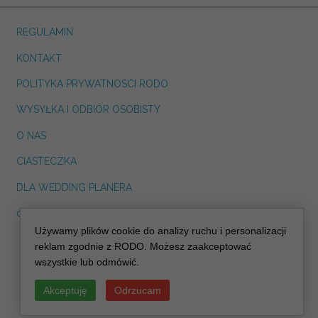
REGULAMIN
KONTAKT
POLITYKA PRYWATNOSCI RODO
WYSYŁKA I ODBIÓR OSOBISTY
O NAS
CIASTECZKA
DLA WEDDING PLANERA
dreskot.com
Używamy plików cookie do analizy ruchu i personalizacji
info@decoris.pl
reklam zgodnie z RODO. Możesz zaakceptować
wszystkie lub odmówić.
Akceptuję
Odrzucam