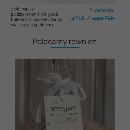
złote napisy
Promocja:
podziękowania dla gości
4 PLN
/
4.90 PLN
buteleczka kacóweczka do
własnego wypełnienia
Polecamy również: