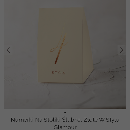
Prev
Nast
-
Numerki Na Stoliki Ślubne, Złote W Stylu
Glamour