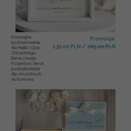
Komunijne
Promocja:
podziękowanie
139.00 PLN
/
165.00 PLN
dla Matki i Ojca
Chrzestnego
Rama i kwiaty ,
Flowerbox Serce
podziękowania
dla chrzestnych
na Komunię