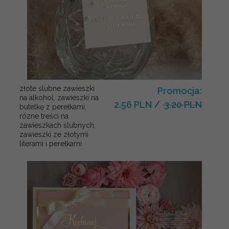
złote ślubne zawieszki
Promocja:
na alkohol, zawieszki na
2.56 PLN
/
3.20 PLN
butelkę z perełkami,
rózne treści na
zawieszkach ślubnych,
zawieszki ze złotymi
literami i perełkami