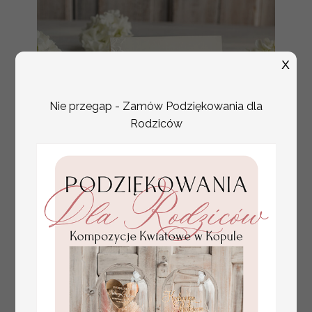
X
Nie przegap - Zamów Podziękowania dla
Rodziców
tłoczone winietki ślubne,
Promocja:
ślubne wizytówki winietki
2.4 PLN
/
3.00 PLN
na stół weselny, złote
lub srebrne napisy
tłoczone kwiaty na
winietkach ślubnych