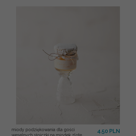
miody podziękowania dla gości
4.50 PLN
weselnych słoiczki na miodek zlote