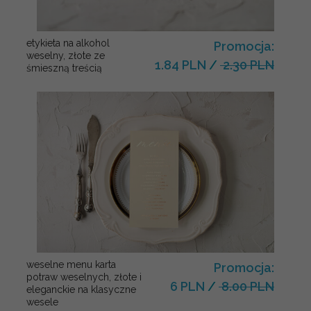
etykieta na alkohol
Promocja:
weselny, złote ze
1.84 PLN
/
2.30 PLN
śmieszną treścią
weselne menu karta
Promocja:
potraw weselnych, złote i
6 PLN
/
8.00 PLN
eleganckie na klasyczne
wesele