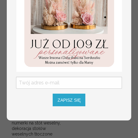
ZAPISZ SIĘ
numerki na stół weselny
Promocja:
z tłoczonymi kwiatami,
10 PLN
/
13.00 PLN
eleganckie numerki na
stoły weselne, tłoczone
numerki na stół weselny,
dekoracja stołów
weselnych tłoczone