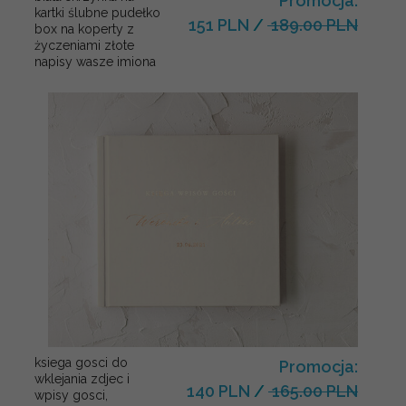
Promocja:
kartki ślubne pudełko
151 PLN
/
189.00 PLN
box na koperty z
życzeniami złote
napisy wasze imiona
ksiega gosci do
Promocja:
wklejania zdjec i
140 PLN
/
165.00 PLN
wpisy gosci,