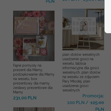
PLN
plan stołów weselnych
usadzenie gości na
weselu, tablica
Fajne pomysły na
informacyjna dla gości
prezent dla Mamy,
weselnych, plan stołów
podziękowanie dla Mamy
na weselu ze zdjęciem
na weselu, box
Pary Młodej, plan
prezentowy dla mamy,
usadzenia gości
zestawy prezentowe dla
weselnych
Mamy
Promocja:
231.00 PLN
100 PLN
/
125.00
PLN