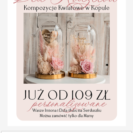
Nowoczesne, spersonaliz
charakter uroczystości.
figurki na tort sprawią, 
oprawę. Będą idealnym 
Możemy przygotować napis
złotego drewna, akrylu, pr
Możesz spersonalizować j
Statuetka na tort
Wzór:
wg. zdjęcia
Statuetka pamiątka
Personalizacja:
wg. wzoru: imiona,
Pierwszej Komunii w
Dane należy wpisać w formularzu
pudełku,
personalizowana
Pamiątka Komunijna
Wymiar w zależności od wzoru:
opakowanie na pieniądze
ok. 28 cm wysokości, szerokość z
Promocja:
85.00 PLN
/
105.00
PLN