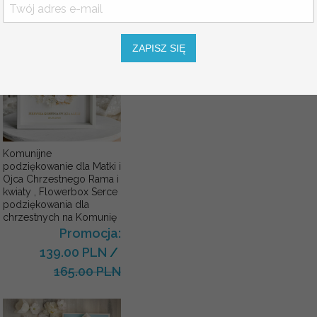
ZAPISZ SIĘ
Komunijne
podziękowanie dla Matki i
Ojca Chrzestnego Rama i
kwiaty , Flowerbox Serce
podziękowania dla
chrzestnych na Komunię
Promocja:
139.00 PLN
/
165.00 PLN