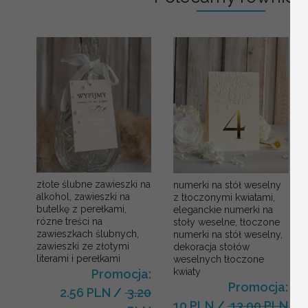
złote ślubne zawieszki na
numerki na stół weselny
alkohol, zawieszki na
z tłoczonymi kwiatami,
butelkę z perełkami,
eleganckie numerki na
rózne treści na
stoły weselne, tłoczone
zawieszkach ślubnych,
numerki na stół weselny,
zawieszki ze złotymi
dekoracja stołów
literami i perełkami
weselnych tłoczone
kwiaty
Promocja:
Promocja:
2.56 PLN
/
3.20
10 PLN
/
13.00 PLN