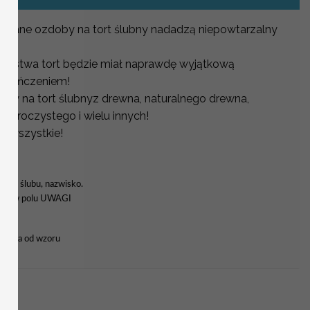
owane ozdoby na tort ślubny nadadzą niepowtarzalny
że Państwa tort będzie miał naprawdę wyjątkową
wykończeniem!
y na tort ślubnyz drewna, naturalnego drewna,
zezroczystego i wielu innych!
e wszystkie!
 data ślubu, nazwisko.
 lub w polu UWAGI
ależna od wzoru