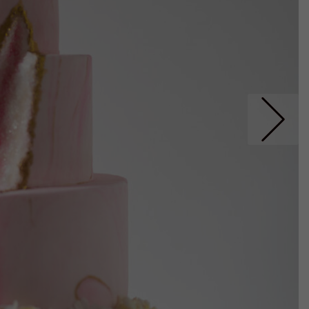
Nastepne