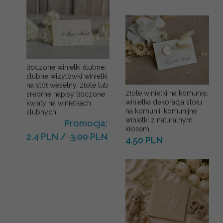
tłoczone winietki ślubne,
ślubne wizytówki winietki
na stół weselny, złote lub
złote winietki na komunię,
srebrne napisy tłoczone
winietka dekoracja stołu
kwiaty na winietkach
na komunii, komunijne
ślubnych
winietki z naturalnym
Promocja:
kłosem
2.4 PLN
/
3.00 PLN
4.50 PLN