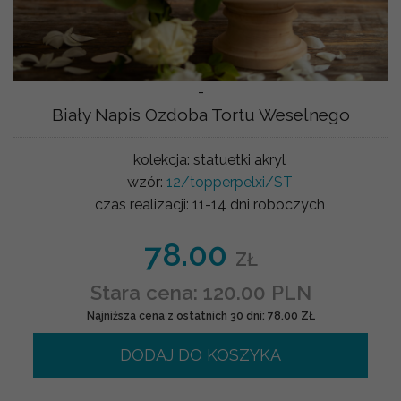
-
Biały Napis Ozdoba Tortu Weselnego
kolekcja:
statuetki akryl
wzór:
12/topperpelxi/ST
czas realizacji:
11-14 dni roboczych
78.00
ZŁ
Stara cena: 120.00 PLN
Najniższa cena z ostatnich 30 dni: 78.00 ZŁ
DODAJ DO KOSZYKA