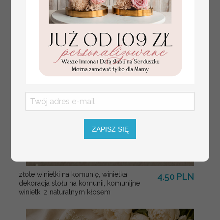
usadzenia gości
weselnych
ZAPISZ SIĘ
złote winietki na komunię, winietka
4.50 PLN
dekoracja stołu na komunii, komunijne
winietki z naturalnym kłosem