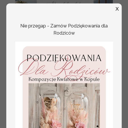
X
Nie przegap - Zamów Podziękowania dla
Rodziców
plan stołów
Promocja:
weselnych
100 PLN
/
125.00 PLN
usadzenie gości na
weselu, tablica
informacyjna dla
gości weselnych,
plan stołów na
weselu ze zdjęciem
Pary Młodej, plan