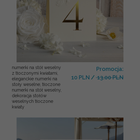
numerki na stół weselny
Promocja:
z tłoczonymi kwiatami,
10 PLN
/
13.00 PLN
eleganckie numerki na
stoły weselne, tłoczone
numerki na stół weselny,
dekoracja stołów
weselnych tłoczone
kwiaty