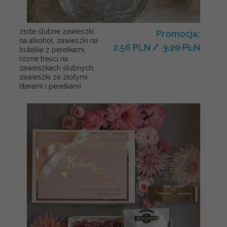
złote ślubne zawieszki
Promocja:
na alkohol, zawieszki na
2.56 PLN
/
3.20 PLN
butelkę z perełkami,
rózne treści na
zawieszkach ślubnych,
zawieszki ze złotymi
literami i perełkami