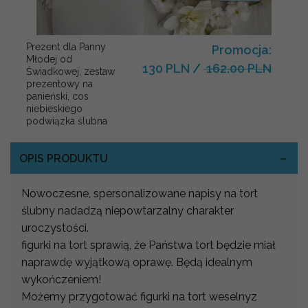
Prezent dla Panny
Promocja:
Młodej od
130 PLN
/
162.00 PLN
Świadkowej, zestaw
prezentowy na
panieński, cos
niebieskiego
podwiązka ślubna
OPIS PRODUKTU
Nowoczesne, spersonalizowane napisy na tort
ślubny nadadzą niepowtarzalny charakter
uroczystości.
figurki na tort sprawią, że Państwa tort będzie miał
naprawdę wyjątkową oprawę. Będą idealnym
wykończeniem!
Możemy przygotować figurki na tort weselnyz