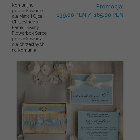
Komunijne
Promocja:
podziękowanie
139.00 PLN
/
165.00 PLN
dla Matki i Ojca
Chrzestnego
Rama i kwiaty ,
Flowerbox Serce
podziękowania
dla chrzestnych
na Komunię