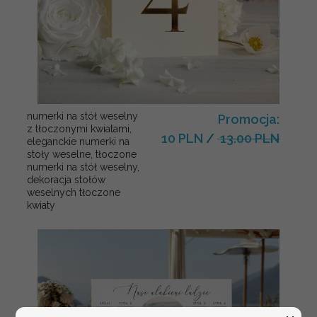
numerki na stół weselny
Promocja:
z tłoczonymi kwiatami,
10 PLN
/
13.00 PLN
eleganckie numerki na
stoły weselne, tłoczone
numerki na stół weselny,
dekoracja stołów
weselnych tłoczone
kwiaty