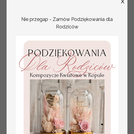
X
Nie przegap - Zamów Podziękowania dla
Rodziców
plan stołów
Promocja:
weselnych
100 PLN
/
125.00 PLN
usadzenie gości na
weselu, tablica
informacyjna dla
gości weselnych,
plan stołów na
weselu ze zdjęciem
Pary Młodej, plan
usadzenia gości
weselnych