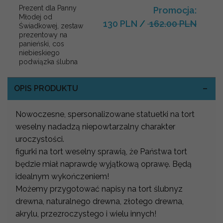
Prezent dla Panny
Promocja:
Młodej od
130 PLN
/
162.00 PLN
Świadkowej, zestaw
prezentowy na
panieński, cos
niebieskiego
podwiązka ślubna
OPIS PRODUKTU
Nowoczesne, spersonalizowane statuetki na tort
weselny nadadzą niepowtarzalny charakter
uroczystości.
figurki na tort weselny sprawią, że Państwa tort
będzie miał naprawdę wyjątkową oprawę. Będą
idealnym wykończeniem!
Możemy przygotować napisy na tort ślubnyz
drewna, naturalnego drewna, złotego drewna,
akrylu, przezroczystego i wielu innych!