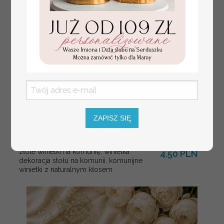
ZAPISZ SIĘ
złote winietki na komunię, winietka
4.50 PLN
dekoracja stołu na komunii, komunijne
winietki z naturalnym kłosem