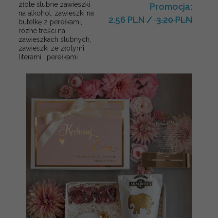
złote ślubne zawieszki
Promocja:
na alkohol, zawieszki na
2.56 PLN
/
3.20 PLN
butelkę z perełkami,
rózne treści na
zawieszkach ślubnych,
zawieszki ze złotymi
literami i perełkami