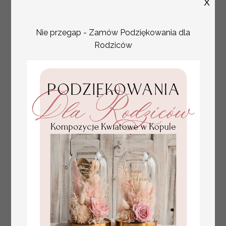
X
Nie przegap - Zamów Podziękowania dla
Rodziców
plan stołów
Promocja:
weselnych
100 PLN
/
125.00 PLN
usadzenie gości na
weselu, tablica
informacyjna dla
gości weselnych,
plan stołów na
weselu ze zdjęciem
Pary Młodej, plan
usadzenia gości
weselnych