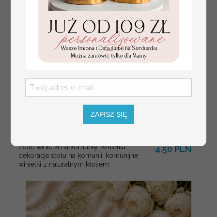
ZAPISZ SIĘ
złote winietki na komunię, winietka
4.50 PLN
dekoracja stołu na komunii, komunijne
winietki z naturalnym kłosem