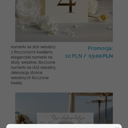
numerki na stół weselny
Promocja:
z tłoczonymi kwiatami,
10 PLN
/
13.00 PLN
eleganckie numerki na
stoły weselne, tłoczone
numerki na stół weselny,
dekoracja stołów
weselnych tłoczone
kwiaty