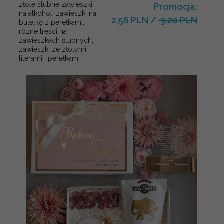
złote ślubne zawieszki
Promocja:
na alkohol, zawieszki na
2.56 PLN
/
3.20 PLN
butelkę z perełkami,
rózne treści na
zawieszkach ślubnych,
zawieszki ze złotymi
literami i perełkami