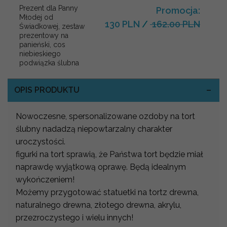
Prezent dla Panny
Promocja:
Młodej od
130 PLN
/
162.00 PLN
Świadkowej, zestaw
prezentowy na
panieński, cos
niebieskiego
podwiązka ślubna
OPIS PRODUKTU
Nowoczesne, spersonalizowane ozdoby na tort
ślubny nadadzą niepowtarzalny charakter
uroczystości.
figurki na tort sprawią, że Państwa tort będzie miał
naprawdę wyjątkową oprawę. Będą idealnym
wykończeniem!
Możemy przygotować statuetki na tortz drewna,
naturalnego drewna, złotego drewna, akrylu,
przezroczystego i wielu innych!