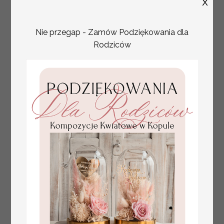
X
Nie przegap - Zamów Podziękowania dla
Rodziców
plan stołów
Promocja:
weselnych
100 PLN
/
125.00 PLN
usadzenie gości na
weselu, tablica
informacyjna dla
gości weselnych,
plan stołów na
weselu ze zdjęciem
Pary Młodej, plan
usadzenia gości
weselnych