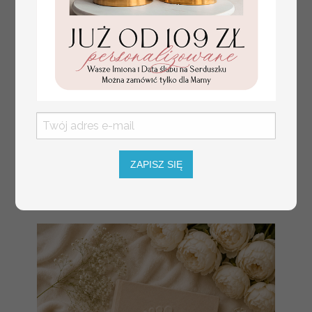
ZAPISZ SIĘ
złote winietki na komunię, winietka
4.50 PLN
dekoracja stołu na komunii, komunijne
winietki z naturalnym kłosem