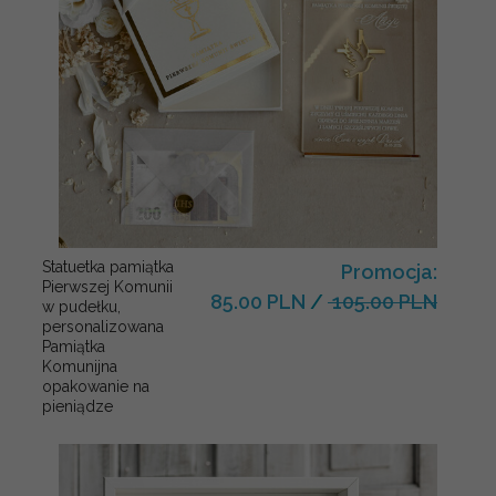
Statuetka pamiątka
Promocja:
Pierwszej Komunii
85.00 PLN
/
105.00 PLN
w pudełku,
personalizowana
Pamiątka
Komunijna
opakowanie na
pieniądze