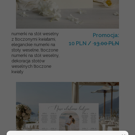
numerki na stół weselny
Promocja:
z tłoczonymi kwiatami,
10 PLN
/
13.00 PLN
eleganckie numerki na
stoły weselne, tłoczone
numerki na stół weselny,
dekoracja stołów
weselnych tłoczone
kwiaty