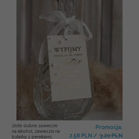
złote ślubne zawieszki
Promocja:
na alkohol, zawieszki na
2.56 PLN
/
3.20 PLN
butelkę z perełkami,