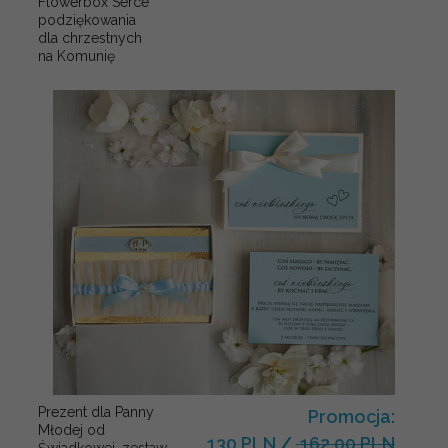
Flowerbox Serce
podziękowania
dla chrzestnych
na Komunię
Prezent dla Panny
Promocja:
Młodej od
130 PLN
/
162.00 PLN
Świadkowej, zestaw