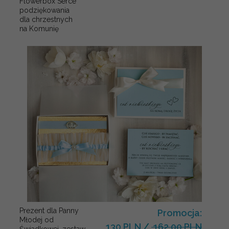
Flowerbox Serce
podziękowania
dla chrzestnych
na Komunię
Prezent dla Panny
Promocja:
Młodej od
130 PLN
/
162.00 PLN
Świadkowej, zestaw