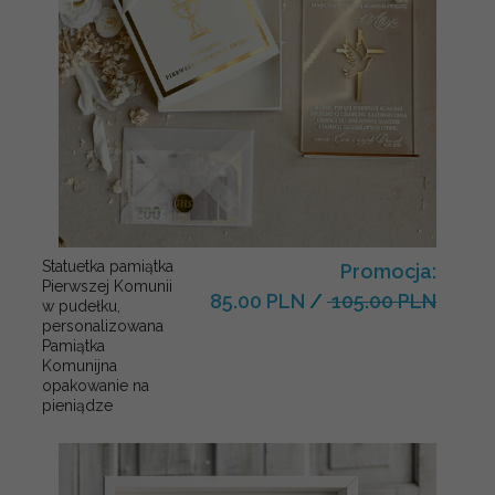
Statuetka pamiątka
Promocja:
Pierwszej Komunii
85.00 PLN
/
105.00 PLN
w pudełku,
personalizowana
Pamiątka
Komunijna
opakowanie na
pieniądze