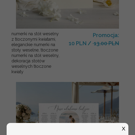
numerki na stół weselny
Promocja:
z tłoczonymi kwiatami,
10 PLN
/
13.00 PLN
eleganckie numerki na
stoły weselne, tłoczone
numerki na stół weselny,
dekoracja stołów
weselnych tłoczone
kwiaty
X