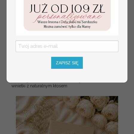
ZAPISZ SIĘ
złote winietki na komunię, winietka
4.50 PLN
dekoracja stołu na komunii, komunijne
winietki z naturalnym kłosem