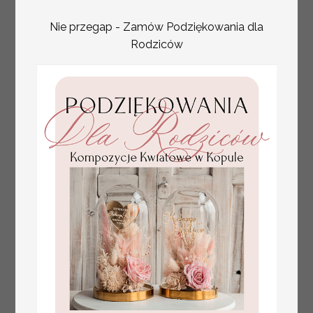
Nie przegap - Zamów Podziękowania dla
Rodziców
plan stołów
Promocja:
weselnych
100 PLN
/
125.00 PLN
usadzenie gości na
weselu, tablica
informacyjna dla
gości weselnych,
plan stołów na
weselu ze zdjęciem
Pary Młodej, plan
usadzenia gości
weselnych