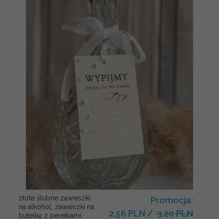
złote ślubne zawieszki
Promocja:
na alkohol, zawieszki na
2.56 PLN
/
3.20 PLN
butelkę z perełkami,