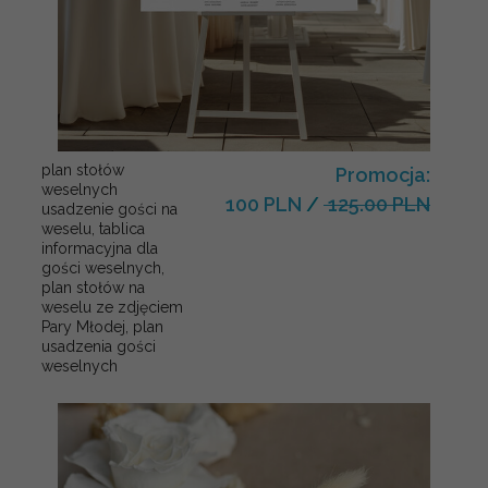
plan stołów
Promocja:
weselnych
100 PLN
/
125.00 PLN
usadzenie gości na
weselu, tablica
informacyjna dla
gości weselnych,
plan stołów na
weselu ze zdjęciem
Pary Młodej, plan
usadzenia gości
weselnych