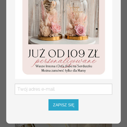
Prezent dla dziecka na narodziny
349.00 PLN
welurowy album na zdjęcia,
pamiątka z pierwszych lat życia
ZAPISZ SIĘ