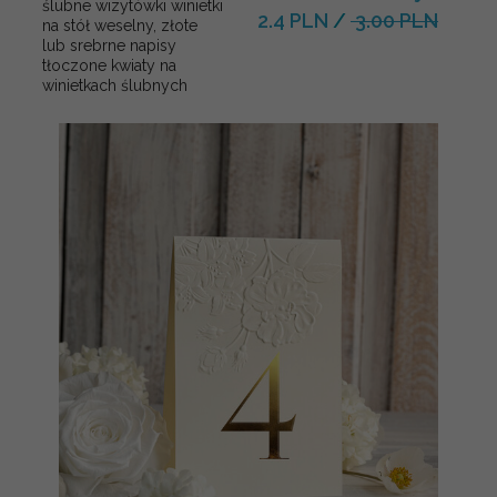
ślubne wizytówki winietki
2.4 PLN
/
3.00 PLN
na stół weselny, złote
lub srebrne napisy
tłoczone kwiaty na
winietkach ślubnych