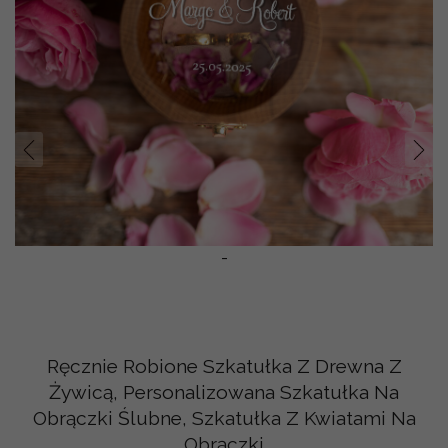
Prev
Nast
-
Ręcznie Robione Szkatułka Z Drewna Z
Żywicą, Personalizowana Szkatułka Na
Obrączki Ślubne, Szkatułka Z Kwiatami Na
Obrączki