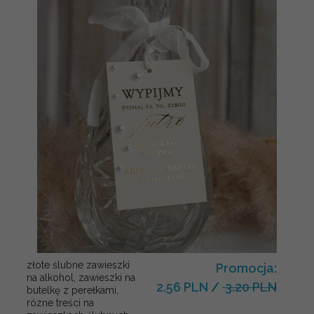
złote ślubne zawieszki
Promocja:
na alkohol, zawieszki na
2.56 PLN
/
3.20 PLN
butelkę z perełkami,
rózne treści na