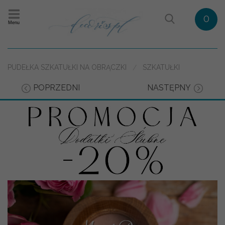
0
Menu
PUDEŁKA SZKATUŁKI NA OBRĄCZKI
SZKATUŁKI
POPRZEDNI
NASTĘPNY