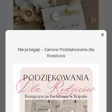
X
Nie przegap - Zamów Podziękowania dla
Rodziców
złote winietki na komunię, winietka
4.50 PLN
dekoracja stołu na komunii, komunijne
winietki z naturalnym kłosem