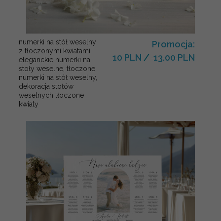
numerki na stół weselny
Promocja:
z tłoczonymi kwiatami,
10 PLN
/
13.00 PLN
eleganckie numerki na
stoły weselne, tłoczone
numerki na stół weselny,
dekoracja stołów
weselnych tłoczone
kwiaty