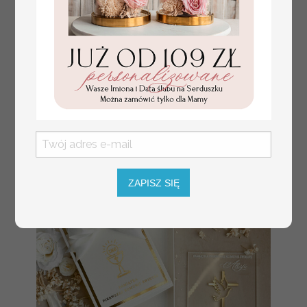
Prezent dla dziecka na narodziny
349.00 PLN
welurowy album na zdjęcia,
pamiątka z pierwszych lat życia
ZAPISZ SIĘ