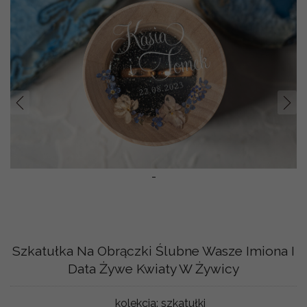
Prev
Nast
-
Szkatułka Na Obrączki Ślubne Wasze Imiona I
Data Żywe Kwiaty W Żywicy
kolekcja:
szkatułki