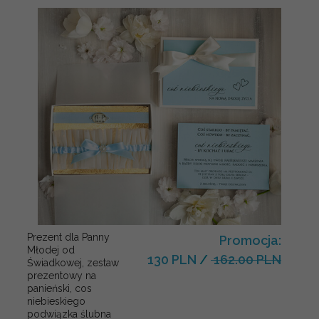
Prezent dla Panny
Promocja:
Młodej od
130 PLN
/
162.00 PLN
Świadkowej, zestaw
prezentowy na
panieński, cos
niebieskiego
podwiązka ślubna