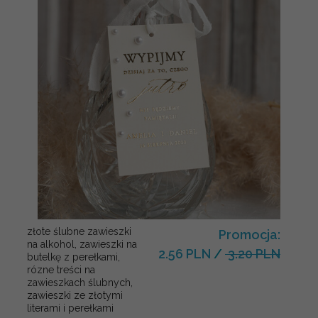
złote ślubne zawieszki
Promocja:
na alkohol, zawieszki na
2.56 PLN
/
3.20 PLN
butelkę z perełkami,
rózne treści na
zawieszkach ślubnych,
zawieszki ze złotymi
literami i perełkami