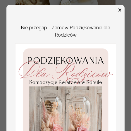
X
Nie przegap - Zamów Podziękowania dla
Rodziców
złote winietki na komunię, winietka
4.50 PLN
dekoracja stołu na komunii, komunijne
winietki z naturalnym kłosem