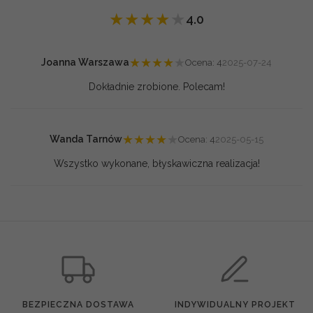
★
★
★
★
★
4.0
★
★
★
★
★
Joanna Warszawa
Ocena: 4
2025-07-24
Dokładnie zrobione. Polecam!
★
★
★
★
★
Wanda Tarnów
Ocena: 4
2025-05-15
Wszystko wykonane, błyskawiczna realizacja!
BEZPIECZNA DOSTAWA
INDYWIDUALNY PROJEKT