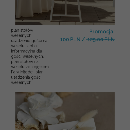
plan stołów
Promocja:
weselnych
100 PLN
/
125.00 PLN
usadzenie gości na
weselu, tablica
informacyjna dla
gości weselnych,
plan stołów na
weselu ze zdjęciem
Pary Młodej, plan
usadzenia gości
weselnych