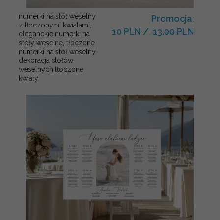
numerki na stół weselny
Promocja:
z tłoczonymi kwiatami,
10 PLN
/
13.00 PLN
eleganckie numerki na
stoły weselne, tłoczone
numerki na stół weselny,
dekoracja stołów
weselnych tłoczone
kwiaty