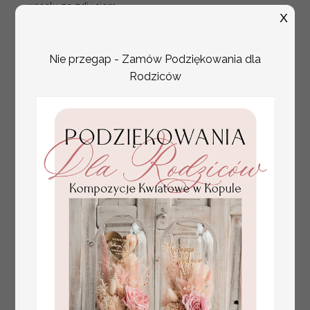
weselu ze zdjęciem
X
Pary Młodej, plan
usadzenia gości
weselnych
Nie przegap - Zamów Podziękowania dla
Rodziców
złote winietki na komunię, winietka
4.50 PLN
dekoracja stołu na komunii, komunijne
winietki z naturalnym kłosem