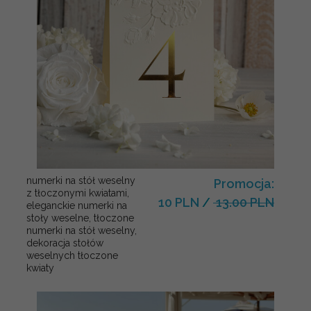
numerki na stół weselny
Promocja:
z tłoczonymi kwiatami,
10 PLN
/
13.00 PLN
eleganckie numerki na
stoły weselne, tłoczone
numerki na stół weselny,
dekoracja stołów
weselnych tłoczone
kwiaty