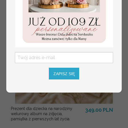
ZAPISZ SIĘ
Prezent dla dziecka na narodziny
349.00 PLN
welurowy album na zdjęcia,
pamiątka z pierwszych lat życia