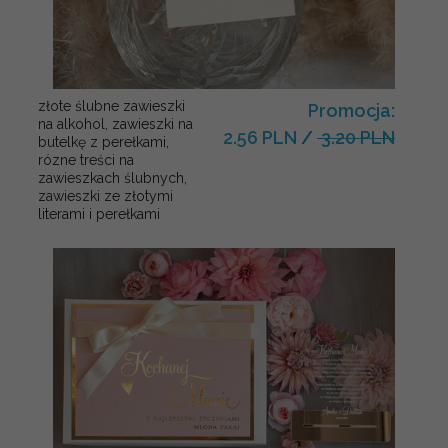
złote ślubne zawieszki
Promocja:
na alkohol, zawieszki na
2.56 PLN
/
3.20 PLN
butelkę z perełkami,
rózne treści na
zawieszkach ślubnych,
zawieszki ze złotymi
literami i perełkami