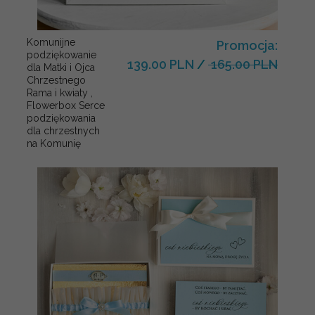
Komunijne
Promocja:
podziękowanie
139.00 PLN
/
165.00 PLN
dla Matki i Ojca
Chrzestnego
Rama i kwiaty ,
Flowerbox Serce
podziękowania
dla chrzestnych
na Komunię