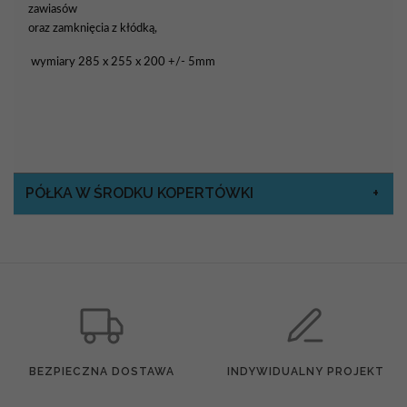
zawiasów
oraz zamknięcia z kłódką,
wymiary 285 x 255 x 200 +/- 5mm
PÓŁKA W ŚRODKU KOPERTÓWKI
BEZPIECZNA DOSTAWA
INDYWIDUALNY PROJEKT