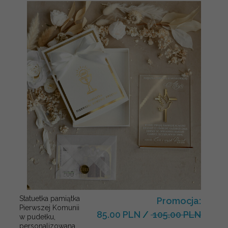
Statuetka pamiątka
Promocja:
Pierwszej Komunii
85.00 PLN
/
105.00 PLN
w pudełku,
personalizowana