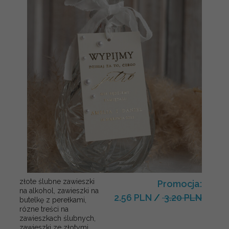
złote ślubne zawieszki
Promocja:
na alkohol, zawieszki na
2.56 PLN
/
3.20 PLN
butelkę z perełkami,
rózne treści na
zawieszkach ślubnych,
zawieszki ze złotymi