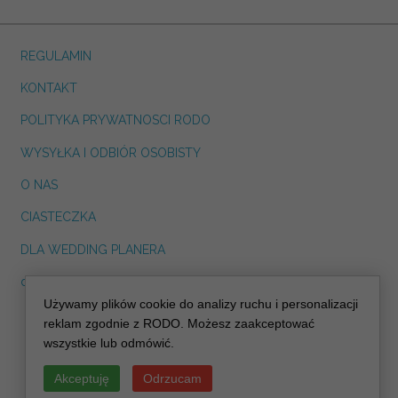
REGULAMIN
KONTAKT
POLITYKA PRYWATNOSCI RODO
WYSYŁKA I ODBIÓR OSOBISTY
O NAS
CIASTECZKA
DLA WEDDING PLANERA
dreskot.com
Używamy plików cookie do analizy ruchu i personalizacji
info@decoris.pl
reklam zgodnie z RODO. Możesz zaakceptować
wszystkie lub odmówić.
Akceptuję
Odrzucam