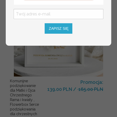
ZAPISZ SIĘ
Komunijne
Promocja:
podziękowanie
139.00 PLN
/
165.00 PLN
dla Matki i Ojca
Chrzestnego
Rama i kwiaty ,
Flowerbox Serce
podziękowania
dla chrzestnych