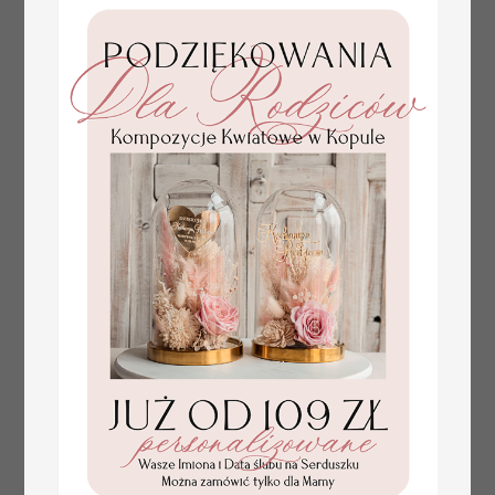
Statuetka pamiątka
Promocja:
Pierwszej Komunii
85.00 PLN
/
105.00 PLN
w pudełku,
personalizowana
Pamiątka
Komunijna
opakowanie na
pieniądze