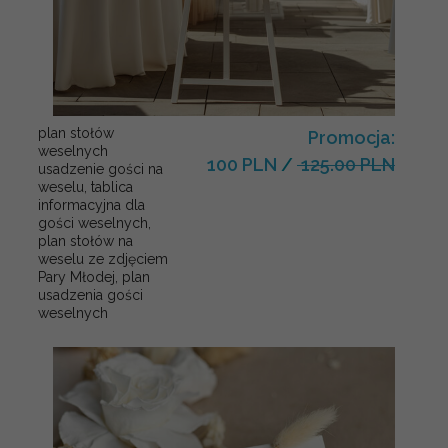
plan stołów
Promocja:
weselnych
100 PLN
/
125.00 PLN
usadzenie gości na
weselu, tablica
informacyjna dla
gości weselnych,
plan stołów na
weselu ze zdjęciem
Pary Młodej, plan
usadzenia gości
weselnych