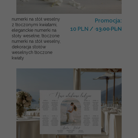
numerki na stół weselny
Promocja:
z tłoczonymi kwiatami,
10 PLN
/
13.00 PLN
eleganckie numerki na
stoły weselne, tłoczone
numerki na stół weselny,
dekoracja stołów
weselnych tłoczone
kwiaty