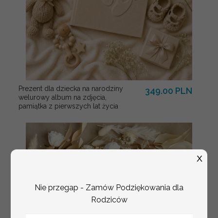
Prezent dla dziecka na narodziny
349.00 PLN
welurowy album na zdjęcia,
pamiątka z pierwszych lat życia
X
Nie przegap - Zamów Podziękowania dla
Rodziców